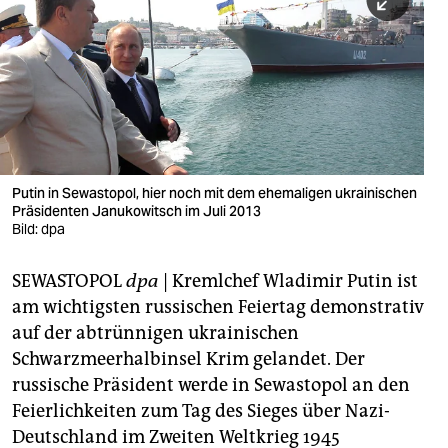
berlin
nord
wahrheit
verlag
verlag
Putin in Sewastopol, hier noch mit dem ehemaligen ukrainischen
Präsidenten Janukowitsch im Juli 2013
veranstaltungen
Bild: dpa
shop
SEWASTOPOL
dpa
| Kremlchef Wladimir Putin ist
fragen & hilfe
am wichtigsten russischen Feiertag demonstrativ
unterstützen
auf der abtrünnigen ukrainischen
Schwarzmeerhalbinsel Krim gelandet. Der
abo
russische Präsident werde in Sewastopol an den
Feierlichkeiten zum Tag des Sieges über Nazi-
genossenschaft
Deutschland im Zweiten Weltkrieg 1945