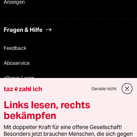
Anzeigen
Fragen & Hilfe
Feedback
Aboservice
ePaper Login
taz
zahl ich
Gerade nicht

Downloads für Abonnierende
Links lesen, rechts
bekämpfen
© 2026 taz Verlags und Vertriebs GmbH
Mit doppelter Kraft für eine offene Gesellschaft!
Alle Rechte vorbehalten. Bei rechtlichen Fragen oder für Genehmigungen
wenden Sie sich bitte an
lizenzen@taz.de
Besonders jetzt brauchen Menschen, die sich gegen