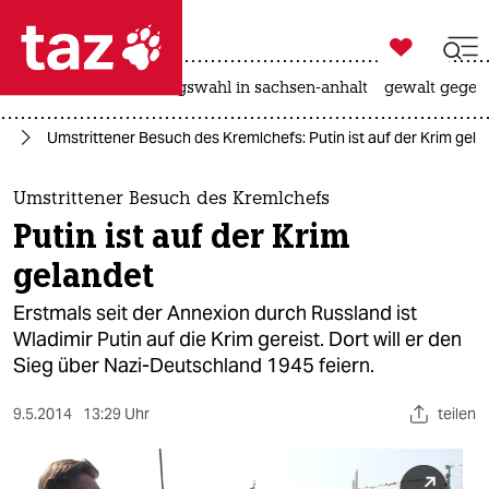

taz zahl ich
hitze
surfen
landtagswahl in sachsen-anhalt
gewalt gegen

taz zahl ich
ne
Umstrittener Besuch des Kremlchefs: Putin ist auf der Krim gela
taz zahl ich
themen
Umstrittener Besuch des Kremlchefs
Putin ist auf der Krim
politik
gelandet
öko
Erstmals seit der Annexion durch Russland ist
Wladimir Putin auf die Krim gereist. Dort will er den
gesellschaft
Sieg über Nazi-Deutschland 1945 feiern.
kultur
9.5.2014
13:29 Uhr
teilen
sport