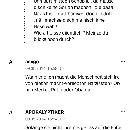
Unn datt mitteen Schoß ja , da musse
disch keine Sorjen machen : die paaa
Nazis hier , datt hamwer doch in Jriff
, nä , machse disch ma nisch inne
Hose wah !
Wie alt bisse eijentlich ? Meinze du
blicks noch durch?
amigo
A
09.05.2014
,
15:58 Uhr
Wann endlich macht die Menschheit sich frei
von diesen macht-verliebten Narzissten? Ob
nun Merkel, Putin oder Obama...
APOKALYPTIKER
A
09.05.2014
,
15:54 Uhr
Solange sie nicht ihrem BigBoss auf die Füße