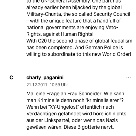
to the UN-General Assembly. One part has
already earlier been hijacked by the global
Military-Chunta, the so called Security Council
– with the unique feature that a handfull of
national governments are enjoying Veto-
Rights, against Human Rights!
With G20 the second phase of global feudalism
has been completed. And German Police is
willing to subordinate to this new World Order!
charly_paganini
C
21.12.2017
,
10:59 Uhr
Mal eine Frage an Frau Schneider: Wie kann
man Kriminelle denn noch "kriminalisieren"?
Wenn bei "XY-Ungelöst" offentlich nach
Verdächtigen gefahndet wird höre ich nichts
aus der Linkspartei, oder wenn das Nazis
gewäsen wären. Diese Bigotterie nervt.