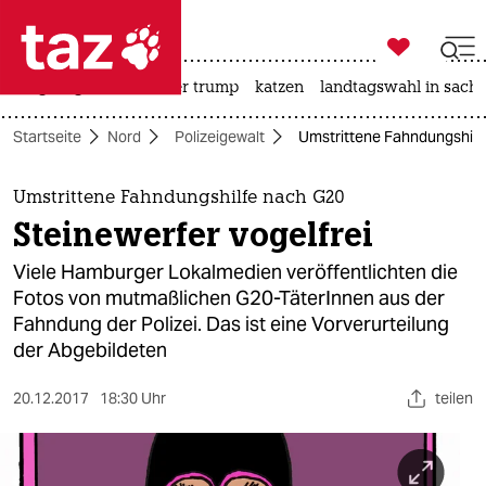

taz zahl ich
bergsteigen
usa unter trump
katzen
landtagswahl in sachs

taz zahl ich
Startseite
Nord
Polizeigewalt
Umstrittene Fahndungshilfe
taz zahl ich
themen
Umstrittene Fahndungshilfe nach G20
Steinewerfer vogelfrei
politik
Viele Hamburger Lokalmedien veröffentlichten die
öko
Fotos von mutmaßlichen G20-TäterInnen aus der
Fahndung der Polizei. Das ist eine Vorverurteilung
gesellschaft
der Abgebildeten
kultur
20.12.2017
18:30 Uhr
teilen
sport