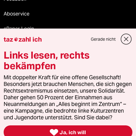
Aboservice
ePaper Login
taz
zahl ich
Gerade nicht

Downloads für Abonnierende
Links lesen, rechts
bekämpfen
© 2026 taz Verlags und Vertriebs GmbH
Mit doppelter Kraft für eine offene Gesellschaft!
Alle Rechte vorbehalten. Bei rechtlichen Fragen oder für Genehmigungen
wenden Sie sich bitte an
lizenzen@taz.de
Besonders jetzt brauchen Menschen, die sich gegen
Rechtsextremismus einsetzen, unsere Solidarität.
Daher gehen 50 Prozent der Einnahmen aus
Feedback
Redaktionsstatut
Kommune-Richtlinien
KI-
Neuanmeldungen an „Alles beginnt im Zentrum“ –
eine Kampagne, die bedrohte linke Kulturzentren
Leitlinie
Informant
Datenschutz
Impressum
AGB
und Jugendorte unterstützt. Sind Sie dabei?
Seitenwende
Einwilligungen widerrufen (Ads)

Ja, ich will