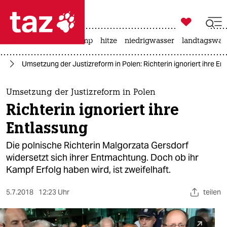

taz zahl ich
katzen
usa unter trump
hitze
niedrigwasser
landtagswahl

taz zahl ich
pa
Umsetzung der Justizreform in Polen: Richterin ignoriert ihre En
taz zahl ich
themen
Umsetzung der Justizreform in Polen
Richterin ignoriert ihre
politik
Entlassung
öko
Die polnische Richterin Malgorzata Gersdorf
widersetzt sich ihrer Entmachtung. Doch ob ihr
gesellschaft
Kampf Erfolg haben wird, ist zweifelhaft.
kultur
5.7.2018
12:23 Uhr
teilen
sport