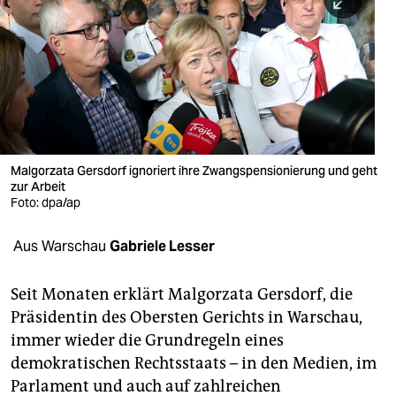
berlin
nord
wahrheit
verlag
verlag
Malgorzata Gersdorf ignoriert ihre Zwangspensionierung und geht
zur Arbeit
veranstaltungen
Foto: dpa/ap
shop
Aus Warschau
Gabriele Lesser
fragen & hilfe
unterstützen
Seit Monaten erklärt Malgorzata Gersdorf, die
Präsidentin des Obersten Gerichts in Warschau,
abo
immer wieder die Grundregeln eines
demokratischen Rechtsstaats – in den Medien, im
genossenschaft
Parlament und auch auf zahlreichen