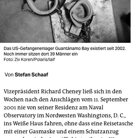
berlin
nord
wahrheit
verlag
Das US-Gefangenenlager Guantánamo Bay existiert seit 2002.
Noch immer sitzen dort 39 Männer ein
verlag
Foto: Ziv Koren/Polaris/laif
veranstaltungen
Von
Stefan Schaaf
shop
fragen & hilfe
Vizepräsident Richard Cheney ließ sich in den
Wochen nach den Anschlägen vom 11. September
unterstützen
2001 nie von seiner Residenz am Naval
Observatory im Nordwesten Washingtons, D. C.,
abo
ins Weiße Haus fahren, ohne dass eine Reisetasche
genossenschaft
mit einer Gasmaske und einem Schutzanzug