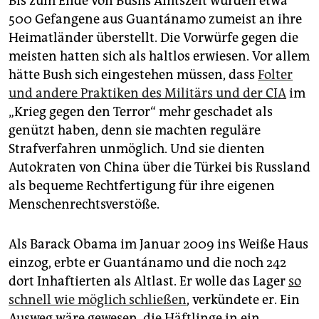
Bis zum Ende von Bushs Amtszeit wurden etwa
500 Gefangene aus Guantánamo zumeist an ihre
Heimatländer überstellt. Die Vorwürfe gegen die
meisten hatten sich als haltlos erwiesen. Vor allem
hätte Bush sich eingestehen müssen, dass
Folter
und andere Praktiken des Militärs und der CIA
im
„Krieg gegen den Terror“ mehr geschadet als
genützt haben, denn sie machten reguläre
Strafverfahren unmöglich. Und sie dienten
Autokraten von China über die Türkei bis Russland
als bequeme Rechtfertigung für ihre eigenen
Menschenrechtsverstöße.
Als Barack Obama im Januar 2009 ins Weiße Haus
einzog, erbte er Guantánamo und die noch 242
dort Inhaftierten als Altlast. Er wolle das Lager
so
schnell wie möglich schließen
, verkündete er. Ein
Ausweg wäre gewesen, die Häftlinge in ein