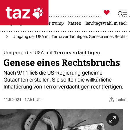

taz zahl ich
bergsteigen
usa unter trump
katzen
landtagswahl in sachs

taz zahl ich
11
Umgang der USA mit Terrorverdächtigen: Genese eines Rechts
taz zahl ich
themen
Umgang der USA mit Terrorverdächtigen
Genese eines Rechtsbruchs
politik
Nach 9/11 ließ die US-Regierung geheime
öko
Gutachten erstellen. Sie sollten die willkürliche
Inhaftierung von Terrorverdächtigen rechtfertigen.
gesellschaft
11.9.2021
17:51 Uhr
teilen
kultur
sport