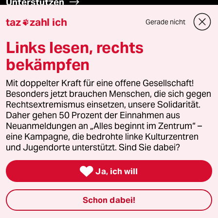
Unterstützen
taz
zahl ich
Gerade nicht

abo
Links lesen, rechts
genossenschaft
bekämpfen
taz zahl ich
Mit doppelter Kraft für eine offene Gesellschaft!
Besonders jetzt brauchen Menschen, die sich gegen
recherchefonds ausland
Rechtsextremismus einsetzen, unsere Solidarität.
Daher gehen 50 Prozent der Einnahmen aus
Neuanmeldungen an „Alles beginnt im Zentrum“ –
panterstiftung
eine Kampagne, die bedrohte linke Kulturzentren
und Jugendorte unterstützt. Sind Sie dabei?
panterpreis 2026

Ja, ich will
Podcast
Schon dabei!