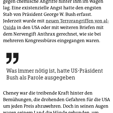
gegen chemische Angriffe hinter ihm im Wagen
epaper login
lag. Eine existenzielle Angst hatte den engsten
Stab von Präsident George W. Bush erfasst.
Jederzeit wurde mit
neuen Terrorangriffen von al-
Qaida
in den USA oder mit weiteren Briefen mit
dem Nervengift Anthrax gerechnet, wie sie bei
mehreren Kongressbüros eingegangen waren.

Was immer nötig ist, hatte US-Präsident
Bush als Parole ausgegeben
Cheney war die treibende Kraft hinter den
Bemühungen, die drohenden Gefahren für die USA
um jeden Preis abzuwehren. Doch in seinen Augen
waren seinem Land die Hände gebunden, um