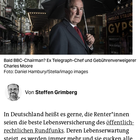
berlin
nord
wahrheit
verlag
verlag
Bald BBC-Chairman? Ex Telegraph-Chef und Gebührenverweigerer
Charles Moore
veranstaltungen
Foto: Daniel Hambury/Stella/imago images
shop
fragen & hilfe
Von
Steffen Grimberg
unterstützen
In Deutschland heißt es gerne, die Renter*innen
abo
seien die beste Lebensversicherung des
öffentlich-
genossenschaft
rechtlichen Rundfunks
. Deren Lebenserwartung
steigt, es werden immer mehr und sie gucken alle