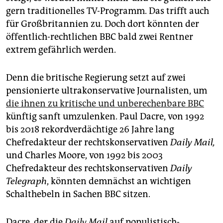
epaper login
gern traditionelles TV-Programm. Das trifft auch
für Großbritannien zu. Doch dort könnten der
öffentlich-rechtlichen BBC bald zwei Rentner
extrem gefährlich werden.
Denn die britische Regierung setzt auf zwei
pensionierte ultrakonservative Journalisten, um
die ihnen zu kritische und unberechenbare BBC
künftig sanft umzulenken. Paul Dacre, von 1992
bis 2018 rekordverdächtige 26 Jahre lang
Chefredakteur der rechtskonservativen
Daily Mail,
und Charles Moore, von 1992 bis 2003
Chefredakteur des rechtskonservativen
Daily
Telegraph
, könnten demnächst an wichtigen
Schalthebeln in Sachen BBC sitzen.
Dacre, der die
Daily Mail
auf populistisch-