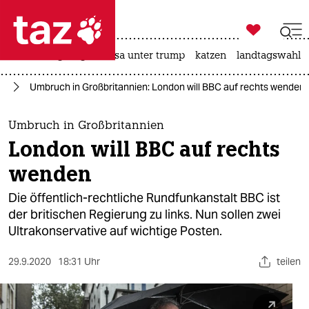

taz zahl ich
hitze
bergsteigen
usa unter trump
katzen
landtagswahl i

taz zahl ich
it
Umbruch in Großbritannien: London will BBC auf rechts wenden
taz zahl ich
themen
Umbruch in Großbritannien
London will BBC auf rechts
politik
wenden
öko
Die öffentlich-rechtliche Rundfunkanstalt BBC ist
der britischen Regierung zu links. Nun sollen zwei
gesellschaft
Ultrakonservative auf wichtige Posten.
kultur
29.9.2020
18:31 Uhr
teilen
sport