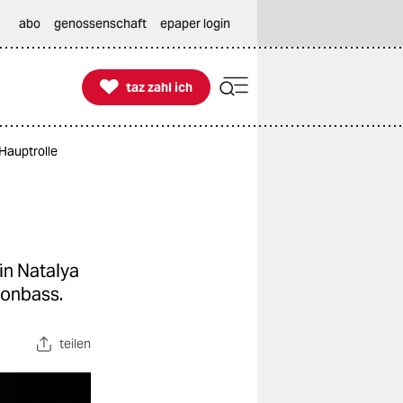
abo
genossenschaft
epaper login

taz zahl ich
taz zahl ich
Hauptrolle
in Natalya
Donbass.
teilen