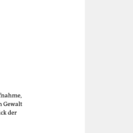
ufnahme,
on Gewalt
ck der