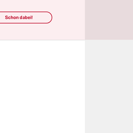
ie du
bedeutet es,
Schon dabei!
ber den
gen. So bin