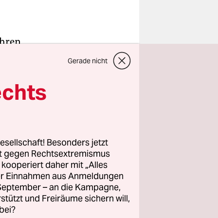
ihren
ar 2022,
Gerade nicht
 Film über
iehung
echts
r Wohnung
Zoom-
gt sie. Ende
unden lang
esellschaft! Besonders jetzt
rt gegen Rechtsextremismus
mmen.
z kooperiert daher mit „Alles
ller Einnahmen aus Anmeldungen
führung
. September – an die Kampagne,
 Theatre
rstützt und Freiräume sichern will,
bei?
eg in der