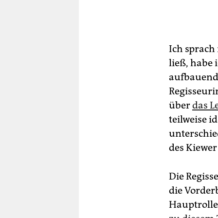
Ich sprach
ließ, habe
aufbauend 
Regisseuri
über
das L
teilweise i
unterschie
des Kiewer
Die Regiss
die Vorder
Hauptrolle