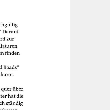
chgültig
.“ Darauf
ird zur
niaturen
lm finden
d Roads“
 kann.
t quer über
ter hat die
ch ständig