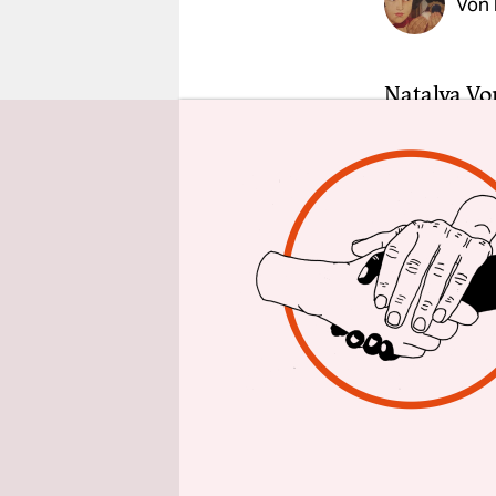
Von
epaper login
Natalya Vo
neuen Film
Vo­rozh­bi
die Schwier
werden. Am
und gibt a
Interview. 
März ist d
im Auto un
Exakt vor f
ihres Donb
dessen Ent