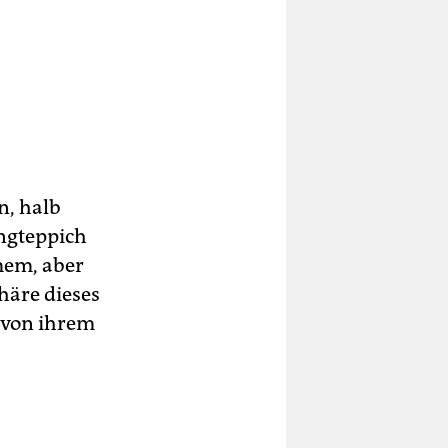
.
n, halb
angteppich
em, aber
häre dieses
, von ihrem