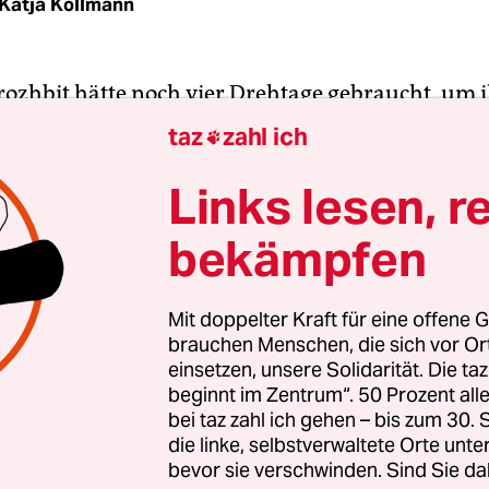
Katja Kollmann
rozhbit hätte noch vier Drehtage gebraucht, um 
 „Dämonen“ fertig zu drehen. Es ist der 23. Febru
taz
zahl ich

t dreht im nordukrainischen Myrhorod, es soll ein
igkeiten einer russisch-uk­rai­ni­schen Liebesbez
Links lesen, r
 24. Februar fährt sie überstürzt in ihre Kiewe
bekämpfen
m 25. Februar vom dortigen Luftschutzraum ein 
Sie werde auf jeden Fall in der Ukraine bleiben, sa
ie Regisseurin mit Mutter und Tochter dreißig St
Mit doppelter Kraft für eine offene G
brauchen Menschen, die sich vor O
terwegs, bis sie im westukrainischen Lviv anko
einsetzen, unsere Solidarität. Die ta
beginnt im Zentrum“. 50 Prozent a
ünf Jahren hatte Vo­rozh­bit anlässlich der Urauf
bei taz zahl ich gehen – bis zum 30
ass-Stücks „Bad Roads“ im Londoner Royal Court
die linke, selbstverwaltete Orte unte
bevor sie verschwinden. Sind Sie da
stehungsgeschichte erzählt: „2014 begann der Kri