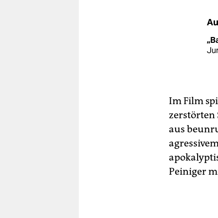
Au
„B
Jun
Im Film sp
zerstörten
aus beunr
agressivem
apokalypti
Peiniger m