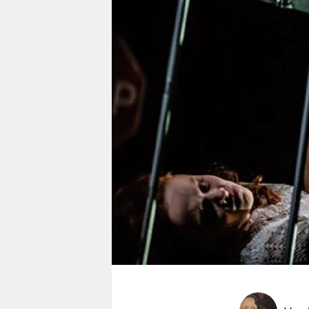
berlin
nord
wahrheit
verlag
verlag
veranstaltungen
shop
fragen & hilfe
unterstützen
abo
genossenschaft