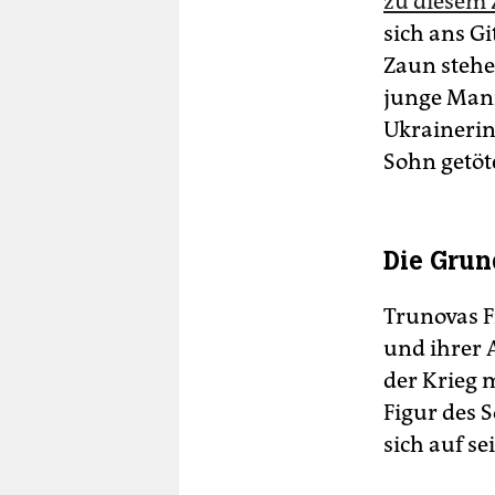
zu diesem 
sich ans G
Zaun stehe
junge Mann,
Ukrainerin
Sohn getöte
Die Grun
Trunovas F
und ihrer 
der Krieg 
Figur des 
sich auf s