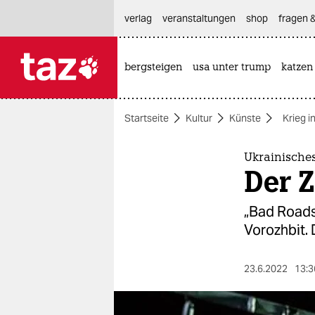
hautnavigation anspringen
hauptinhalt anspringen
footer anspringen
verlag
veranstaltungen
shop
fragen &
bergsteigen
usa unter trump
katzen

taz zahl ich
taz zahl ich
Startseite
Kultur
Künste
Krieg i
themen
politik
Ukrainisches
Der Z
öko
„Bad Roads“
gesellschaft
Vorozhbit.
kultur
23.6.2022
13:3
sport