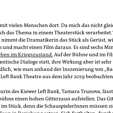
 mit vielen Menschen dort. Da mich das nicht glei
 ich das Thema in einem Theaterstück verarbeitet
nimmt die Dramatikerin das Stück als Gerüst, w
n und macht einen Film daraus. Es sind sechs Mi
eben im Kriegszustand.
Auf der Bühne und im Fi
dentische Dialoge statt, ihre Wirkung aber ist sehr
dlich, wie man anhand der Inszenierung von „Ba
 Left Bank Theatre aus dem Jahr 2019 beobachten
eurin des Kiewer Left Bank, Tamara Trunova, läss
bühne einen hohen Gitterzaun aufstellen. Das Git
 im Stück, denn die SchauspielerInnen müssen si