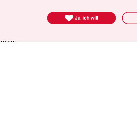
e. Das war unfassbar. Es kommen dir Gedanken, d
t hattest. Was bedeutet es im Krieg zu sein? Was 

Ja, ich will
mzubringen? Bald konnte ich die Stereotypen ü
ber Ost und West in den Medien nicht mehr ertra
ahren.