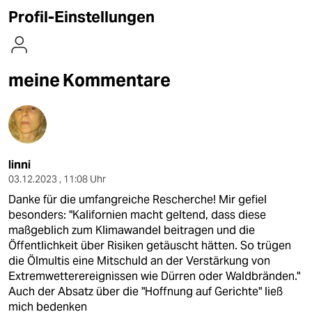
berlin
Profil-Einstellungen
nord
wahrheit
meine Kommentare
verlag
verlag
veranstaltungen
linni
shop
03.12.2023 , 11:08 Uhr
Danke für die umfangreiche Rescherche! Mir gefiel
fragen & hilfe
besonders: "Kalifornien macht geltend, dass diese
maßgeblich zum Klimawandel beitragen und die
unterstützen
Öffentlichkeit über Risiken getäuscht hätten. So trügen
abo
die Ölmultis eine Mitschuld an der Verstärkung von
Extremwetterereignissen wie Dürren oder Waldbränden."
genossenschaft
Auch der Absatz über die "Hoffnung auf Gerichte" ließ
mich bedenken