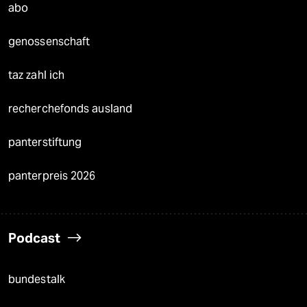
abo
genossenschaft
taz zahl ich
recherchefonds ausland
panterstiftung
panterpreis 2026
Podcast
bundestalk