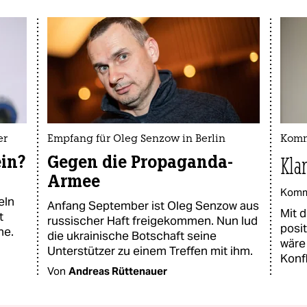
er
Empfang für Oleg Senzow in Berlin
Komm
ein?
Gegen die Propaganda-
Kla
Armee
Komm
eln
Anfang September ist Oleg Senzow aus
Mit 
t
russischer Haft freigekommen. Nun lud
posit
ne.
die ukrainische Botschaft seine
wäre
Unterstützer zu einem Treffen mit ihm.
Konf
Von
Andreas Rüttenauer