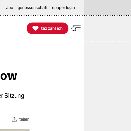
abo
genossenschaft
epaper login

taz zahl ich
taz zahl ich
zow
r Sitzung
teilen