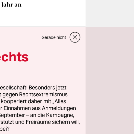
 Jahr an
 50.000
Gerade nicht
 für die
.
echts
ge
 durch
esellschaft! Besonders jetzt
rt gegen Rechtsextremismus
 20 Jahren
z kooperiert daher mit „Alles
ller Einnahmen aus Anmeldungen
n im
. September – an die Kampagne,
rstützt und Freiräume sichern will,
bei?