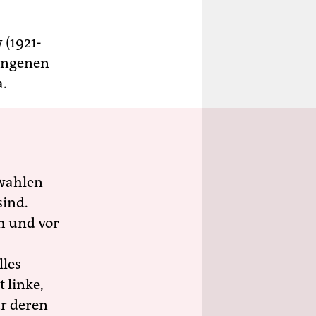
 (1921-
gangenen
a.
wahlen
sind.
h und vor
lles
 linke,
ür deren