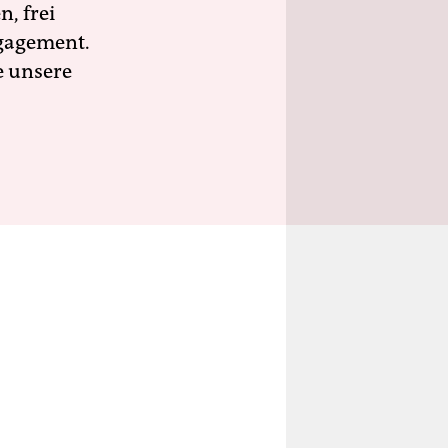
n, frei
ngagement.
e unsere