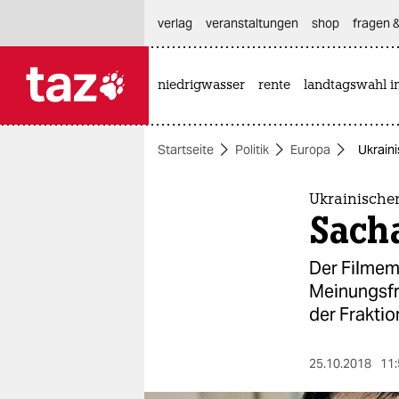
hautnavigation anspringen
hauptinhalt anspringen
footer anspringen
verlag
veranstaltungen
shop
fragen &
niedrigwasser
rente
landtagswahl i

taz zahl ich
taz zahl ich
Startseite
Politik
Europa
Ukraini
themen
politik
Ukrainischer
Sach
öko
Der Filmem
gesellschaft
Meinungsfr
der Frakti
kultur
sport
25.10.2018
11: