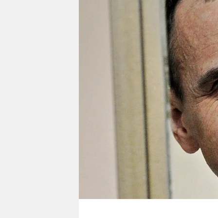
berlin
nord
wahrheit
verlag
verlag
veranstaltungen
shop
fragen & hilfe
unterstützen
abo
genossenschaft