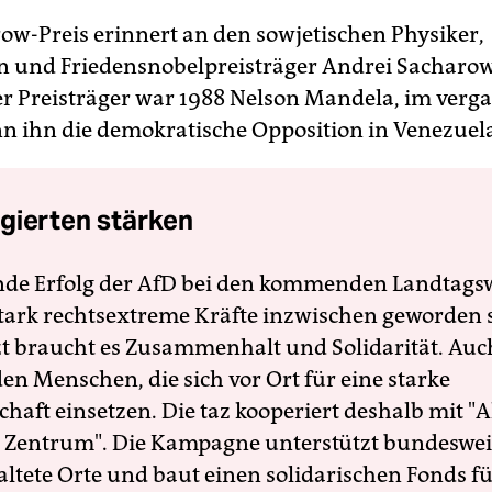
ow-Preis erinnert an den sowjetischen Physiker,
n und Friedensnobelpreisträger Andrei Sacharow
ter Preisträger war 1988 Nelson Mandela, im ver
n ihn die demokratische Opposition in Venezuel
gierten stärken
nde Erfolg der AfD bei den kommenden Landtags
 stark rechtsextreme Kräfte inzwischen geworden 
zt braucht es Zusammenhalt und Solidarität. Auc
en Menschen, die sich vor Ort für eine starke
schaft einsetzen. Die taz kooperiert deshalb mit "A
 Zentrum". Die Kampagne unterstützt bundesweit
altete Orte und baut einen solidarischen Fonds f