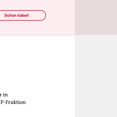
Schon dabei!
r in
VP-Fraktion
.