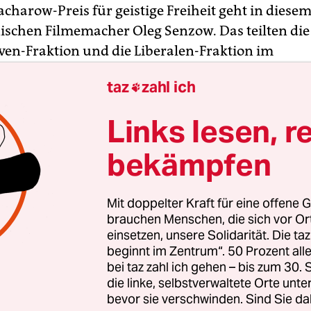
acharow-Preis für geistige Freiheit geht in diesem
ischen Filmemacher Oleg Senzow. Das teilten die
ven-Fraktion und die Liberalen-Fraktion im
ament am Donnerstag in Straßburg mit. Die mit
taz
zahl ich

rte Auszeichnung wird an herausragende Kämpfer
chte vergeben, die Preisverleihung ist für den 12
Links lesen, r
geplant.
bekämpfen
te sich gegen die 2014 erfolgte völkerrechtswidri
einer Heimat, der ukrainischen Halbinsel Krim,
Mit doppelter Kraft für eine offene G
ngagiert. Daraufhin wurde er wegen angeblicher
brauchen Menschen, die sich vor O
scher Aktivitäten von einem russischen Gericht zu
einsetzen, unsere Solidarität. Die ta
beginnt im Zentrum“. 50 Prozent a
verurteilt. Zeitweise befand sich Senzow
deswege
bei taz zahl ich gehen – bis zum 30
eik
.
die linke, selbstverwaltete Orte unte
bevor sie verschwinden. Sind Sie da