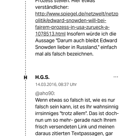
Prozess stellen. Hier etwas
verständlicher:
http://www.spiegel.de/netzwelt/netzp
olitik/edward-snowden-will-bei-
fairem-prozess-in-usa-zurueck-a-
1078513.html
Insofern würde ich die
Aussage "Darum auch bleibt Edward
Snowden lieber in Russland," einfach
mal als falsch bezeichnen.
H.G.S.
H
14.03.2016
,
08:37 Uhr
@aho90:
Wenn etwas so falsch ist, wie es nur
falsch sein kann, ist es Ihr wahnsinnig
irrsinniges "trotz allem". Das ist doch-
nun um so mehr- gerade nach Ihrem
frisch versendeten Link und meinen
daraus zitierten Textpassagen, gar