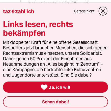
beängstigend für `Enthüller und
internationale Verteidiger von
taz
zahl ich
Gerade nicht

Menschenrechten` wäre die Lage
der Dinge in den so abstrus
Links lesen, rechts
freiheitlichen USA treffender zu
bekämpfen
benennen.
Was ist mit Manning und Assange-
Mit doppelter Kraft für eine offene Gesellschaft!
alles nicht relevant für solche Fragen
Besonders jetzt brauchen Menschen, die sich gegen
nach „freiheitlicher“ Westen?
Rechtsextremismus einsetzen, unsere Solidarität.
(Guantanamo…et al?)
Daher gehen 50 Prozent der Einnahmen aus
Neuanmeldungen an „Alles beginnt im Zentrum“ –
eine Kampagne, die bedrohte linke Kulturzentren
und Jugendorte unterstützt. Sind Sie dabei?
aho90
A
14.03.2016
,
18:04 Uhr

Ja, ich will
@H.G.S.:
"Sie wollen es also so drehen, als
gehe es eigentlich nur um das, was
Schon dabei!
Snowden möchte;"