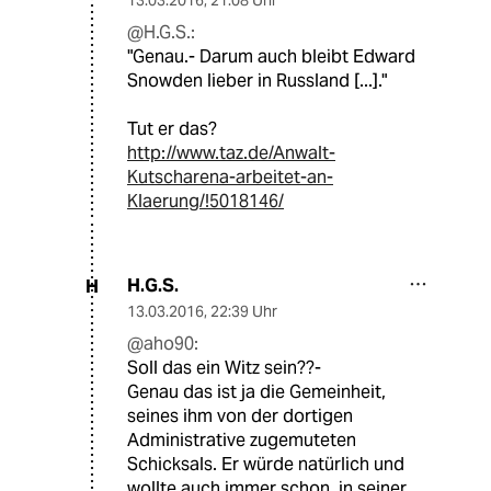
13.03.2016
,
21:08 Uhr
@H.G.S.:
"Genau.- Darum auch bleibt Edward
Snowden lieber in Russland [...]."
Tut er das?
http://www.taz.de/Anwalt-
Kutscharena-arbeitet-an-
Klaerung/!5018146/
H.G.S.
H
13.03.2016
,
22:39 Uhr
@aho90:
Soll das ein Witz sein??-
Genau das ist ja die Gemeinheit,
seines ihm von der dortigen
Administrative zugemuteten
Schicksals. Er würde natürlich und
wollte auch immer schon, in seiner