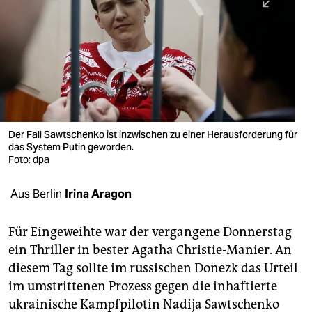
berlin
nord
wahrheit
verlag
verlag
Der Fall Sawtschenko ist inzwischen zu einer Herausforderung für
das System Putin geworden.
veranstaltungen
Foto: dpa
shop
Aus Berlin
Irina Aragon
fragen & hilfe
unterstützen
Für Eingeweihte war der vergangene Donnerstag
ein Thriller in bester Agatha Christie-Manier. An
abo
diesem Tag sollte im russischen Donezk das Urteil
im umstrittenen Prozess gegen die inhaftierte
genossenschaft
ukrainische Kampfpilotin Nadija Sawtschenko