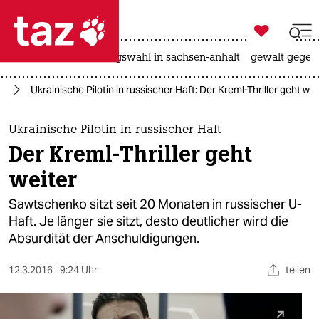

taz zahl ich
hitze
surfen
landtagswahl in sachsen-anhalt
gewalt gegen

taz zahl ich
pa
Ukrainische Pilotin in russischer Haft: Der Kreml-Thriller geht wei
taz zahl ich
themen
Ukrainische Pilotin in russischer Haft
Der Kreml-Thriller geht
politik
weiter
öko
Sawtschenko sitzt seit 20 Monaten in russischer U-
Haft. Je länger sie sitzt, desto deutlicher wird die
gesellschaft
Absurdität der Anschuldigungen.
kultur
12.3.2016
9:24 Uhr
teilen
sport