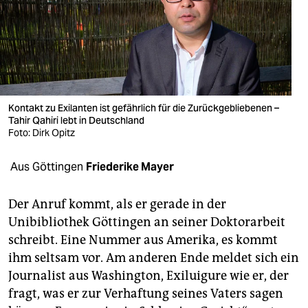
berlin
nord
wahrheit
verlag
Kontakt zu Exilanten ist gefährlich für die Zurückgebliebenen –
verlag
Tahir Qahiri lebt in Deutschland
Foto: Dirk Opitz
veranstaltungen
Aus Göttingen
Friederike Mayer
shop
fragen & hilfe
Der Anruf kommt, als er gerade in der
Unibibliothek Göttingen an seiner Doktorarbeit
unterstützen
schreibt. Eine Nummer aus Amerika, es kommt
abo
ihm seltsam vor. Am anderen Ende meldet sich ein
Journalist aus Washington, Exiluigure wie er, der
genossenschaft
fragt, was er zur Verhaftung seines Vaters sagen