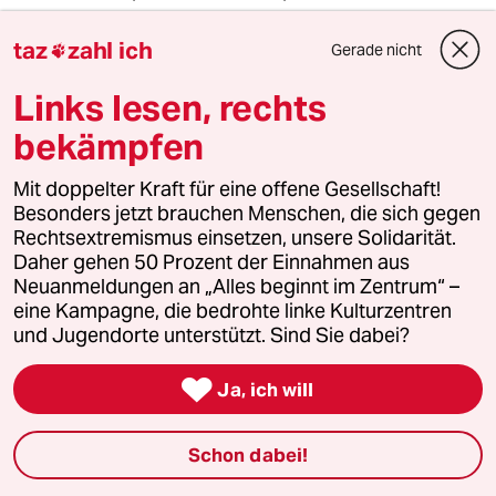
des Baums. Wie weit du auch von China weg bist,
taz
zahl ich
irgendwann kommst du zurück, du darfst dein
Gerade nicht

Land nicht verraten.“ Glauben kann Qahiri die
Links lesen, rechts
Worte seines Vaters nicht. Was ist passiert? „Alles
ist unklar, verschiedene Wahrheitsversionen“.
bekämpfen
Wieder Kafka. Doch Qahiri hat sich entschieden.
Mit doppelter Kraft für eine offene Gesellschaft!
Kurz nach dem Telefonat nimmt er an
Besonders jetzt brauchen Menschen, die sich gegen
#MeTooUyghur teil und fordert die vollständige
Rechtsextremismus einsetzen, unsere Solidarität.
Rehabilitation seines Vaters. Qahiri, der Name,
Daher gehen 50 Prozent der Einnahmen aus
den er mit seinem Vater teilt, hat noch eine
Neuanmeldungen an „Alles beginnt im Zentrum“ –
weitere Bedeutung: Zorn.
eine Kampagne, die bedrohte linke Kulturzentren
und Jugendorte unterstützt. Sind Sie dabei?

Ja, ich will
Die Engagierten stärken
Schon dabei!
Der drohende Erfolg der AfD bei den kommenden
Landtagswahlen zeigt, wie stark rechtsextreme