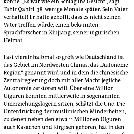
epaper login
könne. „Es war wie ein Schlag ins Gesicht“, sagt
Tahir Qahiri, 38, wenige Monate später. Sein Vater
verhaftet! Er hatte gehofft, dass es nicht seinen
Vater treffen würde, einen bekannten
Sprachforscher in Xin­jiang, seiner uigurischen
Heimat.
Fast viereinhalbmal so groß wie Deutschland ist
das Gebiet im Nordwesten Chinas, das „Autonome
Region“ genannt wird und in dem die chinesische
Zen­tral­regierung doch mit aller Macht jegliche
Autonomie zerstören will. Über eine Million
Uiguren könnten mittlerweile in sogenannten
Umerziehungslagern sitzen, schätzt die Uno. Die
Unterdrückung der muslimischen Minderheiten,
zu denen neben den etwa 11 Millionen Uiguren
auch Kasachen und Kirgisen gehören, hat in den