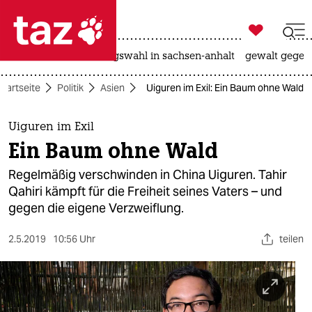

taz zahl ich
hitze
surfen
landtagswahl in sachsen-anhalt
gewalt gegen

taz zahl ich
Startseite
Politik
Asien
Uiguren im Exil: Ein Baum ohne Wald
taz zahl ich
themen
Uiguren im Exil
Ein Baum ohne Wald
politik
Regelmäßig verschwinden in China Uiguren. Tahir
öko
Qahiri kämpft für die Freiheit seines Vaters – und
gegen die eigene Verzweiflung.
gesellschaft
2.5.2019
10:56 Uhr
teilen
kultur
sport