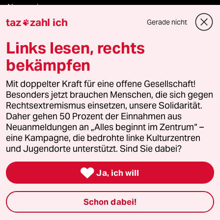
Aboservice
taz
zahl ich
Gerade nicht

ePaper Login
Links lesen, rechts
Downloads für Abonnierende
bekämpfen
Mit doppelter Kraft für eine offene Gesellschaft!
Besonders jetzt brauchen Menschen, die sich gegen
© 2026 taz Verlags und Vertriebs GmbH
Rechtsextremismus einsetzen, unsere Solidarität.
Alle Rechte vorbehalten. Bei rechtlichen Fragen oder für Genehmigungen
Daher gehen 50 Prozent der Einnahmen aus
wenden Sie sich bitte an
lizenzen@taz.de
Neuanmeldungen an „Alles beginnt im Zentrum“ –
eine Kampagne, die bedrohte linke Kulturzentren
Feedback
Redaktionsstatut
Kommune-Richtlinien
KI-
und Jugendorte unterstützt. Sind Sie dabei?

Leitlinie
Informant
Datenschutz
Impressum
AGB
Ja, ich will
Seitenwende
Einwilligungen widerrufen (Ads)
Schon dabei!