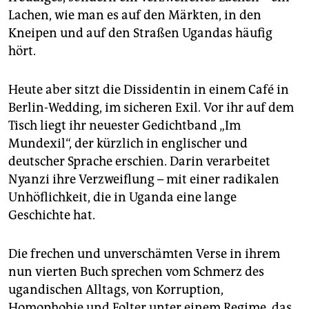
epaper login
Lachen, wie man es auf den Märkten, in den
Kneipen und auf den Straßen Ugandas häufig
hört.
Heute aber sitzt die Dissidentin in einem Café in
Berlin-Wedding, im sicheren Exil. Vor ihr auf dem
Tisch liegt ihr neuester Gedichtband „Im
Mundexil“, der kürzlich in englischer und
deutscher Sprache erschien. Darin verarbeitet
Nyanzi ihre Verzweiflung – mit einer radikalen
Unhöflichkeit, die in Uganda eine lange
Geschichte hat.
Die frechen und unverschämten Verse in ihrem
nun vierten Buch sprechen vom Schmerz des
ugandischen Alltags, von Korruption,
Homophobie und Folter unter einem Regime, das