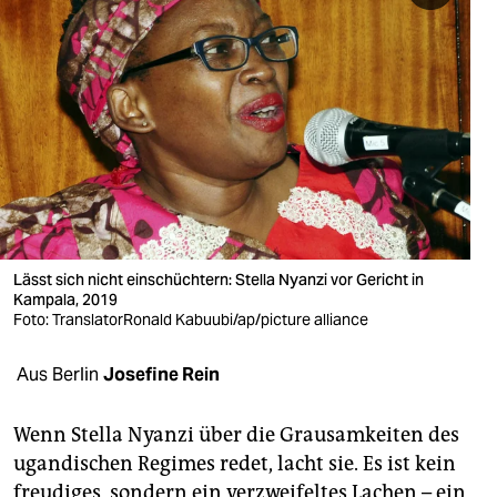
berlin
nord
wahrheit
verlag
verlag
veranstaltungen
Lässt sich nicht einschüchtern: Stella Nyanzi vor Gericht in
shop
Kampala, 2019
Foto: TranslatorRonald Kabuubi/ap/picture alliance
fragen & hilfe
unterstützen
Aus Berlin
Josefine Rein
abo
Wenn Stella Nyanzi über die Grausamkeiten des
genossenschaft
ugandischen Regimes redet, lacht sie. Es ist kein
freudiges, sondern ein verzweifeltes Lachen – ein