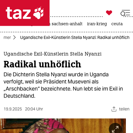

taz zahl ich
hitze
landtagswahl in sachsen-anhalt
iran-krieg
ceuta

taz zahl ich
sommer
Ugandische Exil-Künstlerin Stella Nyanzi: Radikal unhöflich
taz zahl ich
themen
Ugandische Exil-Künstlerin Stella Nyanzi
Radikal unhöflich
politik
Die Dichterin Stella Nyanzi wurde in Uganda
öko
verfolgt, weil sie Präsident Museveni als
„Arschbacken“ bezeichnete. Nun lebt sie im Exil in
gesellschaft
Deutschland.
kultur
19.9.2025
20:04 Uhr
teilen
sport