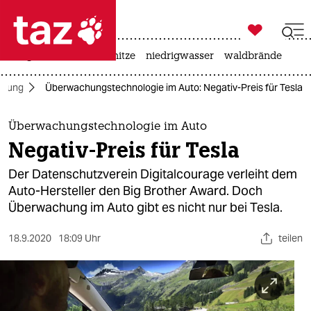

taz zahl ich
krieg in der ukraine
hitze
niedrigwasser
waldbrände

taz zahl ich
chung
Überwachungstechnologie im Auto: Negativ-Preis für Tesla
taz zahl ich
themen
Überwachungstechnologie im Auto
Negativ-Preis für Tesla
politik
Der Datenschutzverein Digitalcourage verleiht dem
öko
Auto-Hersteller den Big Brother Award. Doch
Überwachung im Auto gibt es nicht nur bei Tesla.
gesellschaft
18.9.2020
18:09 Uhr
teilen
kultur
sport