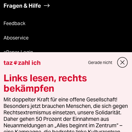
Fragen & Hilfe
Feedback
Aboservice
ePaper Login
taz
zahl ich
Gerade nicht

Downloads für Abonnierende
Links lesen, rechts
bekämpfen
© 2026 taz Verlags und Vertriebs GmbH
Alle Rechte vorbehalten. Bei rechtlichen Fragen oder für Genehmigungen
Mit doppelter Kraft für eine offene Gesellschaft!
wenden Sie sich bitte an
lizenzen@taz.de
Besonders jetzt brauchen Menschen, die sich gegen
Rechtsextremismus einsetzen, unsere Solidarität.
Daher gehen 50 Prozent der Einnahmen aus
Feedback
Redaktionsstatut
Kommune-Richtlinien
KI-
Neuanmeldungen an „Alles beginnt im Zentrum“ –