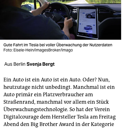
berlin
nord
wahrheit
verlag
Gute Fahrt im Tesla bei voller Überwachung der Nutzerdaten
verlag
Foto: Eisele-Hein/imagesBroker/imago
veranstaltungen
Aus Berlin
Svenja Bergt
shop
Ein Auto ist ein Auto ist ein Auto. Oder? Nun,
fragen & hilfe
heutzutage nicht unbedingt. Manchmal ist ein
Auto primär ein Platzverbraucher am
unterstützen
Straßenrand, manchmal vor allem ein Stück
abo
Überwachungstechnologie. So hat der Verein
Digitalcourage dem Hersteller Tesla am Freitag
genossenschaft
Abend den Big Brother Award in der Kategorie