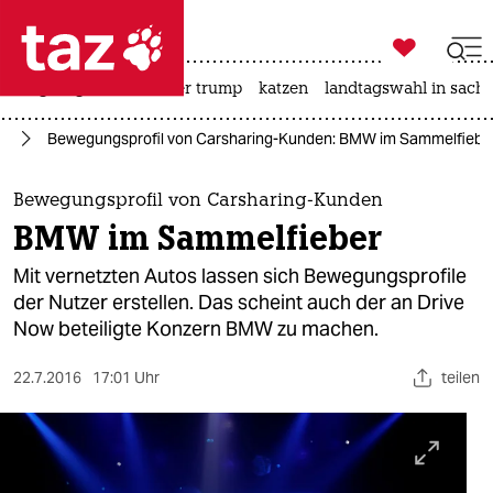

taz zahl ich
bergsteigen
usa unter trump
katzen
landtagswahl in sachs

taz zahl ich
hr
Bewegungsprofil von Carsharing-Kunden: BMW im Sammelfiebe
taz zahl ich
themen
Bewegungsprofil von Carsharing-Kunden
BMW im Sammelfieber
politik
Mit vernetzten Autos lassen sich Bewegungsprofile
öko
der Nutzer erstellen. Das scheint auch der an Drive
Now beteiligte Konzern BMW zu machen.
gesellschaft
22.7.2016
17:01 Uhr
teilen
kultur
sport