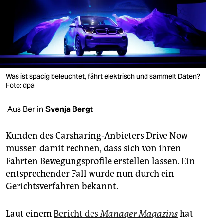
berlin
nord
wahrheit
verlag
Was ist spacig beleuchtet, fährt elektrisch und sammelt Daten?
Foto: dpa
verlag
veranstaltungen
Aus Berlin
Svenja Bergt
shop
Kunden des Carsharing-Anbieters Drive Now
fragen & hilfe
müssen damit rechnen, dass sich von ihren
Fahrten Bewegungsprofile erstellen lassen. Ein
unterstützen
entsprechender Fall wurde nun durch ein
abo
Gerichtsverfahren bekannt.
genossenschaft
Laut einem
Bericht des
Manager Magazins
hat