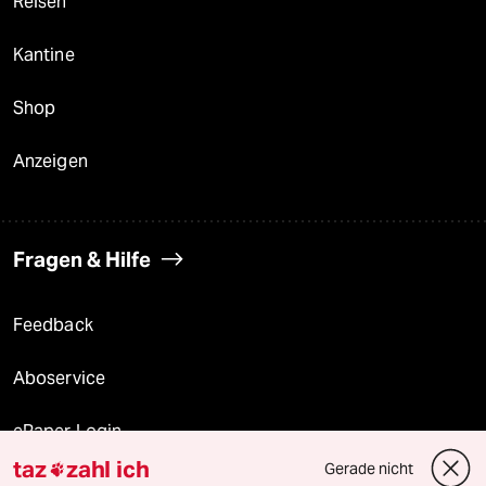
Reisen
Kantine
Shop
Anzeigen
Fragen & Hilfe
Feedback
Aboservice
ePaper Login
taz
zahl ich
Gerade nicht

Downloads für Abonnierende