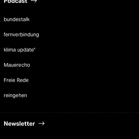
Podcast
bundestalk
fernverbindung
klima update°
Mauerecho
Freie Rede
reingehen
Newsletter