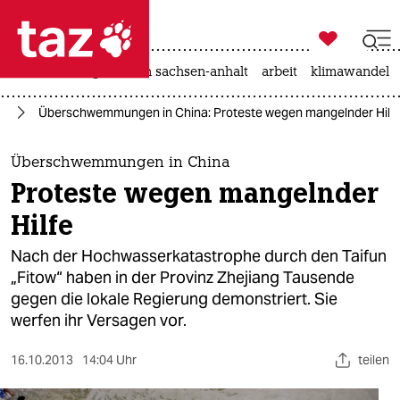

taz zahl ich
hitze
landtagswahl in sachsen-anhalt
arbeit
klimawandel

taz zahl ich
ie
Überschwemmungen in China: Proteste wegen mangelnder Hilf
taz zahl ich
themen
Überschwemmungen in China
Proteste wegen mangelnder
politik
Hilfe
öko
Nach der Hochwasserkatastrophe durch den Taifun
„Fitow“ haben in der Provinz Zhejiang Tausende
gesellschaft
gegen die lokale Regierung demonstriert. Sie
werfen ihr Versagen vor.
kultur
sport
16.10.2013
14:04 Uhr
teilen