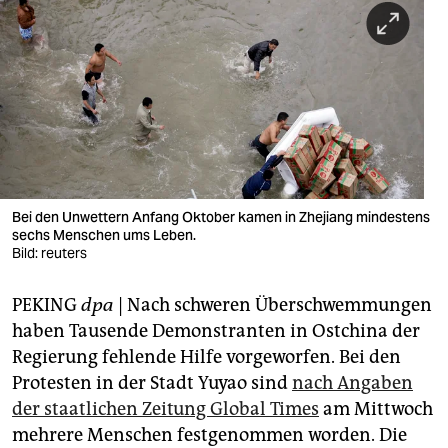
berlin
nord
wahrheit
verlag
verlag
veranstaltungen
Bei den Unwettern Anfang Oktober kamen in Zhejiang mindestens
sechs Menschen ums Leben.
shop
Bild: reuters
fragen & hilfe
PEKING
dpa
| Nach schweren Überschwemmungen
haben Tausende Demonstranten in Ostchina der
unterstützen
Regierung fehlende Hilfe vorgeworfen. Bei den
abo
Protesten in der Stadt Yuyao sind
nach Angaben
der staatlichen Zeitung Global Times
am Mittwoch
genossenschaft
mehrere Menschen festgenommen worden. Die