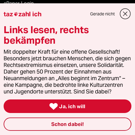
ePaper Login
taz
zahl ich
Gerade nicht

Downloads für Abonnierende
Links lesen, rechts
bekämpfen
© 2026 taz Verlags und Vertriebs GmbH
Alle Rechte vorbehalten. Bei rechtlichen Fragen oder für Genehmigungen
Mit doppelter Kraft für eine offene Gesellschaft!
wenden Sie sich bitte an
lizenzen@taz.de
Besonders jetzt brauchen Menschen, die sich gegen
Rechtsextremismus einsetzen, unsere Solidarität.
Daher gehen 50 Prozent der Einnahmen aus
Feedback
Redaktionsstatut
Kommune-Richtlinien
KI-
Neuanmeldungen an „Alles beginnt im Zentrum“ –
eine Kampagne, die bedrohte linke Kulturzentren
Leitlinie
Informant
Datenschutz
Impressum
AGB
und Jugendorte unterstützt. Sind Sie dabei?
Seitenwende
Einwilligungen widerrufen (Ads)

Ja, ich will
Schon dabei!