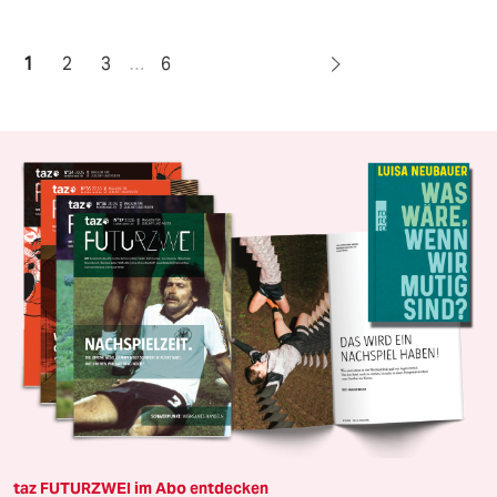
1
2
3
…
6
taz FUTURZWEI im Abo entdecken