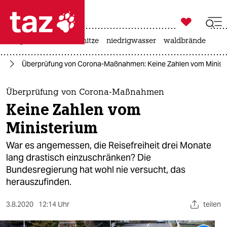

taz zahl ich
krieg in der ukraine
hitze
niedrigwasser
waldbrände

taz zahl ich
us
Überprüfung von Corona-Maßnahmen: Keine Zahlen vom Minist
taz zahl ich
themen
Überprüfung von Corona-Maßnahmen
Keine Zahlen vom
politik
Ministerium
öko
War es angemessen, die Reisefreiheit drei Monate
lang drastisch einzuschränken? Die
gesellschaft
Bundesregierung hat wohl nie versucht, das
herauszufinden.
kultur
sport
3.8.2020
12:14 Uhr
teilen