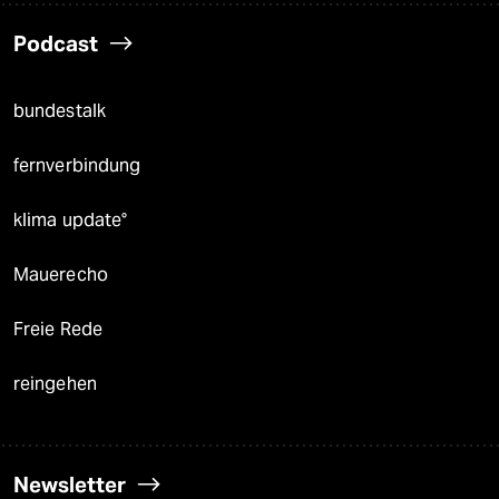
Podcast
bundestalk
fernverbindung
klima update°
Mauerecho
Freie Rede
reingehen
Newsletter