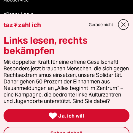
ePaper Login
taz
zahl ich
Gerade nicht

Downloads für Abonnierende
Links lesen, rechts
bekämpfen
© 2026 taz Verlags und Vertriebs GmbH
Mit doppelter Kraft für eine offene Gesellschaft!
Alle Rechte vorbehalten. Bei rechtlichen Fragen oder für Genehmigungen
wenden Sie sich bitte an
lizenzen@taz.de
Besonders jetzt brauchen Menschen, die sich gegen
Rechtsextremismus einsetzen, unsere Solidarität.
Daher gehen 50 Prozent der Einnahmen aus
Feedback
Redaktionsstatut
Kommune-Richtlinien
KI-
Neuanmeldungen an „Alles beginnt im Zentrum“ –
eine Kampagne, die bedrohte linke Kulturzentren
Leitlinie
Informant
Datenschutz
Impressum
AGB
und Jugendorte unterstützt. Sind Sie dabei?
Seitenwende
Einwilligungen widerrufen (Ads)

Ja, ich will