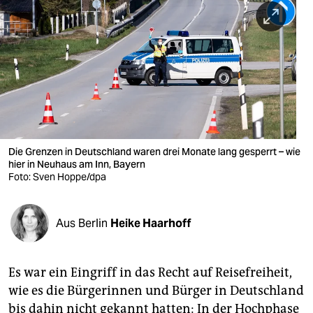
berlin
nord
wahrheit
verlag
verlag
veranstaltungen
Die Grenzen in Deutschland waren drei Monate lang gesperrt – wie
hier in Neuhaus am Inn, Bayern
shop
Foto: Sven Hoppe/dpa
fragen & hilfe
Aus Berlin
Heike Haarhoff
unterstützen
abo
Es war ein Eingriff in das Recht auf Reisefreiheit,
genossenschaft
wie es die Bürgerinnen und Bürger in Deutschland
bis dahin nicht gekannt hatten: In der Hochphase