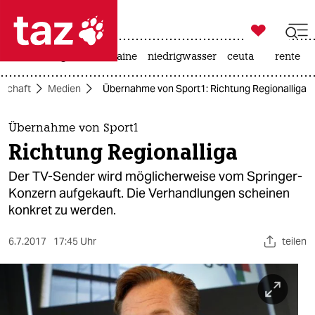

taz zahl ich
hitze
krieg in der ukraine
niedrigwasser
ceuta
rente

taz zahl ich
lschaft
Medien
Übernahme von Sport1: Richtung Regionalliga
taz zahl ich
themen
Übernahme von Sport1
Richtung Regionalliga
politik
Der TV-Sender wird möglicherweise vom Springer-
öko
Konzern aufgekauft. Die Verhandlungen scheinen
konkret zu werden.
gesellschaft
6.7.2017
17:45 Uhr
teilen
kultur
sport