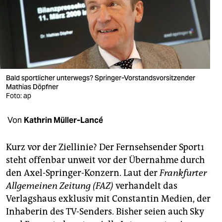
berlin
nord
wahrheit
verlag
Bald sportlicher unterwegs? Springer-Vorstandsvorsitzender
verlag
Mathias Döpfner
Foto: ap
veranstaltungen
Von
Kathrin Müller-Lancé
shop
fragen & hilfe
Kurz vor der Ziellinie? Der Fernsehsender Sport1
steht offenbar unweit vor der Übernahme durch
unterstützen
den Axel-Springer-Konzern. Laut der
Frankfurter
abo
Allgemeinen Zeitung
(FAZ)
verhandelt das
Verlagshaus exklusiv mit Constantin Medien, der
genossenschaft
Inhaberin des TV-Senders. Bisher seien auch Sky