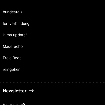
bundestalk
fernverbindung
klima update°
Mauerecho
Freie Rede
reingehen
Newsletter
team zukunft