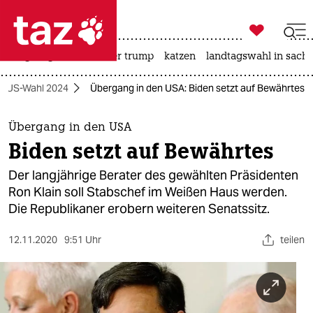

taz zahl ich
bergsteigen
usa unter trump
katzen
landtagswahl in sachs

taz zahl ich
US-Wahl 2024
Übergang in den USA: Biden setzt auf Bewährtes
taz zahl ich
themen
Übergang in den USA
Biden setzt auf Bewährtes
politik
Der langjährige Berater des gewählten Präsidenten
öko
Ron Klain soll Stabschef im Weißen Haus werden.
Die Republikaner erobern weiteren Senatssitz.
gesellschaft
12.11.2020
9:51 Uhr
teilen
kultur
sport