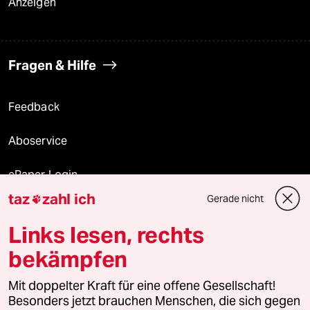
Anzeigen
Fragen & Hilfe
Feedback
Aboservice
ePaper Login
taz
zahl ich
Gerade nicht

Downloads für Abonnierende
Links lesen, rechts
bekämpfen
© 2026 taz Verlags und Vertriebs GmbH
Alle Rechte vorbehalten. Bei rechtlichen Fragen oder für Genehmigungen
Mit doppelter Kraft für eine offene Gesellschaft!
wenden Sie sich bitte an
lizenzen@taz.de
Besonders jetzt brauchen Menschen, die sich gegen