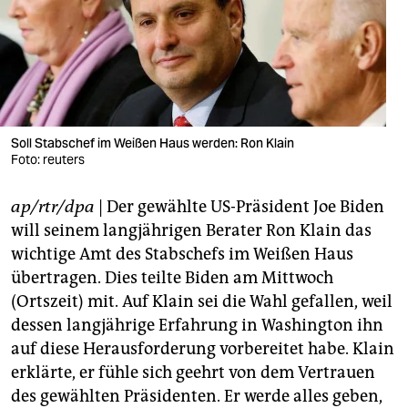
berlin
nord
wahrheit
verlag
Soll Stabschef im Weißen Haus werden: Ron Klain
verlag
Foto: reuters
veranstaltungen
ap/rtr/dpa
| Der gewählte US-Präsident Joe Biden
will seinem langjährigen Berater Ron Klain das
shop
wichtige Amt des Stabschefs im Weißen Haus
fragen & hilfe
übertragen. Dies teilte Biden am Mittwoch
(Ortszeit) mit. Auf Klain sei die Wahl gefallen, weil
unterstützen
dessen langjährige Erfahrung in Washington ihn
abo
auf diese Herausforderung vorbereitet habe. Klain
erklärte, er fühle sich geehrt von dem Vertrauen
genossenschaft
des gewählten Präsidenten. Er werde alles geben,