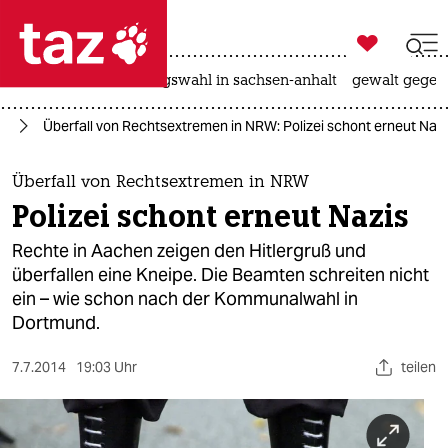

taz zahl ich
hitze
surfen
landtagswahl in sachsen-anhalt
gewalt gegen

taz zahl ich
nd
Überfall von Rechtsextremen in NRW: Polizei schont erneut Nazi
taz zahl ich
themen
Überfall von Rechtsextremen in NRW
Polizei schont erneut Nazis
politik
Rechte in Aachen zeigen den Hitlergruß und
öko
überfallen eine Kneipe. Die Beamten schreiten nicht
ein – wie schon nach der Kommunalwahl in
gesellschaft
Dortmund.
kultur
7.7.2014
19:03 Uhr
teilen
sport