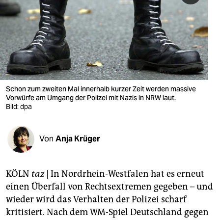
berlin
nord
wahrheit
verlag
verlag
Schon zum zweiten Mal innerhalb kurzer Zeit werden massive
Vorwürfe am Umgang der Polizei mit Nazis in NRW laut.
veranstaltungen
Bild: dpa
shop
Von
Anja Krüger
fragen & hilfe
unterstützen
KÖLN
taz
| In Nordrhein-Westfalen hat es erneut
abo
einen Überfall von Rechtsextremen gegeben – und
wieder wird das Verhalten der Polizei scharf
genossenschaft
kritisiert. Nach dem WM-Spiel Deutschland gegen