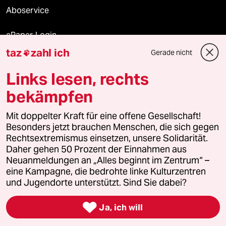
Aboservice
ePaper Login
taz
zahl ich
Gerade nicht

Downloads für Abonnierende
Links lesen, rechts
bekämpfen
© 2026 taz Verlags und Vertriebs GmbH
Mit doppelter Kraft für eine offene Gesellschaft!
Alle Rechte vorbehalten. Bei rechtlichen Fragen oder für Genehmigungen
wenden Sie sich bitte an
lizenzen@taz.de
Besonders jetzt brauchen Menschen, die sich gegen
Rechtsextremismus einsetzen, unsere Solidarität.
Daher gehen 50 Prozent der Einnahmen aus
Feedback
Redaktionsstatut
Kommune-Richtlinien
KI-
Neuanmeldungen an „Alles beginnt im Zentrum“ –
eine Kampagne, die bedrohte linke Kulturzentren
Leitlinie
Informant
Datenschutz
Impressum
AGB
und Jugendorte unterstützt. Sind Sie dabei?
Seitenwende
Einwilligungen widerrufen (Ads)

Ja, ich will