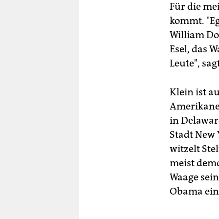
Für die me
kommt. "Ega
William Do
Esel, das 
Leute", sag
Klein ist 
Amerikaner
in Delawar
Stadt New 
witzelt St
meist demo
Waage sein
Obama ein 