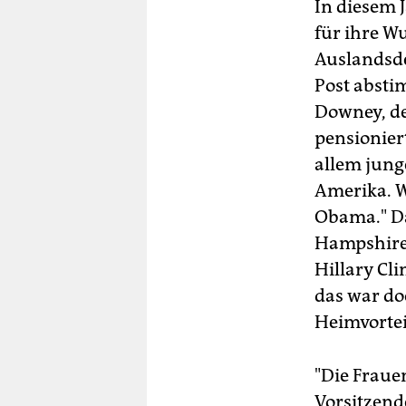
In diesem 
für ihre W
Auslandsde
Post absti
Downey, de
pensionier
allem junge
Amerika. 
Obama." Da
Hampshire
Hillary Cl
das war do
Heimvortei
"Die Frauen
Vorsitzende