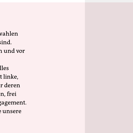
wahlen
sind.
h und vor
lles
 linke,
ür deren
n, frei
ngagement.
e unsere