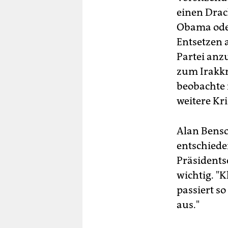
einen Drac
Obama ode
Entsetzen 
Partei anz
zum Irakkr
beobachte i
weitere Kr
Alan Benso
entschiede
Präsidents
wichtig. "
passiert so
aus."