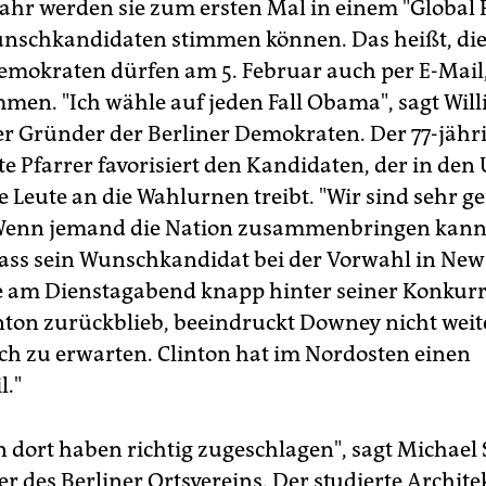
Jahr werden sie zum ersten Mal in einem "Global
unschkandidaten stimmen können. Das heißt, di
mokraten dürfen am 5. Februar auch per E-Mail,
mmen. "Ich wähle auf jeden Fall Obama", sagt Wil
r Gründer der Berliner Demokraten. Der 77-jähr
te Pfarrer favorisiert den Kandidaten, der in den
 Leute an die Wahlurnen treibt. "Wir sind sehr ge
Wenn jemand die Nation zusammenbringen kann
ss sein Wunschkandidat bei der Vorwahl in New
 am Dienstagabend knapp hinter seiner Konkurr
inton zurückblieb, beeindruckt Downey nicht weite
ch zu erwarten. Clinton hat im Nordosten einen
l."
 dort haben richtig zugeschlagen", sagt Michael S
r des Berliner Ortsvereins. Der studierte Architek