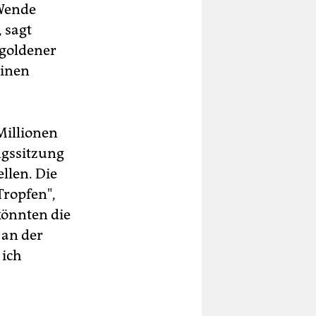
 Wende
, sagt
 goldener
einen
Millionen
ngssitzung
llen. Die
Tropfen",
könnten die
 an der
 ich