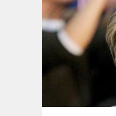
berlin
nord
wahrheit
verlag
verlag
veranstaltungen
shop
fragen & hilfe
unterstützen
abo
genossenschaft