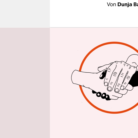
epaper login
Von
Dunja Ba
Clinton od
Kreuzberge
wirft ihre
schaut ver
Wahlsystem
Gelächter.