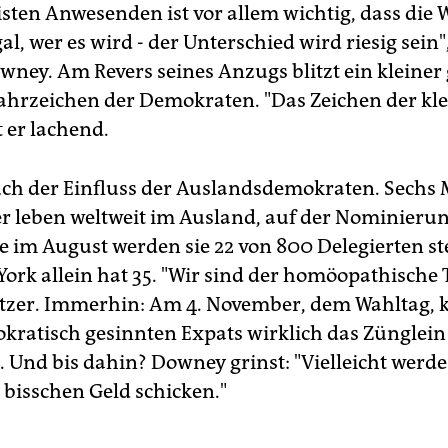
isten Anwesenden ist vor allem wichtig, dass die
l, wer es wird - der Unterschied wird riesig sein"
wney. Am Revers seines Anzugs blitzt ein kleiner
Wahrzeichen der Demokraten. "Das Zeichen der kl
t er lachend.
auch der Einfluss der Auslandsdemokraten. Sechs 
 leben weltweit im Ausland, auf der Nominieru
e im August werden sie 22 von 800 Delegierten ste
York allein hat 35. "Wir sind der homöopathische 
eltzer. Immerhin: Am 4. November, dem Wahltag, 
kratisch gesinnten Expats wirklich das Zünglein
. Und bis dahin? Downey grinst: "Vielleicht werde
bisschen Geld schicken."