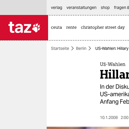
hautnavigation anspringen
hauptinhalt anspringen
footer anspringen
verlag
veranstaltungen
shop
fragen &
ceuta
rente
christopher street day

taz zahl ich
taz zahl ich
Startseite
Berlin
US-Wahlen: Hillary
themen
politik
US-Wahlen
Hilla
öko
In der Dis
gesellschaft
US-amerika
Anfang Febr
kultur
sport
10.1.2008
2:00