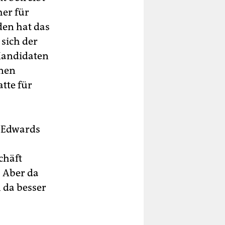
her für
en hat das
 sich der
 Kandidaten
onen
atte für
n Edwards
chäft
. Aber da
h da besser