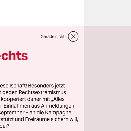
rage im
Gerade nicht
dnerin
h und
echts
 unser
challendes
esellschaft! Besonders jetzt
rt gegen Rechtsextremismus
z kooperiert daher mit „Alles
ller Einnahmen aus Anmeldungen
. September – an die Kampagne,
rstützt und Freiräume sichern will,
bei?