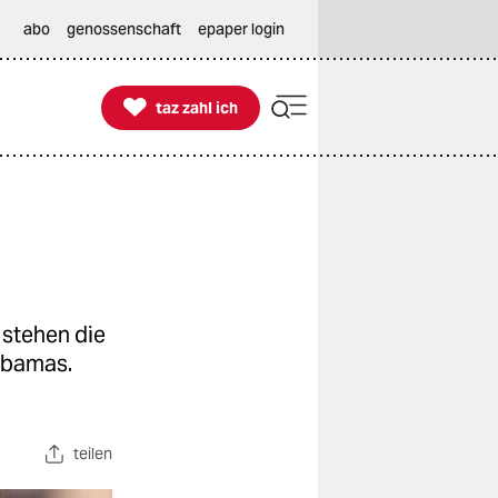
abo
genossenschaft
epaper login

taz zahl ich
taz zahl ich
 stehen die
Obamas.
teilen