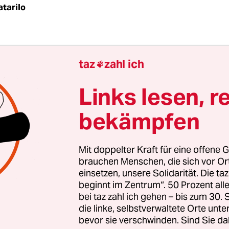
tarilo
er Obama, das ist an diesem Dienstagabend die F
taz
zahl ich

r Max und Moritz. Man spricht Englisch. Die Re
 braunen Locken zurück, beugt sich über den Tisc
Links lesen, r
schwörerisch in die Runde: "Versucht, den Leuten
bekämpfen
 zu erklären. Ihr könntet selbst etwas lernen!" S
Mit doppelter Kraft für eine offene G
brauchen Menschen, die sich vor O
einsetzen, unsere Solidarität. Die ta
beginnt im Zentrum“. 50 Prozent a
bei taz zahl ich gehen – bis zum 30
die linke, selbstverwaltete Orte unte
bevor sie verschwinden. Sind Sie da