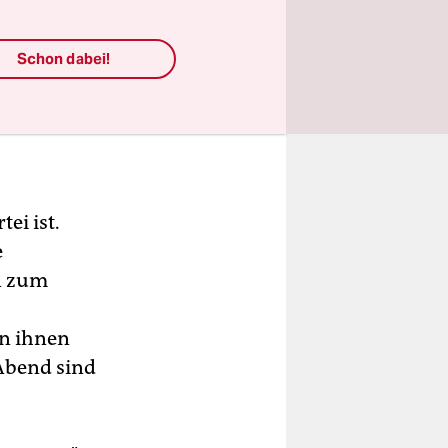
Schon dabei!
ei ist.
e
n zum
on ihnen
Abend sind