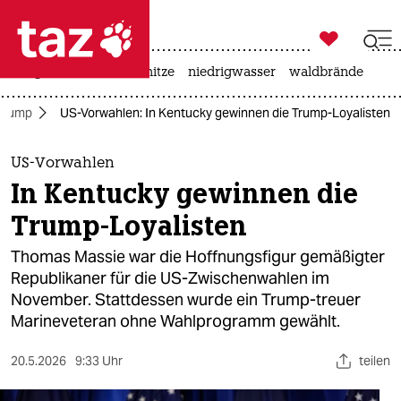

taz zahl ich
krieg in der ukraine
hitze
niedrigwasser
waldbrände

taz zahl ich
Trump
US-Vorwahlen: In Kentucky gewinnen die Trump-Loyalisten
taz zahl ich
themen
US-Vorwahlen
In Kentucky gewinnen die
politik
Trump-Loyalisten
öko
Thomas Massie war die Hoffnungsfigur gemäßigter
Republikaner für die US-Zwischenwahlen im
gesellschaft
November. Stattdessen wurde ein Trump-treuer
Marineveteran ohne Wahlprogramm gewählt.
kultur
sport
20.5.2026
9:33 Uhr
teilen