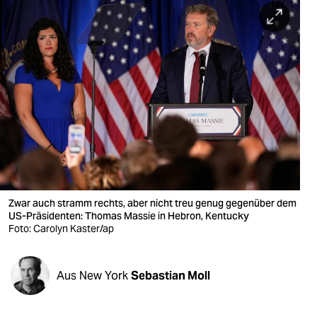
berlin
nord
wahrheit
verlag
verlag
veranstaltungen
shop
Zwar auch stramm rechts, aber nicht treu genug gegenüber dem
fragen & hilfe
US-Präsidenten: Thomas Massie in Hebron, Kentucky
Foto: Carolyn Kaster/ap
unterstützen
abo
Aus New York
Sebastian Moll
genossenschaft