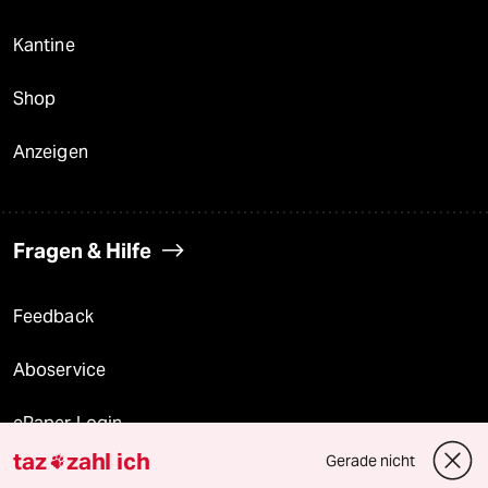
Kantine
Shop
Anzeigen
Fragen & Hilfe
Feedback
Aboservice
ePaper Login
taz
zahl ich
Gerade nicht

Downloads für Abonnierende