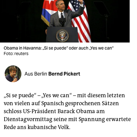
berlin
nord
wahrheit
verlag
Obama in Havanna: „Si se puede“ oder auch „Yes we can“
verlag
Foto: reuters
veranstaltungen
Aus Berlin
Bernd Pickert
shop
fragen & hilfe
„Si se puede“ – „Yes we can“ – mit diesem letzten
unterstützen
von vielen auf Spanisch gesprochenen Sätzen
schloss US-Präsident Barack Obama am
abo
Dienstagvormittag seine mit Spannung erwartete
genossenschaft
Rede ans kubanische Volk.