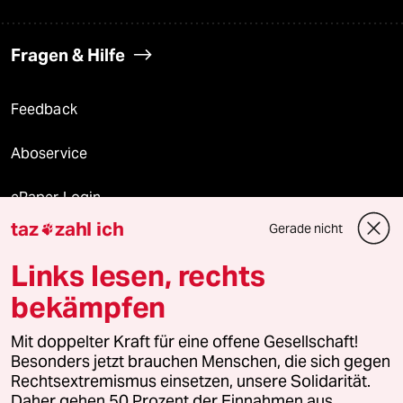
Fragen & Hilfe
Feedback
Aboservice
ePaper Login
taz
zahl ich
Gerade nicht

Downloads für Abonnierende
Links lesen, rechts
bekämpfen
© 2026 taz Verlags und Vertriebs GmbH
Mit doppelter Kraft für eine offene Gesellschaft!
Alle Rechte vorbehalten. Bei rechtlichen Fragen oder für Genehmigungen
wenden Sie sich bitte an
lizenzen@taz.de
Besonders jetzt brauchen Menschen, die sich gegen
Rechtsextremismus einsetzen, unsere Solidarität.
Daher gehen 50 Prozent der Einnahmen aus