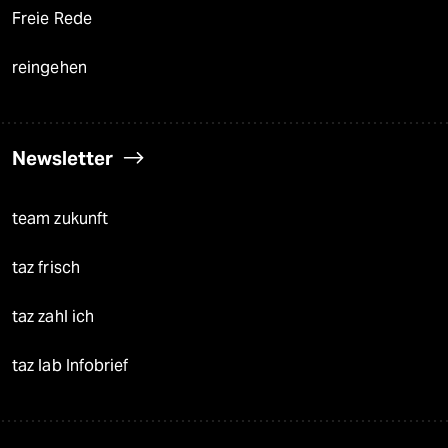
Freie Rede
reingehen
Newsletter
team zukunft
taz frisch
taz zahl ich
taz lab Infobrief