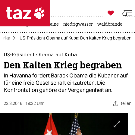

taz zahl ich
hitze
krieg in der ukraine
niedrigwasser
waldbrände

taz zahl ich
erika
US-Präsident Obama auf Kuba: Den Kalten Krieg begraben
taz zahl ich
themen
US-Präsident Obama auf Kuba
Den Kalten Krieg begraben
politik
In Havanna fordert Barack Obama die Kubaner auf,
öko
für eine freie Gesellschaft einzutreten. Die
Konfrontation gehöre der Vergangenheit an.
gesellschaft
22.3.2016
19:22 Uhr
teilen
kultur
sport