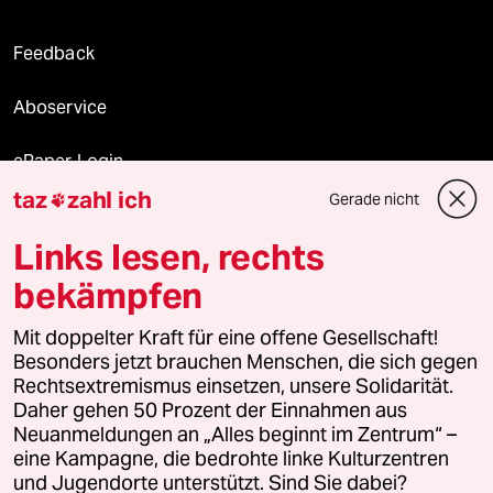
Feedback
Aboservice
ePaper Login
taz
zahl ich
Gerade nicht

Downloads für Abonnierende
Links lesen, rechts
bekämpfen
© 2026 taz Verlags und Vertriebs GmbH
Mit doppelter Kraft für eine offene Gesellschaft!
Alle Rechte vorbehalten. Bei rechtlichen Fragen oder für Genehmigungen
wenden Sie sich bitte an
lizenzen@taz.de
Besonders jetzt brauchen Menschen, die sich gegen
Rechtsextremismus einsetzen, unsere Solidarität.
Daher gehen 50 Prozent der Einnahmen aus
Feedback
Redaktionsstatut
Kommune-Richtlinien
KI-
Neuanmeldungen an „Alles beginnt im Zentrum“ –
eine Kampagne, die bedrohte linke Kulturzentren
Leitlinie
Informant
Datenschutz
Impressum
AGB
und Jugendorte unterstützt. Sind Sie dabei?