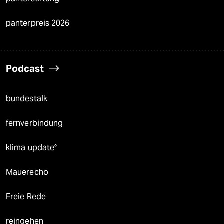
panterpreis 2026
Podcast
bundestalk
fernverbindung
klima update°
Mauerecho
Freie Rede
reingehen