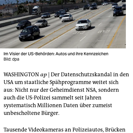
berlin
nord
wahrheit
verlag
verlag
Im Visier der US-Behörden: Autos und ihre Kennzeichen
Bild: dpa
veranstaltungen
WASHINGTON
ap
| Der Datenschutzskandal in den
shop
USA um staatliche Spähprogramme weitet sich
fragen & hilfe
aus: Nicht nur der Geheimdienst NSA, sondern
auch die US-Polizei sammelt seit Jahren
unterstützen
systematisch Millionen Daten über zumeist
abo
unbescholtene Bürger.
genossenschaft
Tausende Videokameras an Polizeiautos, Brücken