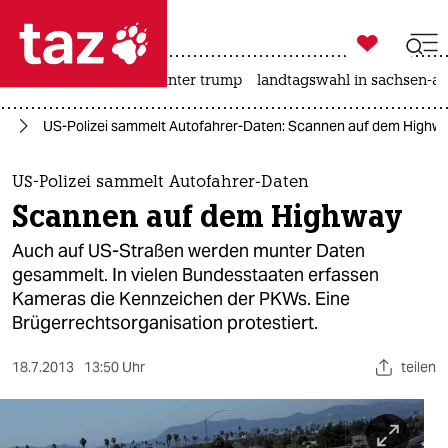

taz zahl ich
nahost-konflikt
usa unter trump
landtagswahl in sachsen-an

taz zahl ich
ka
US-Polizei sammelt Autofahrer-Daten: Scannen auf dem Highw
taz zahl ich
themen
US-Polizei sammelt Autofahrer-Daten
Scannen auf dem Highway
politik
Auch auf US-Straßen werden munter Daten
öko
gesammelt. In vielen Bundesstaaten erfassen
Kameras die Kennzeichen der PKWs. Eine
gesellschaft
Brügerrechtsorganisation protestiert.
kultur
18.7.2013
13:50 Uhr
teilen
sport