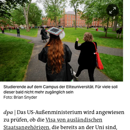
berlin
nord
wahrheit
verlag
verlag
veranstaltungen
shop
fragen & hilfe
Studierende auf dem Campus der Eliteuniversität. Für viele soll
dieser bald nicht mehr zugänglich sein
unterstützen
Foto: Brian Snyder
abo
dpa
| Das US-Außenministerium wird angewiesen
zu prüfen, ob die
Visa von ausländischen
genossenschaft
Staatsangehörigen,
die bereits an der Uni sind,