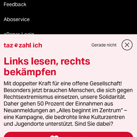
Feedback
Aboservice
ePaper Login
taz
zahl ich
Gerade nicht

Downloads für Abonnierende
Links lesen, rechts
bekämpfen
© 2026 taz Verlags und Vertriebs GmbH
Mit doppelter Kraft für eine offene Gesellschaft!
Alle Rechte vorbehalten. Bei rechtlichen Fragen oder für Genehmigungen
wenden Sie sich bitte an
lizenzen@taz.de
Besonders jetzt brauchen Menschen, die sich gegen
Rechtsextremismus einsetzen, unsere Solidarität.
Daher gehen 50 Prozent der Einnahmen aus
Feedback
Redaktionsstatut
Kommune-Richtlinien
KI-
Neuanmeldungen an „Alles beginnt im Zentrum“ –
eine Kampagne, die bedrohte linke Kulturzentren
Leitlinie
Informant
Datenschutz
Impressum
AGB
und Jugendorte unterstützt. Sind Sie dabei?
Seitenwende
Einwilligungen widerrufen (Ads)