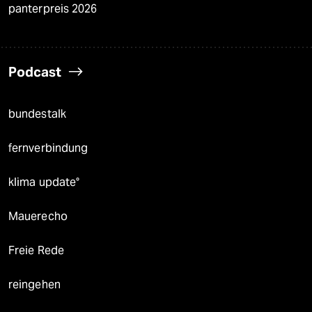
panterpreis 2026
Podcast
bundestalk
fernverbindung
klima update°
Mauerecho
Freie Rede
reingehen