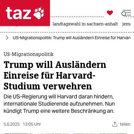

taz zahl ich
niedrigwasser
rente
landtagswahl in sachsen-anhalt
jeme

taz zahl ich
mp
US-Migrationspolitik: Trump will Ausländern Einreise für Harvar
taz zahl ich
themen
US-Migrationspolitik
Trump will Ausländern
politik
Einreise für Harvard-
öko
Studium verwehren
gesellschaft
Die US-Regierung will Harvard daran hindern,
internationale Studierende aufzunehmen. Nun
kultur
kündigt Trump eine weitere Beschränkung an.​
sport
5.6.2025
13:05 Uhr
teilen