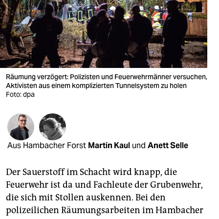
berlin
nord
wahrheit
verlag
Räumung verzögert: Polizisten und Feuerwehrmänner versuchen,
Aktivisten aus einem komplizierten Tunnelsystem zu holen
verlag
Foto: dpa
veranstaltungen
shop
fragen & hilfe
Aus Hambacher Forst
Martin Kaul
und
Anett Selle
unterstützen
Der Sauerstoff im Schacht wird knapp, die
abo
Feuerwehr ist da und Fachleute der Grubenwehr,
die sich mit Stollen auskennen. Bei den
genossenschaft
polizeilichen Räumungsarbeiten im Hambacher