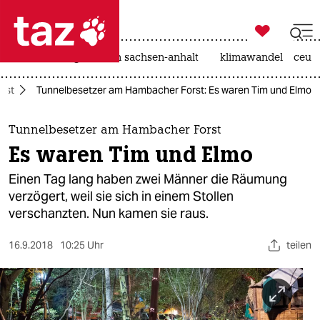

taz zahl ich
hitze
landtagswahl in sachsen-anhalt
klimawandel
ceut

taz zahl ich
rst
Tunnelbesetzer am Hambacher Forst: Es waren Tim und Elmo
taz zahl ich
themen
Tunnelbesetzer am Hambacher Forst
Es waren Tim und Elmo
politik
Einen Tag lang haben zwei Männer die Räumung
öko
verzögert, weil sie sich in einem Stollen
verschanzten. Nun kamen sie raus.
gesellschaft
16.9.2018
10:25 Uhr
teilen
kultur
sport