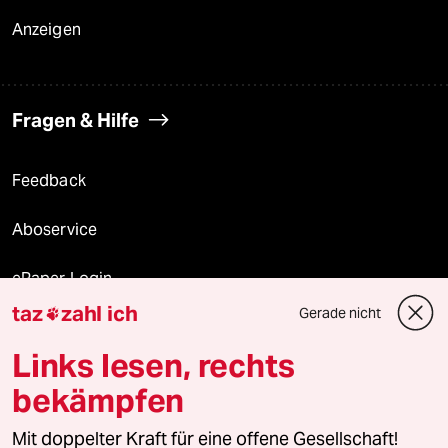
Anzeigen
Fragen & Hilfe
Feedback
Aboservice
ePaper Login
taz
zahl ich
Gerade nicht

Downloads für Abonnierende
Links lesen, rechts
bekämpfen
© 2026 taz Verlags und Vertriebs GmbH
Alle Rechte vorbehalten. Bei rechtlichen Fragen oder für Genehmigungen
Mit doppelter Kraft für eine offene Gesellschaft!