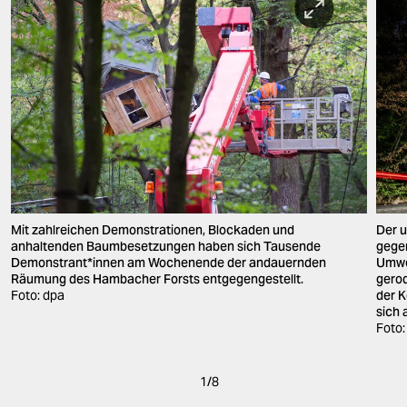
Mit zahlreichen Demonstrationen, Blockaden und
Der 
anhaltenden Baumbesetzungen haben sich Tausende
gege
Demonstrant*innen am Wochenende der andauernden
Umwel
Räumung des Hambacher Forsts entgegengestellt.
gerod
Foto: dpa
der K
sich 
Foto:
1
/
8