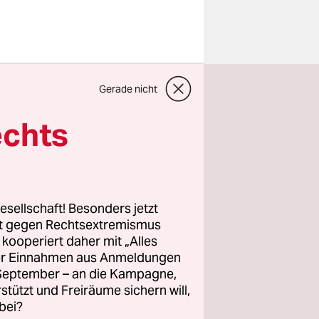
chuss eines
Gerade nicht
or einigen
rde es
echts
elassen.
Bagdad zu
esellschaft! Besonders jetzt
pen im
rt gegen Rechtsextremismus
z kooperiert daher mit „Alles
den
ller Einnahmen aus Anmeldungen
Mossul
. September – an die Kampagne,
h
rstützt und Freiräume sichern will,
bei?
h frische