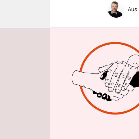
epaper login
Aus 
Der Druck 
russischen
Tagen hatt
gegenüber 
Allmählich
Ende letzt
ihrer Über
Nordirak, 
„Islamisch
trainieren
türkischen