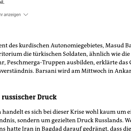
il.
r anzeigen
 Bundesregierung werde die militärische Hilfe für die kurdis
chmerga im Nordirak auch weiter über die Regierung in
gdad abwickeln, sagte Steinmeier nach einem Treffen mit d
sidenten der Kurden im Nordirak, Massud Barsani. Das
ent des kurdischen Autonomiegebietes, Masud Ba
hältnis zwischen den Kurden und der Führung in Bagdad soll
ritorium die türkischen Soldaten, ähnlich wie die
ht unnötig verkompliziert werden.
, Peschmerga-Truppen ausbilden, erklärte das 
setze darauf, dass die Verteilung der Öleinnahmen
verständnis. Barsani wird am Mittwoch in Ankar
vernehmlich geregelt werde, sagte Steinmeier. Dies sei der 
 Problems. „Ansonsten bin ich kein Freund von neuen
nzziehungen im Mittleren Osten“, fügte er mit Blick auf eine
paltung der Kurdengebiete hinzu. Dies würde zur Lösung ni
r russischer Druck
l beitragen. (
rtr
)
h handelt es sich bei dieser Krise wohl kaum um e
ndnis, sondern um gezielten Druck Russlands. W
ns hatte Iran in Bagdad darauf gedrängt, dass di