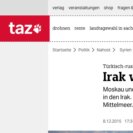
hautnavigation anspringen
hauptinhalt anspringen
footer anspringen
verlag
veranstaltungen
shop
fragen &
drohnen
rente
landtagswahl in sach

taz zahl ich
taz zahl ich
Startseite
Politik
Nahost
Syrien
themen
politik
Türkisch-rus
Irak
öko
Moskau und
gesellschaft
in den Irak
Mittelmeer.
kultur
sport
8.12.2015
17:3