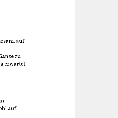
chen
em
rsani, auf
e
Ganze zu
a erwartet.
Kern
cht
in
ohl auf
e