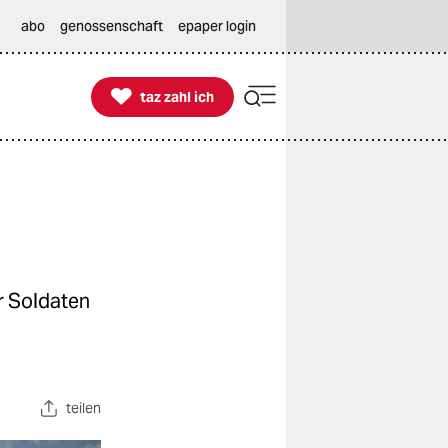
abo
genossenschaft
epaper login

taz zahl ich
taz zahl ich
r Soldaten
teilen