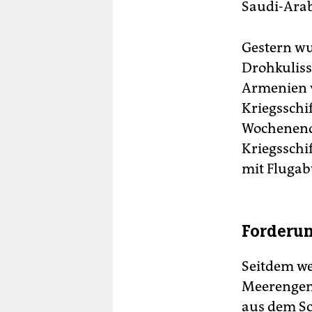
Saudi-Arab
Gestern wu
Drohkuliss
Armenien v
Kriegsschif
Wochenende
Kriegsschi
mit Flugab
Forderun
Seitdem we
Meerengen 
aus dem Sc