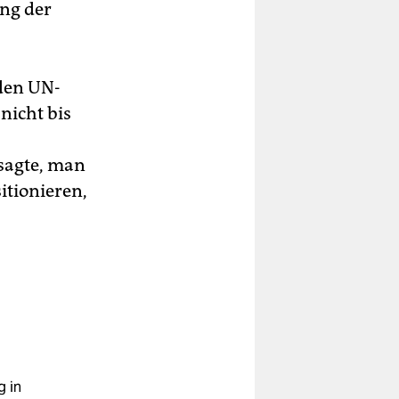
ung der
 den UN-
nicht bis
sagte, man
itionieren,
g in