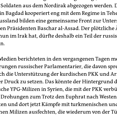
 Soldaten aus dem Nordirak abgezogen werden. 
in Bagdad kooperiert eng mit dem Regime in Te
ussland bilden eine gemeinsame Front zur Unte
hen Präsidenten Baschar al-Assad. Der plötzliche 
nun im Irak hat, dürfte deshalb ein Teil der russi
in.
Medien berichteten in den vergangenen Tagen m
ungen russischer Parlamentarier, die davon spre
ch die Unterstützung der kurdischen PKK und A
er Druck zu setzen. Das könnte der Hintergrund d
sche YPG-Milizen in Syrien, die mit der PKK verbü
 Drohungen zum Trotz den Euphrat nach Westen
ten und dort jetzt Kämpfe mit turkmenischen un
chen Milizen ausfechten, die wiederum von der Tü