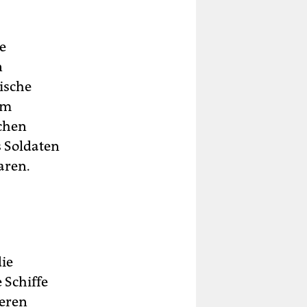
e
n
ische
am
schen
 Soldaten
aren.
die
 Schiffe
ieren