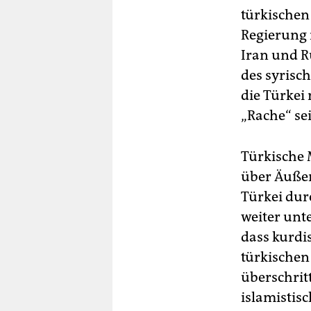
türkischen
Regierung 
Iran und R
des syrisc
die Türkei 
„Rache“ se
Türkische 
über Äußer
Türkei dur
weiter unt
dass kurdi
türkischen
überschrit
islamistis