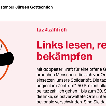
Istanbul
Jürgen Gottschlich
Russlands auf die Türkei aus Ärger über den Abs
taz
zahl ich

 Kampfbombers nimmt immer mehr zu. Bereits v
e Präsident Wladimir Putin gedroht, sein Land we
Links lesen, r
der Türkei nicht bei ökonomischen Sanktionen b
bekämpfen
 wird deutlicher, wie dies aussehen könnte.
er Woche wurde die Türkei von der Regierung in 
Mit doppelter Kraft für eine offene G
raschung ultimativ aufgefordert, türkische Trup
brauchen Menschen, die sich vor O
einsetzen, unsere Solidarität. Die ta
die dort kurdische Perschmerga-Kämpfer gegen 
beginnt im Zentrum“. 50 Prozent a
en Staat“ (IS) für eine Rückeroberung der Stadt 
bei taz zahl ich gehen – bis zum 30
, sofort aus dem Irak abzuziehen. Anlass war nac
die linke, selbstverwaltete Orte unte
bevor sie verschwinden. Sind Sie da
 Angaben eine Truppenrotation, bei der alte durc