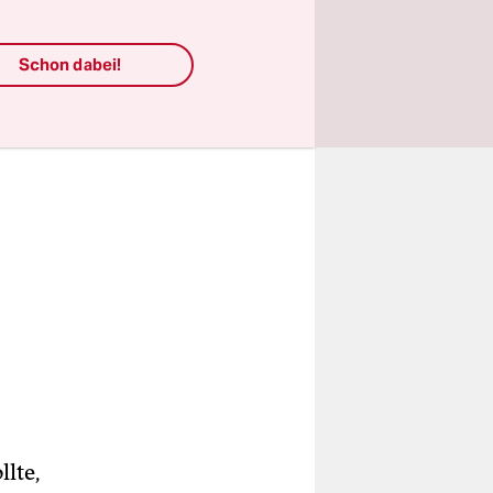
 sollten.
Schon dabei!
lte,