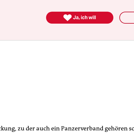
ersetzt und dabei zahlenmäßig aufgestockt werden

Ja, ich will
ckung, zu der auch ein Panzerverband gehören sol