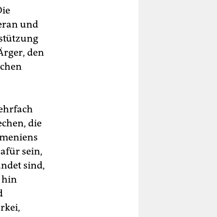
Die
heran und
rstützung
Ärger, den
schen
ehrfach
chen, die
rmeniens
afür sein,
ndet sind,
 hin
d
rkei,