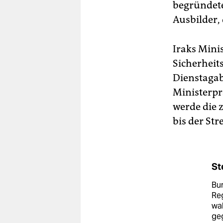
begründete
Ausbilder,
Iraks Mini
Sicherheit
Dienstagab
Ministerpr
werde die 
bis der Str
St
Bun
Reg
wah
geg