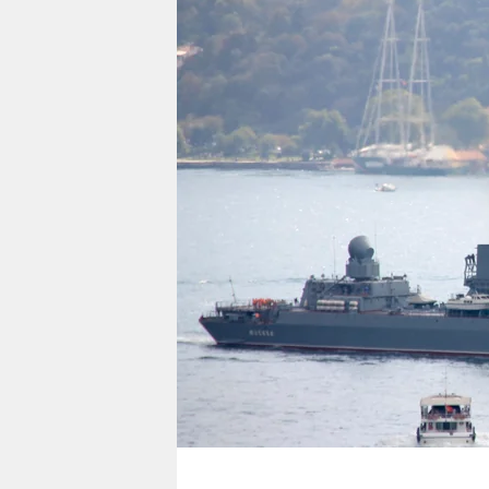
berlin
nord
wahrheit
verlag
verlag
veranstaltungen
shop
fragen & hilfe
unterstützen
abo
genossenschaft