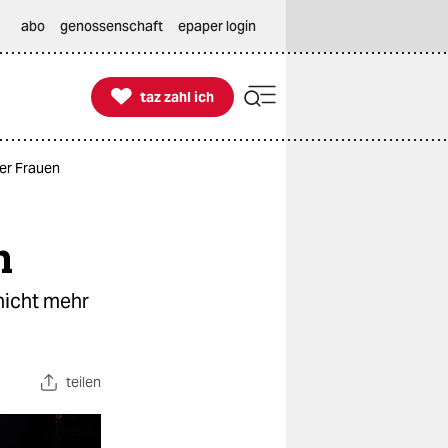
abo
genossenschaft
epaper login

taz zahl ich
taz zahl ich
der Frauen
n
nicht mehr
teilen