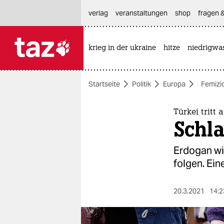
hautnavigation anspringen
hauptinhalt anspringen
footer anspringen
verlag
veranstaltungen
shop
fragen &
krieg in der ukraine
hitze
niedrigwa

taz zahl ich
taz zahl ich
Startseite
Politik
Europa
Femizi
themen
politik
Türkei tritt
Schla
öko
Erdogan wi
gesellschaft
folgen. Ei
kultur
20.3.2021
14:2
sport