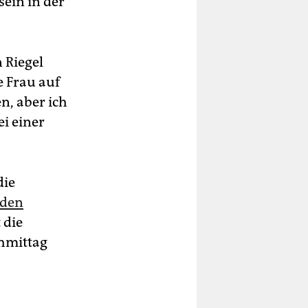
ein in der
 Riegel
e Frau auf
n, aber ich
ei einer
die
iden
 die
hmittag