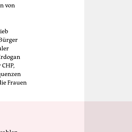
en von
rieb
„Bürger
uler
Erdogan
r CHP,
equenzen
die Frauen