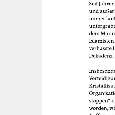
Seit Jahre
und außerh
immer laut
untergrabe
dem Manne
Islamisten
verhasste 
Dekadenz.
Insbesonde
Verteidigu
Kristallis
Organisati
stoppen“, d
worden, wa