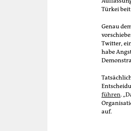
Auffassung
Türkei bei
Genau dem 
vorschieben
Twitter, ei
habe Angst,
Demonstra
Tatsächlic
Entscheidu
führen
. „D
Organisati
auf.