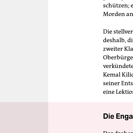
schützen; 
Morden an
Die stellv
deshalb, d
zweiter Kl
Oberbürge
verkündete
Kemal Kili
seiner Ent
eine Lektio
Die Enga