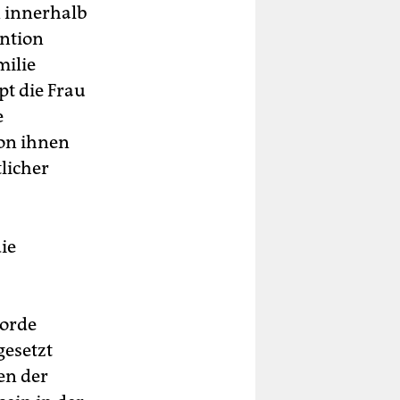
n innerhalb
ention
milie
t die Frau
e
von ihnen
licher
ie
morde
gesetzt
en der