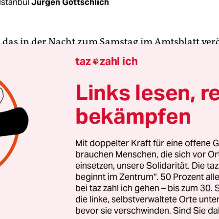
Istanbul
Jürgen Gottschlich
, das in der Nacht zum Samstag im Amtsblatt verö
 Präsident Recep Tayyip Erdoğan den Austritt der
taz
zahl ich

ul-Konvention zum Schutz von Frauen und der
ung zur Gleichberechtigung verkündet.
Links lesen, r
bekämpfen
ul-Konvention war 2011 vom Europarat erarbeitet
ress in der türkischen Metropole verabschiedet
 der Konvention sind Schritte zum Schutz von F
Mit doppelter Kraft für eine offene G
brauchen Menschen, die sich vor O
 der Straße und zu Hause.
einsetzen, unsere Solidarität. Die ta
beginnt im Zentrum“. 50 Prozent a
bei taz zahl ich gehen – bis zum 30
die linke, selbstverwaltete Orte unte
bevor sie verschwinden. Sind Sie da