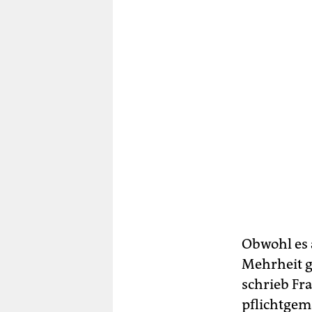
Obwohl es 
Mehrheit g
schrieb F
pflichtgem