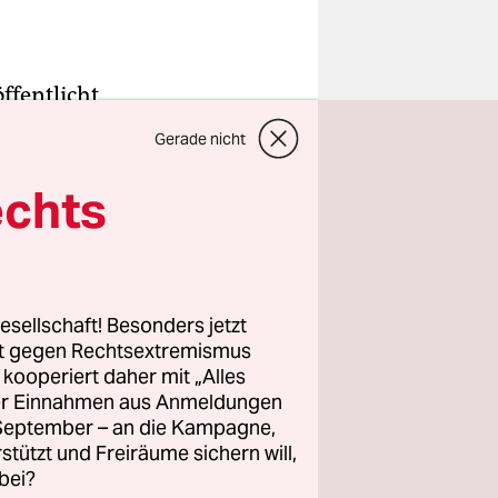
ffentlicht
 Türkei aus
Gerade nicht
echts
 und auf
 worden.
rauen vor
esellschaft! Besonders jetzt
rt gegen Rechtsextremismus
z kooperiert daher mit „Alles
ller Einnahmen aus Anmeldungen
. September – an die Kampagne,
rstützt und Freiräume sichern will,
bei?