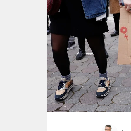
berlin
nord
wahrheit
verlag
verlag
veranstaltungen
shop
fragen & hilfe
unterstützen
abo
genossenschaft