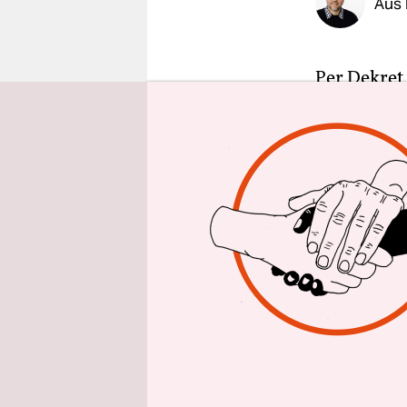
Aus 
epaper login
Per Dekret
wurde, hat
der Istanb
Verpflicht
Die Istanb
einem Kong
Hauptpunkt
Gewalt auf