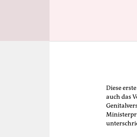
Diese erst
auch das V
Genitalve
Ministerpr
unterschri