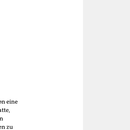
on eine
tte,
en
en zu