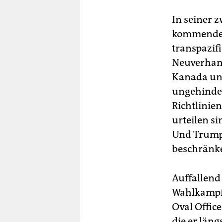
In seiner 
kommende 
transpazif
Neuverhan
Kanada und
ungehinder
Richtlinie
urteilen s
Und Trump 
beschränke
Auffallend
Wahlkampfv
Oval Offic
die er län