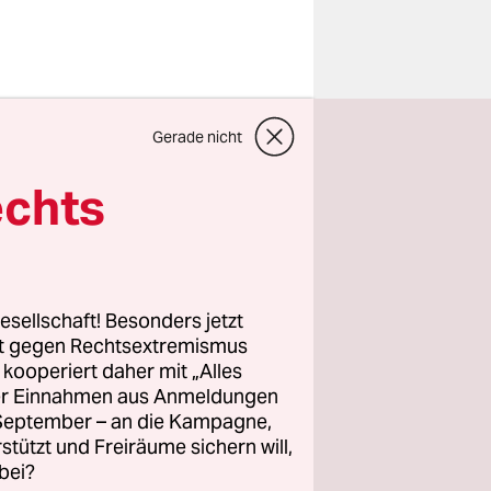
ident der
Gerade nicht
seinem
ns schlug
echts
 zum
roschen
esellschaft! Besonders jetzt
n lud er am
rt gegen Rechtsextremismus
z kooperiert daher mit „Alles
New York
ller Einnahmen aus Anmeldungen
esen. Am
. September – an die Kampagne,
effen mit
rstützt und Freiräume sichern will,
bei?
n auf seine