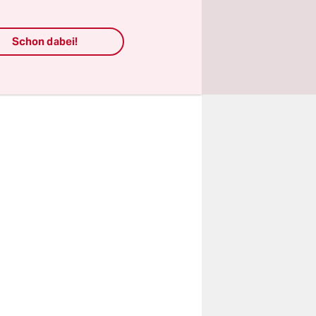
 Später
g
Schon dabei!