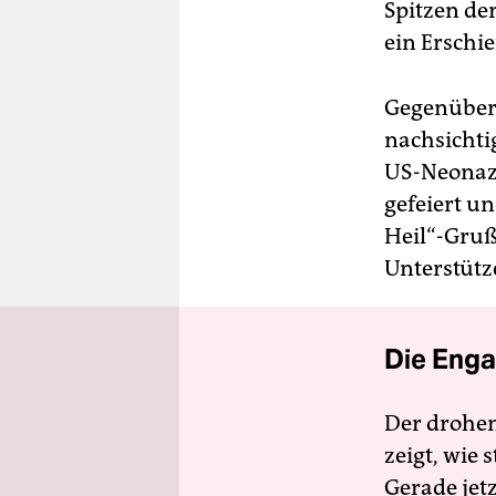
Spitzen der
ein Ersch
Gegenüber
nachsichti
US-Neonazi
gefeiert u
Heil“-Gruß
Unterstütze
Die Enga
Der drohe
zeigt, wie
Gerade jet