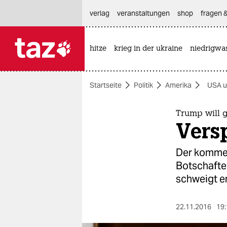
hautnavigation anspringen
hauptinhalt anspringen
footer anspringen
verlag
veranstaltungen
shop
fragen &
hitze
krieg in der ukraine
niedrigwa

taz zahl ich
taz zahl ich
Startseite
Politik
Amerika
USA u
themen
politik
Trump will g
Vers
öko
Der kommen
gesellschaft
Botschafte
schweigt er
kultur
sport
22.11.2016
19: