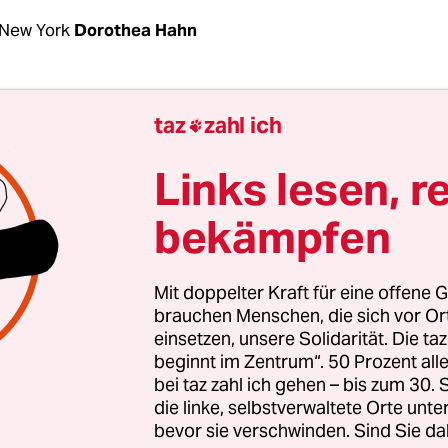
New York
Dorothea Hahn
 Wochen nach seiner Wahl hat der angehende Präs
taz
zahl ich

 Landsleuten per YouTube mitgeteilt, was er bei 
t im Weißen Haus tun will. An die Adresse Londo
Links lesen, r
et vor, den radikalen Nationalisten Nigel Farrage
bekämpfen
 Botschafter in Washington zu machen.
, auf die er schon in seinem Wahlkampf einged
Mit doppelter Kraft für eine offene G
 er immer noch keine Pressekonferenz. Stattdesse
brauchen Menschen, die sich vor O
einsetzen, unsere Solidarität. Die ta
 Chefs der großen TV-Sender in seinen Turm in 
beginnt im Zentrum“. 50 Prozent a
nen hinter verschlossenen Türen die Leviten zu l
bei taz zahl ich gehen – bis zum 30
rgen um 6 sagte er – ebenfalls per Tweet – ein Tr
die linke, selbstverwaltete Orte unte
bevor sie verschwinden. Sind Sie da
rk Times
ab und erklärte, er wolle sich stattdesse