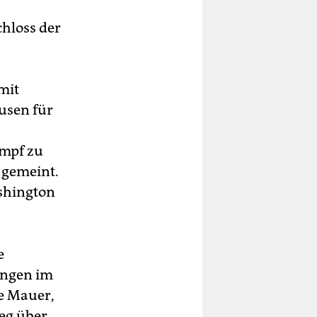
hloss der
mit
eusen für
ampf zu
 gemeint.
ashington
e
ungen im
ie Mauer,
ieg über