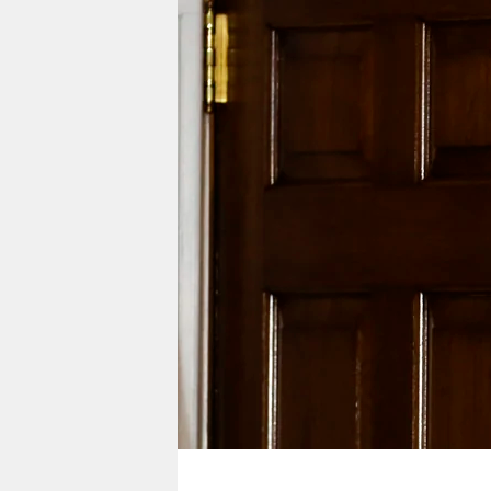
berlin
nord
wahrheit
verlag
verlag
veranstaltungen
shop
fragen & hilfe
unterstützen
abo
genossenschaft