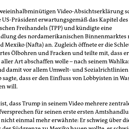
zweieinhalbminütigen Video-Absichtserklärung sc
US-Präsident erwartungsgemäß das Kapitel des
ischen Freihandels (TPP) und kündigte eine
dlung des nordamerikanischen Binnenmarktes 
 Mexiko (Nafta) an. Zugleich öffnete er die Schl
tes Ölbohren und Fracken und teilte mit, dass er
n aller Art abschaffen wolle – nach seinem Wahlk
ind damit vor allem Umwelt- und Sozialrichtlinien
sagte, dass er den Einfluss von Lobbyisten in W
n will.
 ist, dass Trump in seinem Video mehrere zentral
ersprechen für seinen erste ersten Amtshandl
e nicht einmal mehr erwähnte: Er schwieg über d
gs der Südgrenze zu Mexiko bauen wollte, er schw