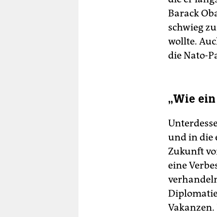
Barack Oba
schwieg zu
wollte. Au
die Nato-P
„Wie ei
Unterdesse
und in die
Zukunft vo
eine Verbe
verhandeln
Diplomatie
Vakanzen.