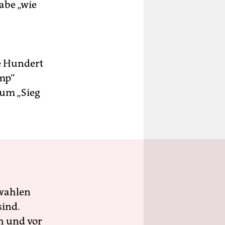
abe „wie
e Hundert
ump“
zum „Sieg
wahlen
sind.
h und vor