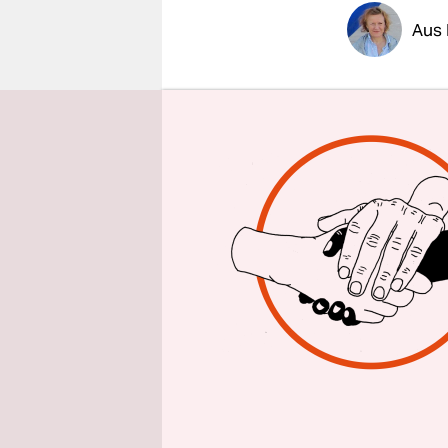
epaper login
Aus 
taz | Zwei
USA seinen
Amtsantrit
er per Twe
britischen
Den Medien
hatte, gab
Montag die
ein, um ih
Dienstagmo
der
New Yo