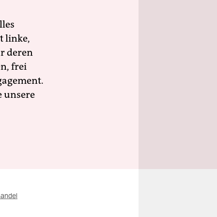
lles
 linke,
ür deren
n, frei
ngagement.
e unsere
handel