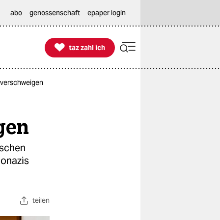
abo
genossenschaft
epaper login

taz zahl ich
taz zahl ich
d verschweigen
gen
ischen
eonazis
teilen