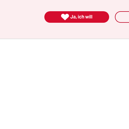
für die nächsten acht Jahre“ (sic!) konzentrieren.
r werde nun doch an einem Treffen mit der Zeitun

Ja, ich will
n.