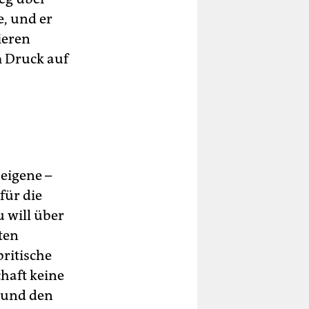
, und er
ieren
m Druck auf
eigene –
für die
 will über
ten
ritische
haft keine
 und den