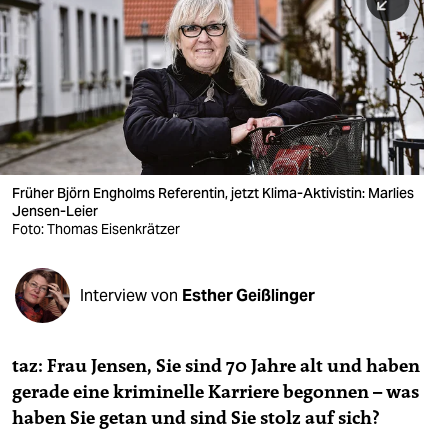
berlin
nord
wahrheit
verlag
verlag
Früher Björn Engholms Referentin, jetzt Klima-Aktivistin: Marlies
Jensen-Leier
veranstaltungen
Foto: Thomas Eisenkrätzer
shop
fragen & hilfe
Interview von
Esther Geißlinger
unterstützen
taz: Frau Jensen, Sie sind 70 Jahre alt und haben
abo
gerade eine kriminelle Karriere begonnen – was
genossenschaft
haben Sie getan und sind Sie stolz auf sich?