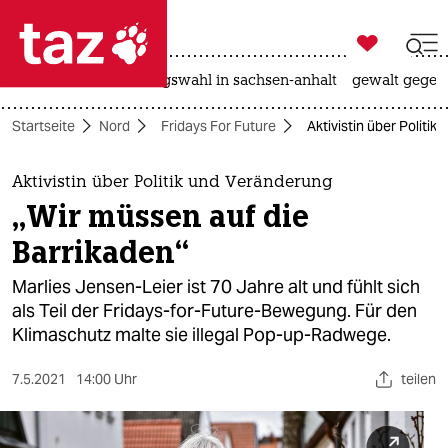

taz zahl ich
hitze
surfen
landtagswahl in sachsen-anhalt
gewalt gegen

taz zahl ich
Startseite
Nord
Fridays For Future
Aktivistin über Politi
taz zahl ich
themen
Aktivistin über Politik und Veränderung
„Wir müssen auf die
politik
Barrikaden“
öko
Marlies Jensen-Leier ist 70 Jahre alt und fühlt sich
als Teil der Fridays-for-Future-Bewegung. Für den
gesellschaft
Klimaschutz malte sie illegal Pop-up-Radwege.
kultur
7.5.2021
14:00 Uhr
teilen
sport