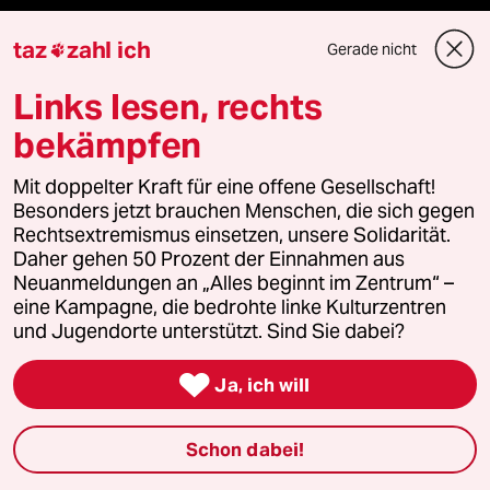
taz
zahl ich
Gerade nicht

Themen
Links lesen, rechts
bekämpfen
Hitze
Mit doppelter Kraft für eine offene Gesellschaft!
Surfen
Besonders jetzt brauchen Menschen, die sich gegen
Rechtsextremismus einsetzen, unsere Solidarität.
Landtagswahl in Sachsen-Anhalt
Daher gehen 50 Prozent der Einnahmen aus
Neuanmeldungen an „Alles beginnt im Zentrum“ –
eine Kampagne, die bedrohte linke Kulturzentren
Gewalt gegen Frauen
und Jugendorte unterstützt. Sind Sie dabei?
Nahost-Konflikt

Ja, ich will
Schon dabei!
Verlag