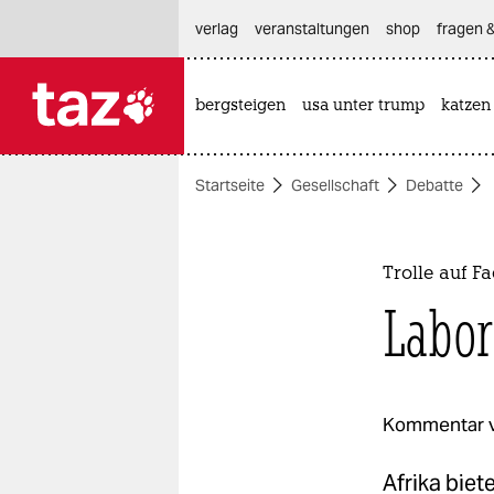
hautnavigation anspringen
hauptinhalt anspringen
footer anspringen
verlag
veranstaltungen
shop
fragen &
bergsteigen
usa unter trump
katzen

taz zahl ich
taz zahl ich
Startseite
Gesellschaft
Debatte
themen
politik
Trolle auf F
öko
Labor
gesellschaft
kultur
Kommentar 
sport
Afrika biet