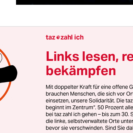
p 350.000 sudanesische Facebook-Nutzer werden
taz
zahl ich

ember gewundert haben: Die Nachrichtenseite
R
 über Nacht gesperrt worden. Dahinter steckte ni
Links lesen, r
ierung, sondern Facebook. Ein am Vortag erschie
bekämpfen
 Universität Stanford hatte die Seite bis nach Mo
rchen und Putin-Vertrauten
Jewgeni Prigoschin
folgt, dem die USA Desinformationskampagnen u
Mit doppelter Kraft für eine offene G
brauchen Menschen, die sich vor O
von Troll-Farmen während der Trump-Wahl anlas
einsetzen, unsere Solidarität. Die ta
beginnt im Zentrum“. 50 Prozent a
 Africa
hatte er prorussische Inhalte ausspielen 
bei taz zahl ich gehen – bis zum 30
r den russlandfreundlichen Diktator Omar al-B
die linke, selbstverwaltete Orte unte
bevor sie verschwinden. Sind Sie da
aut der Stanford-Studie hatte die Söldnertruppe