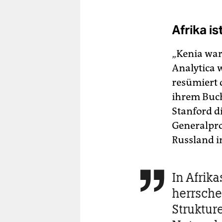
Afrika i
„Kenia war
Analytica 
resümiert 
ihrem Buch 
Stanford d
Generalpro
Russland i
In Afrik

herrsche
Struktur