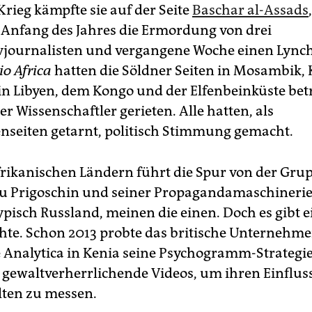
Krieg kämpfte sie auf der Seite
Baschar al-Assads
 Anfang des Jahres die Ermordung von drei
ivjournalisten und vergangene Woche einen Lync
o Africa
hatten die Söldner Seiten in Mosambik,
in Libyen, dem Kongo und der Elfenbeinküste betr
der Wissenschaftler gerieten. Alle hatten, als
nseiten getarnt, politisch Stimmung gemacht.
frikanischen Ländern führt die Spur von der Gru
u Prigoschin und seiner Propagandamaschinerie
pisch Russland, meinen die einen. Doch es gibt e
hte. Schon 2013 probte das britische Unternehm
Analytica in Kenia seine Psychogramm-Strategi
e gewaltverherrlichende Videos, um ihren Einflus
ten zu messen.