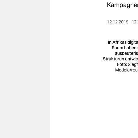
berlin
Kampagnen 
nord
12.12.2019
12:
wahrheit
verlag
In Afrikas digit
Raum haben 
ausbeuteri
verlag
Strukturen entwic
Foto: Siegf
veranstaltungen
Modola/reu
shop
fragen & hilfe
unterstützen
abo
genossenschaft