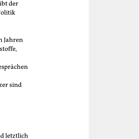
ibt der
olitik
n Jahren
toffe,
Gesprächen
zer sind
 letztlich