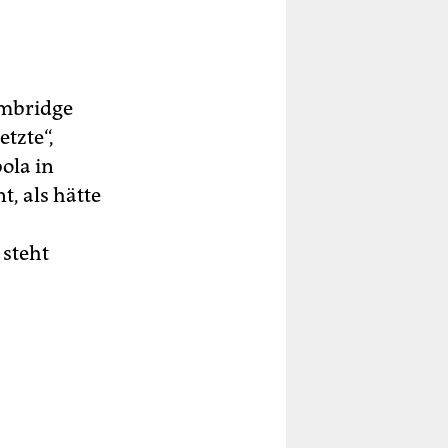
ambridge
tzte“,
ola in
t, als hätte
 steht