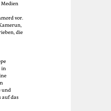
, Medien
hmord vor.
 Kamerun,
ieben, die
ppe
 in
ine
en
e und
s auf das