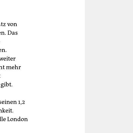
atz von
en. Das
e
en.
weiter
cht mehr
t
gibt.
einen 1,2
keit.
elle London