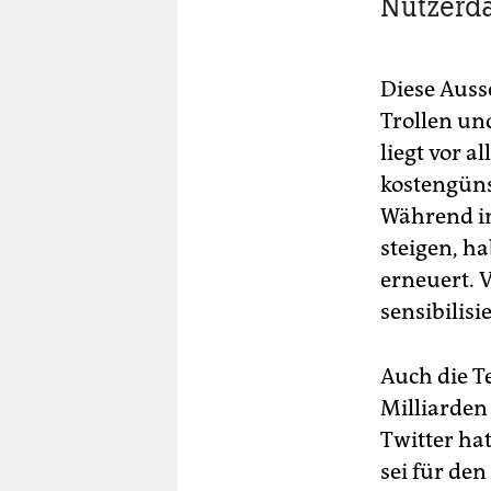
Nutzerda
Diese Auss
Trollen un
liegt vor 
kostengüns
Während i
steigen, ha
erneuert. 
sensibilisi
Auch die T
Milliarden
Twitter hat
sei für den