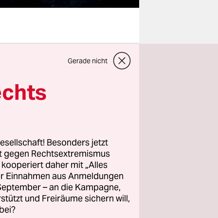
 sich am 1.
Gerade nicht
adio Africa
cht die
echts
nener
skau zu
nd das
esellschaft! Besonders jetzt
rt gegen Rechtsextremismus
ten.
z kooperiert daher mit „Alles
ller Einnahmen aus Anmeldungen
lassen und
. September – an die Kampagne,
ashir
rstützt und Freiräume sichern will,
bei?
 „Wagner“