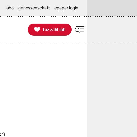
abo
genossenschaft
epaper login

taz zahl ich
taz zahl ich
on