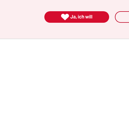
 erstellt und in Prigoschins Auftrag überwacht. D
st nicht nur für Informationskampagnen berücht

Ja, ich will