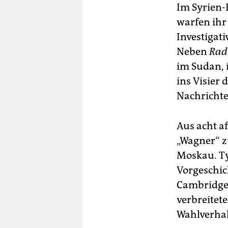
Im Syrien-
warfen ihr
Investigat
Neben
Radi
im Sudan, 
ins Visier 
Nachrichte
Aus acht a
„Wagner“ z
Moskau. Ty
Vorgeschic
Cambridge 
verbreitet
Wahlverhal