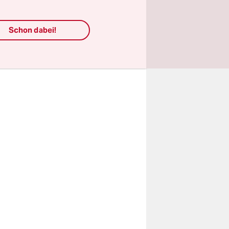
ie Gruppe
igt.
Schon dabei!