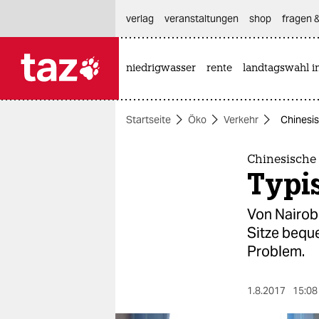
hautnavigation anspringen
hauptinhalt anspringen
footer anspringen
verlag
veranstaltungen
shop
fragen &
niedrigwasser
rente
landtagswahl i

taz zahl ich
taz zahl ich
Startseite
Öko
Verkehr
Chinesis
themen
politik
Chinesische 
Typi
öko
Von Nairob
gesellschaft
Sitze beque
Problem.
kultur
sport
1.8.2017
15:08