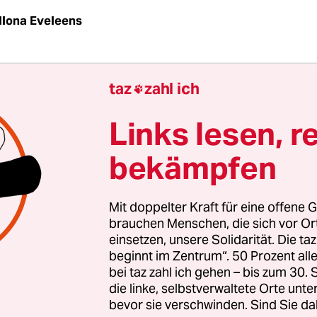
Ilona Eveleens
 eine neue Schnellzuglinie: von Kenias Hauptstadt
taz
zahl ich

tadt Mombasa, Ostafrikas wichtigste Handelsrout
on einem chinesischen Konsortium für fast 4 Milli
Links lesen, r
gebaut, verläuft neben den alten Gleisen, die in de
bekämpfen
Kolonialzeit verlegt wurden. Der alte Zug wurde i
press“ genannt, weil der Bau dieser Strecke so ver
 neuen Zug nennen viele jetzt schon „Lunatic Expre
Mit doppelter Kraft für eine offene G
ntin Ilona Eveleens stieg ein.
brauchen Menschen, die sich vor O
einsetzen, unsere Solidarität. Die ta
beginnt im Zentrum“. 50 Prozent a
 Donnerstag,
7.15 Uhr
bei taz zahl ich gehen – bis zum 30
die linke, selbstverwaltete Orte unte
bevor sie verschwinden. Sind Sie da