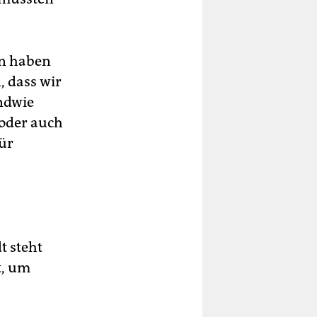
en haben
, dass wir
endwie
 oder auch
ür
t steht
t, um