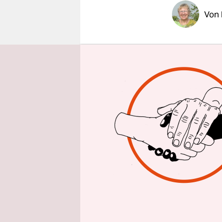
epaper login
Von
Afrika hat
die Hafens
Strecke, v
auf Kredit 
britischen 
„Lunatic Ex
schien. Den
Korresponde
Syokimau,