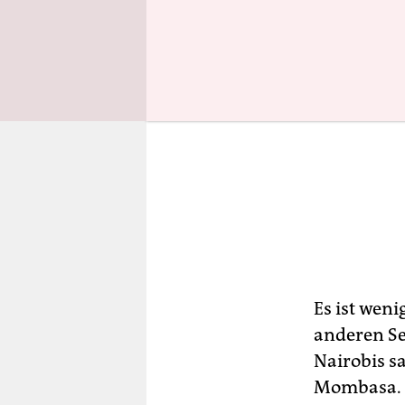
Es ist weni
anderen Se
Nairobis s
Mombasa. K