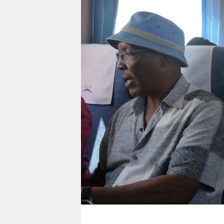
berlin
nord
wahrheit
verlag
verlag
veranstaltungen
shop
fragen & hilfe
unterstützen
abo
genossenschaft