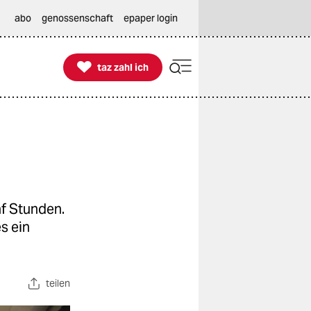
abo
genossenschaft
epaper login

taz zahl ich
taz zahl ich
f Stunden.
s ein
teilen