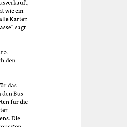
usverkauft,
ht wie ein
alle Karten
asse“, sagt
uro.
ch den
für das
n den Bus
rten für die
ter
ens. Die
 mussten