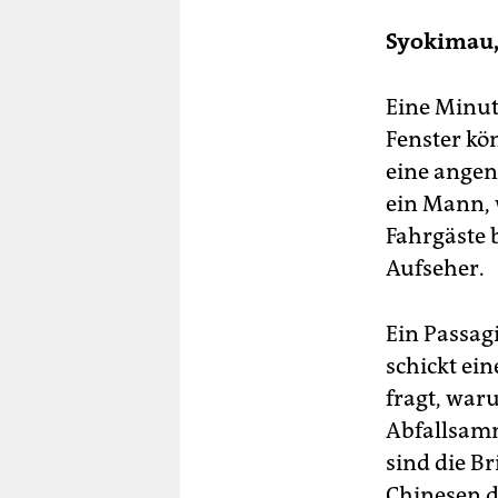
Syokimau,
Eine Minut
Fenster kö
eine angen
ein Mann, 
Fahrgäste 
Aufseher.
Ein Passag
schickt ein
fragt, waru
Abfallsamme
sind die Br
Chinesen d