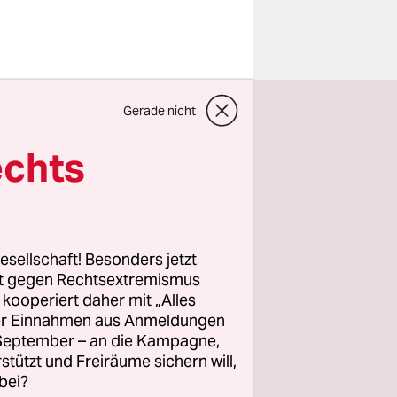
 Nairobi in
Gerade nicht
e. Die
arden Euro
echts
r
n Kenia
rückt
ss 2“. taz-
esellschaft! Besonders jetzt
rt gegen Rechtsextremismus
z kooperiert daher mit „Alles
ller Einnahmen aus Anmeldungen
. September – an die Kampagne,
rstützt und Freiräume sichern will,
bei?