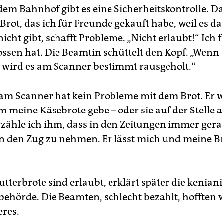
dem Bahnhof gibt es eine Sicherheitskontrolle. Da
rot, das ich für Freunde gekauft habe, weil es da
ht gibt, schafft Probleme. „Nicht erlaubt!“ Ich f
ssen hat. Die Beamtin schüttelt den Kopf. „Wenn s
, wird es am Scanner bestimmt rausgeholt.“
m Scanner hat kein Probleme mit dem Brot. Er wi
m meine ­Käsebrote gebe – oder sie auf der Stelle 
rzähle ich ihm, dass in den Zeitungen immer gera
in den Zug zu nehmen. Er lässt mich und meine Br
tterbrote sind erlaubt, erklärt später die kenian
ehörde. Die Beamten, schlecht bezahlt, hofften 
eres.