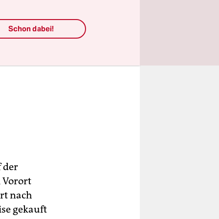
Schon dabei!
f der
 Vorort
rt nach
se gekauft