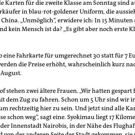
le Karten für die zweite Klasse am Sonntag sind a
rkäufer in blau-rot-goldener Uniform, die aussie
 China. „Unmöglich“, erwidere ich: In 15 Minuten 
nd kein Mensch ist da? „Es gibt aber noch erste Kl
o eine Fahrkarte für umgerechnet 30 statt für 7 E
erden die Preise erhöht, wahrscheinlich kurz na
 August.
 stehen zwei ältere Frauen. „Wir hatten gespart 
mit dem Zug zu fahren. Schon um 5 Uhr sind wir i
um rechtzeitig hier zu sein. Und jetzt sind alle Ka
se schon weg“, sagt eine. Syokimau liegt 17 Kilome
der Innenstadt Nairobis, in der Nähe des Flughaf
d von der anderen Seite der Stadt gekommen, sie