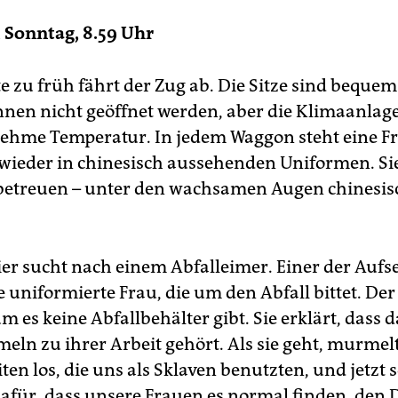
 Sonntag, 8.59 Uhr
e zu früh fährt der Zug ab. Die Sitze sind bequem
nnen nicht geöffnet werden, aber die Klimaanlag
ehme Temperatur. In jedem Waggon steht eine F
wieder in chinesisch aussehenden Uniformen. Sie
betreuen – unter den wachsamen Augen chinesis
ier sucht nach einem Abfalleimer. Einer der ­Aufs
e uniformierte Frau, die um den Abfall bittet. D
m es keine Abfallbehälter gibt. Sie erklärt, dass d
ln zu ihrer Arbeit gehört. Als sie geht, murmelt 
iten los, die uns als ­Sklaven benutzten, und jetzt 
afür, dass unsere Frauen es normal finden, den 