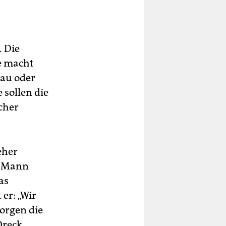
. Die
e macht
rau oder
 sollen die
cher
eher
er Mann
as
er: „Wir
sorgen die
Dreck