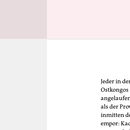
Jeder in d
Ostkongos 
angelaufen
als der Pr
inmitten de
empor: Kad