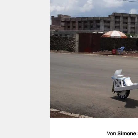
berlin
nord
wahrheit
verlag
verlag
veranstaltungen
shop
fragen & hilfe
unterstützen
abo
genossenschaft
Von
Simone 