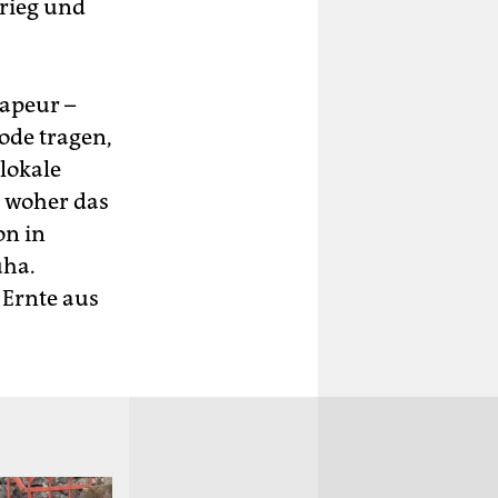
Krieg und
apeur –
ode tragen,
lokale
, woher das
on in
uha.
 Ernte aus