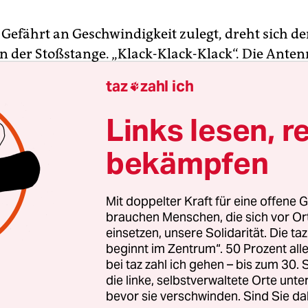
 Gefährt an Geschwindigkeit zulegt, dreht sich d
n der Stoßstange. „Klack-Klack-Klack“. Die Antenn
nd. Alexi Bizimungu Kaduha lacht: das Klappern
taz
zahl ich

 der Fahrtwind im Gesicht, die begeisterten Gesic
– der 32-Jährige genießt es jeden Morgen, auf se
Links lesen, r
 Tretroller quer durch Goma zur Arbeit zu fahre
bekämpfen
en Anzug, die Krawatte ordentlich gebunden ste
de auf dem Trittbrett, eine Hand an der Lenkstan
Mit doppelter Kraft für eine offene G
n winkt er den Leuten zu.
brauchen Menschen, die sich vor O
einsetzen, unsere Solidarität. Die ta
beginnt im Zentrum“. 50 Prozent a
bei taz zahl ich gehen – bis zum 30
die linke, selbstverwaltete Orte unte
bevor sie verschwinden. Sind Sie da