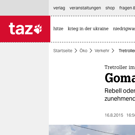
hautnavigation anspringen
hauptinhalt anspringen
footer anspringen
verlag
veranstaltungen
shop
fragen &
hitze
krieg in der ukraine
niedrigwa

taz zahl ich
taz zahl ich
Startseite
Öko
Verkehr
Tretrolle
themen
politik
Tretroller i
Goma 
öko
Rebell ode
gesellschaft
zunehmend 
kultur
16.8.2015
16:5
sport