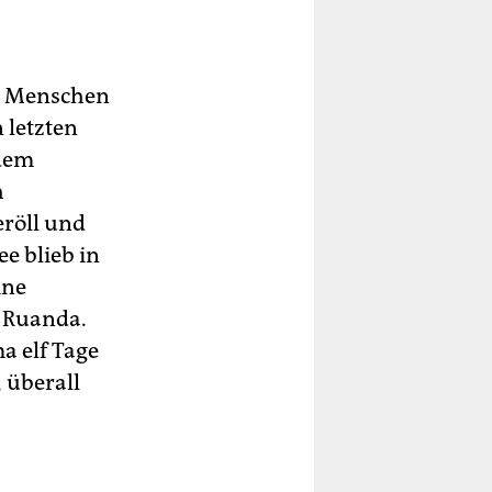
ie Menschen
 letzten
 dem
h
eröll und
e blieb in
ine
u Ruanda.
a elf Tage
 überall