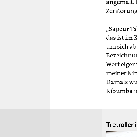
angemalt. 
Zerstörung 
„Sapeur T
das ist im
um sich ab
Bezeichnun
Wort eigen
meiner Kin
Damals wur
Kibumba in
Tretroller