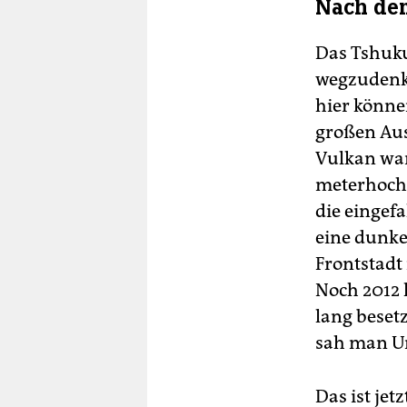
Nach de
Das Tshuku
wegzudenke
hier könne
großen Aus
Vulkan war
meterhoch 
die eingef
eine dunke
Frontstadt
Noch 2012 
lang beset
sah man Un
Das ist jet