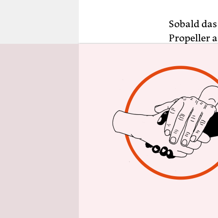
epaper login
Sobald das
Propeller a
im Fahrtwi
Propellers,
Passanten 
übergroßen
Im schwarz
kerzengera
der andere