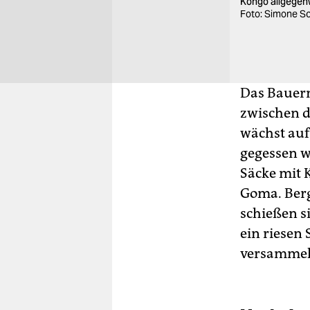
Kongo allgegenw
Foto: Simone S
Das Bauern
zwischen d
wächst auf
gegessen w
Säcke mit 
Goma. Berg
schießen s
ein riesen 
versammel