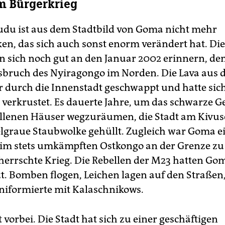
m Bürgerkrieg
du ist aus dem Stadtbild von Goma nicht mehr
n, das sich auch sonst enorm verändert hat. D
n sich noch gut an den Januar 2002 erinnern, den
bruch des Nyiragongo im Norden. Die Lava aus
 durch die Innenstadt geschwappt und hatte sic
verkrustet. Es dauerte Jahre, um das schwarze G
allenen Häuser wegzuräumen, die Stadt am Kivuse
lgraue Staubwolke gehüllt. Zugleich war Goma e
 im stets umkämpften Ostkongo an der Grenze z
herrschte Krieg. Die Rebellen der M23 hatten Gom
zt. Bomben flogen, Leichen lagen auf den Straßen,
iformierte mit Kalaschnikows.
zt vorbei. Die Stadt hat sich zu einer geschäftigen