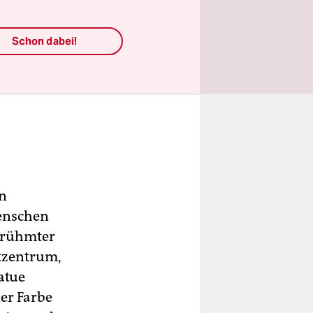
Schon dabei!
in
Menschen
berühmter
dtzentrum,
atue
er Farbe