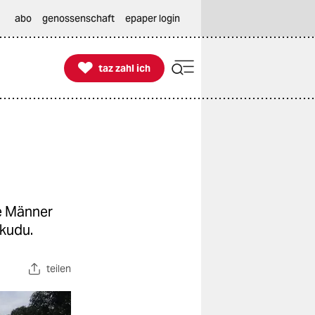
abo
genossenschaft
epaper login

taz zahl ich
taz zahl ich
e Männer
kudu.
teilen