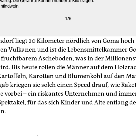
ärtig. Die Gefährte können hunderte Kilo tragen.
chlindwein
1
/
6
dorf liegt 20 Kilometer nördlich von Goma hoch
en Vulkanen und ist die Lebensmittelkammer G
 fruchtbarem Ascheboden, was in der Millionens
ird. Bis heute rollen die Männer auf dem Holzra
Kartoffeln, Karotten und Blumenkohl auf den Ma
ab kriegen sie solch einen Speed drauf, wie Rake
ie vorbei – ein riskantes Unternehmen und imme
Spektakel, für das sich Kinder und Alte entlang d
n.