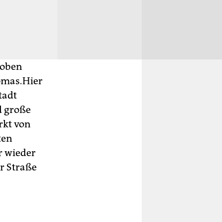
Daniel Mutuga gelten als die Luxusvariante unter
Foto: Simone Schlindwein
 oben
omas.Hier
tadt
d große
rkt von
ten
r wieder
er Straße