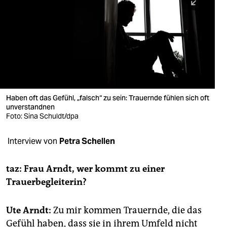
berlin
nord
wahrheit
verlag
verlag
Haben oft das Gefühl, „falsch“ zu sein: Trauernde fühlen sich oft
unverstandnen
veranstaltungen
Foto: Sina Schuldt/dpa
shop
Interview von
Petra Schellen
fragen & hilfe
unterstützen
taz: Frau Arndt, wer kommt zu einer
Trauerbegleiterin?
abo
genossenschaft
Ute Arndt:
Zu mir kommen Trauernde, die das
Gefühl haben, dass sie in ihrem Umfeld nicht