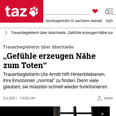

taz zahl ich
niedrigwasser
rente
landtagswahl in sachsen-anhalt
hybri

taz zahl ich
rd
Trauerbegleiterin über Abschiede: „Gefühle erzeugen Nähe zum
taz zahl ich
themen
Trauerbegleiterin über Abschiede
„Gefühle erzeugen Nähe
politik
zum Toten“
öko
Trauerbegleiterin Ute Arndt hilft Hinterbliebenen,
ihre Emotionen „normal“ zu finden. Denn viele
gesellschaft
glauben, sie müssten schnell wieder funktionieren.
kultur
9.5.2021
13:00 Uhr
teilen
sport