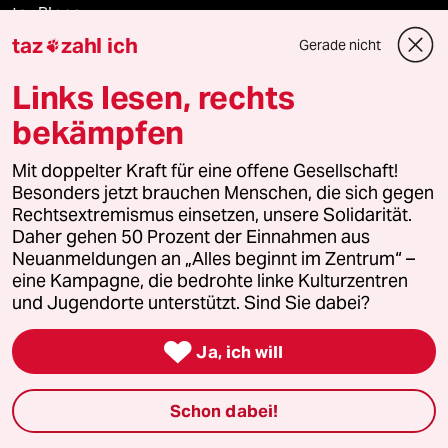
taz Blogs
taz
zahl ich
Gerade nicht

taz FUTURZWEI
Links lesen, rechts
Le Monde diplomatique
bekämpfen
taz Archiv
Mit doppelter Kraft für eine offene Gesellschaft!
Besonders jetzt brauchen Menschen, die sich gegen
Rechtsextremismus einsetzen, unsere Solidarität.
Daher gehen 50 Prozent der Einnahmen aus
Mehr taz Angebote
Neuanmeldungen an „Alles beginnt im Zentrum“ –
eine Kampagne, die bedrohte linke Kulturzentren
und Jugendorte unterstützt. Sind Sie dabei?
Reisen

Ja, ich will
Kantine
Schon dabei!
Shop