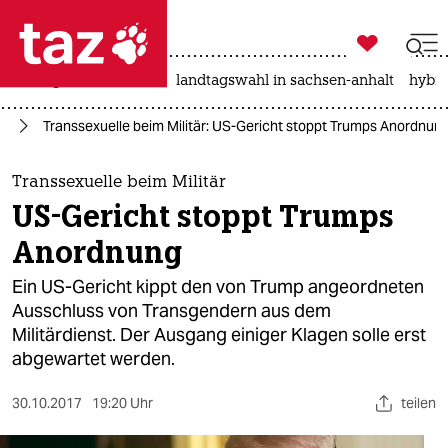

taz zahl ich
niedrigwasser
rente
landtagswahl in sachsen-anhalt
hybri

taz zahl ich
mp
Transsexuelle beim Militär: US-Gericht stoppt Trumps Anordnun
taz zahl ich
themen
Transsexuelle beim Militär
US-Gericht stoppt Trumps
politik
Anordnung
öko
Ein US-Gericht kippt den von Trump angeordneten
Ausschluss von Transgendern aus dem
gesellschaft
Militärdienst. Der Ausgang einiger Klagen solle erst
abgewartet werden.
kultur
sport
30.10.2017
19:20 Uhr
teilen