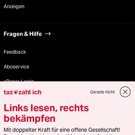
Anzeigen
Fragen & Hilfe
Feedback
Aboservice
ePaper Login
taz
zahl ich
Gerade nicht

Downloads für Abonnierende
Links lesen, rechts
bekämpfen
© 2026 taz Verlags und Vertriebs GmbH
Mit doppelter Kraft für eine offene Gesellschaft!
Alle Rechte vorbehalten. Bei rechtlichen Fragen oder für Genehmigungen
wenden Sie sich bitte an
lizenzen@taz.de