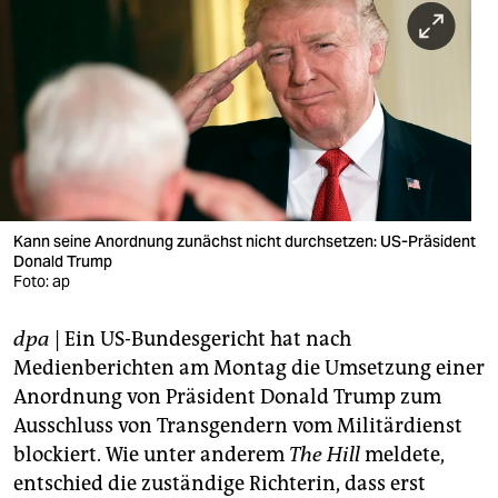
berlin
nord
wahrheit
verlag
verlag
veranstaltungen
Kann seine Anordnung zunächst nicht durchsetzen: US-Präsident
Donald Trump
shop
Foto: ap
fragen & hilfe
dpa
| Ein US-Bundesgericht hat nach
Medienberichten am Montag die Umsetzung einer
unterstützen
Anordnung von Präsident Donald Trump zum
abo
Ausschluss von Transgendern vom Militärdienst
blockiert. Wie unter anderem
The Hill
meldete,
genossenschaft
entschied die zuständige Richterin, dass erst