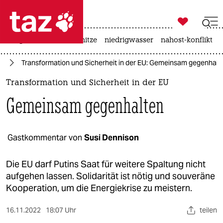

taz zahl ich
krieg in der ukraine
hitze
niedrigwasser
nahost-konflikt

taz zahl ich
ne
Transformation und Sicherheit in der EU: Gemeinsam gegenhalt
taz zahl ich
Transformation und Sicherheit in der EU
themen
Gemeinsam gegenhalten
politik
öko
Gastkommentar von
Susi Dennison
gesellschaft
Die EU darf Putins Saat für weitere Spaltung nicht
aufgehen lassen. Solidarität ist nötig und souveräne
kultur
Kooperation, um die Energiekrise zu meistern.
sport
16.11.2022
18:07 Uhr
teilen