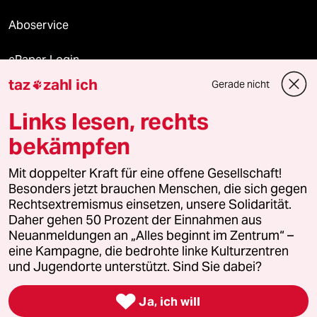
Aboservice
ePaper Login
taz
zahl ich
Gerade nicht

Downloads für Abonnierende
Links lesen, rechts
bekämpfen
© 2026 taz Verlags und Vertriebs GmbH
Alle Rechte vorbehalten. Bei rechtlichen Fragen oder für Genehmigungen
Mit doppelter Kraft für eine offene Gesellschaft!
wenden Sie sich bitte an
lizenzen@taz.de
Besonders jetzt brauchen Menschen, die sich gegen
Rechtsextremismus einsetzen, unsere Solidarität.
Daher gehen 50 Prozent der Einnahmen aus
Feedback
Redaktionsstatut
Kommune-Richtlinien
KI-
Neuanmeldungen an „Alles beginnt im Zentrum“ –
eine Kampagne, die bedrohte linke Kulturzentren
Leitlinie
Informant
Datenschutz
Impressum
AGB
und Jugendorte unterstützt. Sind Sie dabei?
Seitenwende
Einwilligungen widerrufen (Ads)

Ja, ich will