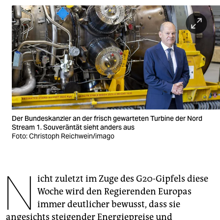
berlin
nord
wahrheit
verlag
verlag
veranstaltungen
Der Bundeskanzler an der frisch gewarteten Turbine der Nord
shop
Stream 1. Souveräntät sieht anders aus
Foto: Christoph Reichwein/imago
fragen & hilfe
unterstützen
N
icht zuletzt im Zuge des G20-Gipfels diese
abo
Woche wird den Regierenden Europas
genossenschaft
immer deutlicher bewusst, dass sie
angesichts steigender Energiepreise und