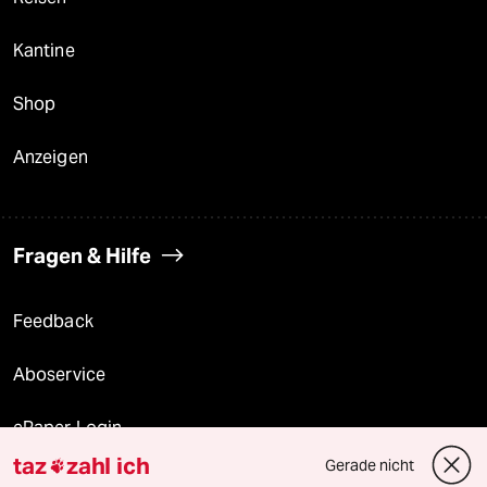
Kantine
Shop
Anzeigen
Fragen & Hilfe
Feedback
Aboservice
ePaper Login
taz
zahl ich
Gerade nicht

Downloads für Abonnierende