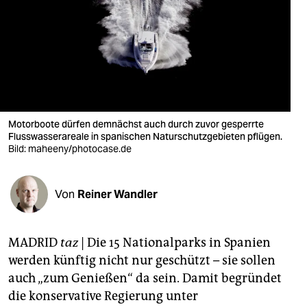
berlin
nord
wahrheit
verlag
verlag
Motorboote dürfen demnächst auch durch zuvor gesperrte
Flusswasserareale in spanischen Naturschutzgebieten pflügen.
veranstaltungen
Bild: maheeny/photocase.de
shop
Von
Reiner Wandler
fragen & hilfe
unterstützen
MADRID
taz
|
Die 15 Nationalparks in Spanien
abo
werden künftig nicht nur geschützt – sie sollen
auch „zum Genießen“ da sein. Damit begründet
genossenschaft
die konservative Regierung unter