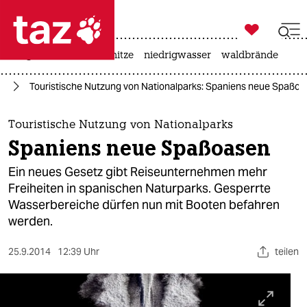

taz zahl ich
krieg in der ukraine
hitze
niedrigwasser
waldbrände

taz zahl ich
ie
Touristische Nutzung von Nationalparks: Spaniens neue Spaßo
taz zahl ich
themen
Touristische Nutzung von Nationalparks
Spaniens neue Spaßoasen
politik
Ein neues Gesetz gibt Reiseunternehmen mehr
öko
Freiheiten in spanischen Naturparks. Gesperrte
Wasserbereiche dürfen nun mit Booten befahren
gesellschaft
werden.
kultur
25.9.2014
12:39 Uhr
teilen
sport