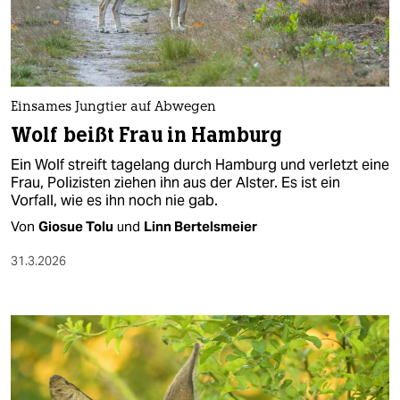
berlin
nord
wahrheit
Einsames Jungtier auf Abwegen
verlag
Wolf beißt Frau in Hamburg
verlag
Ein Wolf streift tagelang durch Hamburg und verletzt eine
Frau, Polizisten ziehen ihn aus der Alster. Es ist ein
veranstaltungen
Vorfall, wie es ihn noch nie gab.
shop
Von
Giosue Tolu
und
Linn Bertelsmeier
fragen & hilfe
31.3.2026
unterstützen
abo
genossenschaft