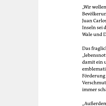
„Wir wollen
Bevölkerun
Juan Carlo
Inseln sei 
Wale und D
Das fragli
„lebensnot
damit ein 
emblematis
Förderung 
Verschmutz
immer sch
„Außerdem 