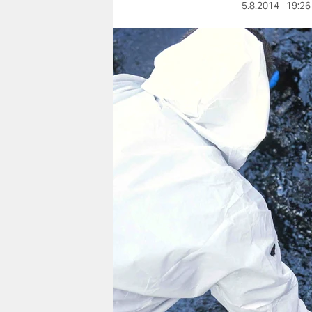
berlin
5.8.2014
19:26
nord
wahrheit
verlag
verlag
veranstaltungen
shop
fragen & hilfe
unterstützen
abo
genossenschaft