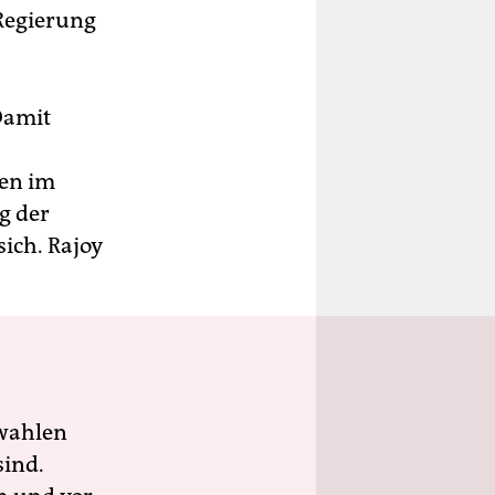
 Regierung
Damit
den im
g der
ich. Rajoy
wahlen
sind.