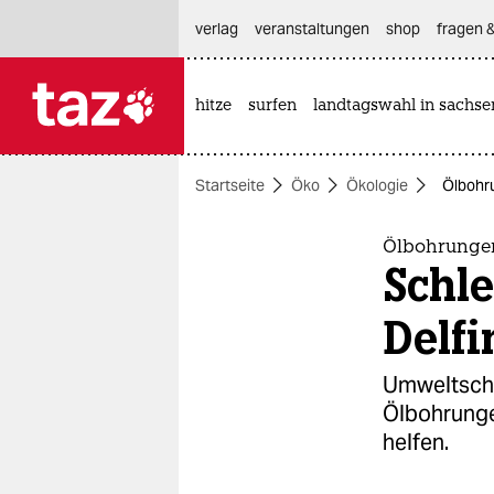
hautnavigation anspringen
hauptinhalt anspringen
footer anspringen
verlag
veranstaltungen
shop
fragen &
hitze
surfen
landtagswahl in sachse

taz zahl ich
taz zahl ich
Startseite
Öko
Ökologie
Ölbohru
themen
politik
Ölbohrunge
Schle
öko
Delfi
gesellschaft
Umweltschüt
kultur
Ölbohrunge
helfen.
sport