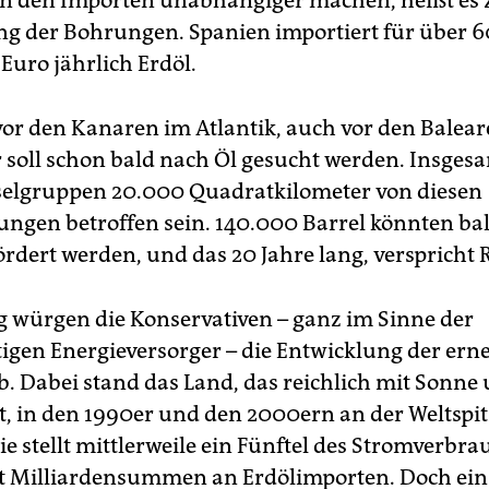
n den Importen unabhängiger machen, heißt es 
ng der Bohrungen. Spanien importiert für über 6
Euro jährlich Erdöl.
vor den Kanaren im Atlantik, auch vor den Balea
 soll schon bald nach Öl gesucht werden. Insges
selgruppen 20.000 Quadratkilometer von diesen
ngen betroffen sein. 140.000 Barrel könnten ba
ördert werden, und das 20 Jahre lang, verspricht 
ig würgen die Konservativen – ganz im Sinne der
gen Energieversorger – die Entwicklung der er
b. Dabei stand das Land, das reichlich mit Sonne
st, in den 1990er und den 2000ern an der Weltspit
e stellt mittlerweile ein Fünftel des Stromverbr
t Milliardensummen an Erdölimporten. Doch ein