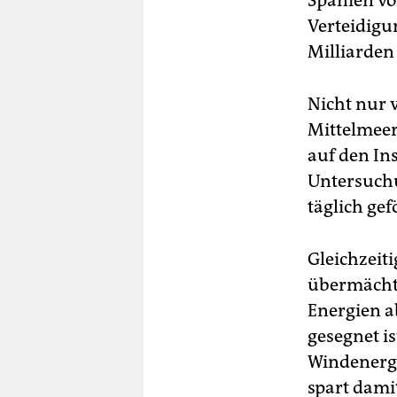
Spanien vo
Verteidigu
Milliarden 
Nicht nur 
Mittelmeer
auf den In
Untersuchu
täglich gef
Gleichzeit
übermächti
Energien a
gesegnet i
Windenergi
spart dami