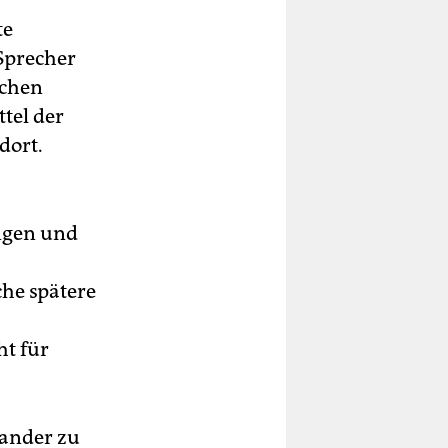
te
Sprecher
schen
ttel der
dort.
ngen und
che spätere
ht für
nander zu