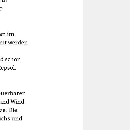
zur
0
ren im
amt werden
ld schon
Repsol.
neuerbaren
 und Wind
ze. Die
auchs und