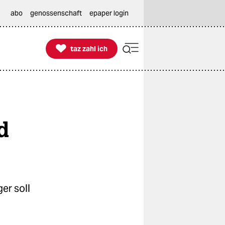
abo
genossenschaft
epaper login

taz zahl ich
taz zahl ich
d
er soll