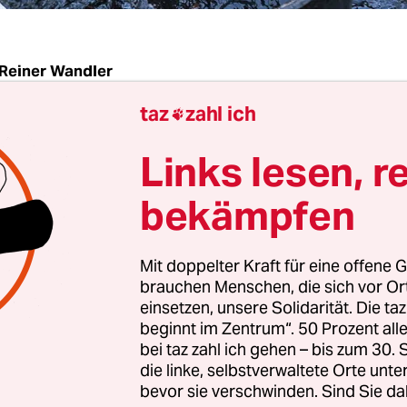
Reiner Wandler
taz
zahl ich

az
|
Walschutz vor den Kanarischen Inseln statt
Links lesen, r
. Das ist die Idee, die die spanische Sektion des
ture (WWF) der spanischen Regierung schmackh
bekämpfen
Kampagne der Naturschützer startet, während die
 Repsol alles vorbereitet, um im Herbst vor den 
Mit doppelter Kraft für eine offene G
eln vor Afrikas Nordwestküste nach Erdöl zu suc
brauchen Menschen, die sich vor O
einsetzen, unsere Solidarität. Die ta
beginnt im Zentrum“. 50 Prozent a
t seit wenigen Wochen alle Genehmigungen zusa
bei taz zahl ich gehen – bis zum 30
reißen die Proteste dagegen nicht ab. Lokal- und
die linke, selbstverwaltete Orte unte
litiker, Hotel- und Gaststättenverbände fürchten
bevor sie verschwinden. Sind Sie da