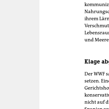
kommunizie
Nahrungsqu
ihrem Lärm
Verschmut
Lebensraum
und Meeres
Klage a
Der WWF s
setzen. Ei
Gerichtsho
konservati
nicht auf 