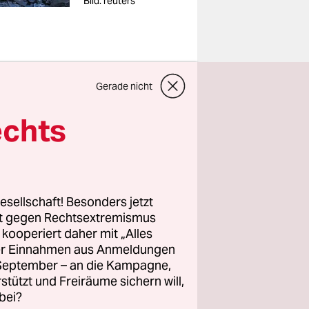
Bild: reuters
Gerade nicht
echts
 World Wild
aft machen
 spanische
spanischen
esellschaft! Besonders jetzt
hen.
rt gegen Rechtsextremismus
z kooperiert daher mit „Alles
ller Einnahmen aus Anmeldungen
mmen. Auf
. September – an die Kampagne,
rstützt und Freiräume sichern will,
 ebenso
bei?