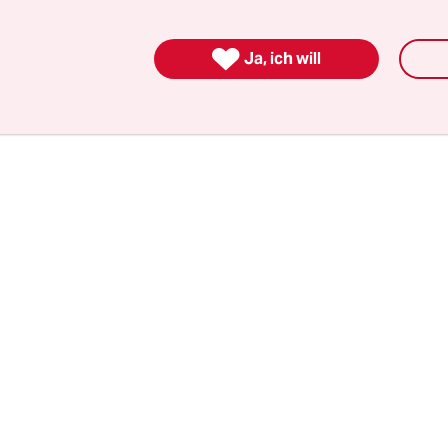
r wie Umweltschutzorganisationen und diejenig
 der Erneuerbaren statt der Suche nach fossilen

en verteidigen.
Ja, ich will