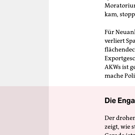
Moratorium
kam, stopp
Für Neuanl
verliert Sp
flächendec
Exportgesc
AKWs ist g
mache Poli
Die Enga
Der drohe
zeigt, wie