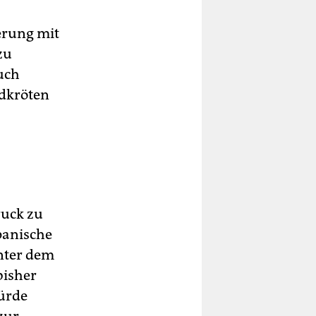
erung mit
zu
uch
ldkröten
uck zu
panische
nter dem
bisher
würde