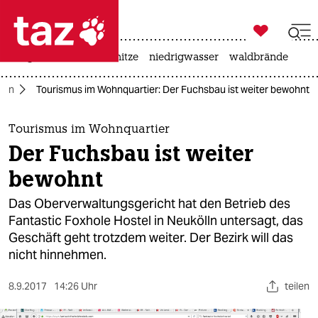

taz zahl ich
krieg in der ukraine
hitze
niedrigwasser
waldbrände

taz zahl ich
rlin
Tourismus im Wohnquartier: Der Fuchsbau ist weiter bewohnt
taz zahl ich
themen
Tourismus im Wohnquartier
Der Fuchsbau ist weiter
politik
bewohnt
öko
Das Oberverwaltungsgericht hat den Betrieb des
Fantastic Foxhole Hostel in Neukölln untersagt, das
gesellschaft
Geschäft geht trotzdem weiter. Der Bezirk will das
nicht hinnehmen.
kultur
sport
8.9.2017
14:26 Uhr
teilen