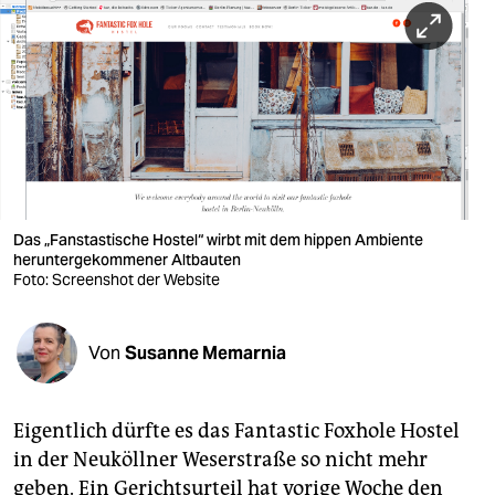
berlin
nord
wahrheit
verlag
verlag
veranstaltungen
Das „Fanstastische Hostel“ wirbt mit dem hippen Ambiente
heruntergekommener Altbauten
shop
Foto: Screenshot der Website
fragen & hilfe
Von
Susanne Memarnia
unterstützen
abo
Eigentlich dürfte es das Fantastic Foxhole Hostel
genossenschaft
in der Neuköllner Weserstraße so nicht mehr
geben. Ein Gerichtsurteil hat vorige Woche den