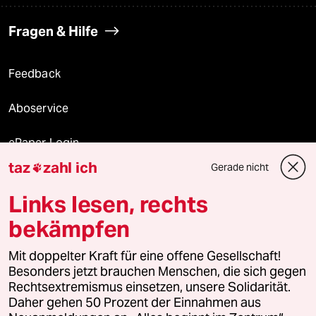
Fragen & Hilfe
Feedback
Aboservice
ePaper Login
taz
zahl ich
Gerade nicht

Downloads für Abonnierende
Links lesen, rechts
bekämpfen
© 2026 taz Verlags und Vertriebs GmbH
Mit doppelter Kraft für eine offene Gesellschaft!
Alle Rechte vorbehalten. Bei rechtlichen Fragen oder für Genehmigungen
wenden Sie sich bitte an
lizenzen@taz.de
Besonders jetzt brauchen Menschen, die sich gegen
Rechtsextremismus einsetzen, unsere Solidarität.
Daher gehen 50 Prozent der Einnahmen aus
Feedback
Redaktionsstatut
Kommune-Richtlinien
KI-