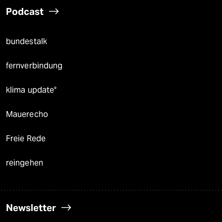
Podcast
bundestalk
fernverbindung
klima update°
Mauerecho
Freie Rede
reingehen
Newsletter