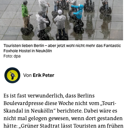
berlin
nord
wahrheit
verlag
Touristen lieben Berlin – aber jetzt wohl nicht mehr das Fantastic
verlag
Foxhole Hostel in Neukölln
Foto: dpa
veranstaltungen
shop
Von
Erik Peter
fragen & hilfe
Es ist fast verwunderlich, dass Berlins
unterstützen
Boulevardpresse diese Woche nicht vom „Touri-
abo
Skandal in Neukölln“ berichtete. Dabei wäre es
nicht mal gelogen gewesen, wenn dort gestanden
genossenschaft
hätte: „Grüner Stadtrat lässt Touristen am frühen