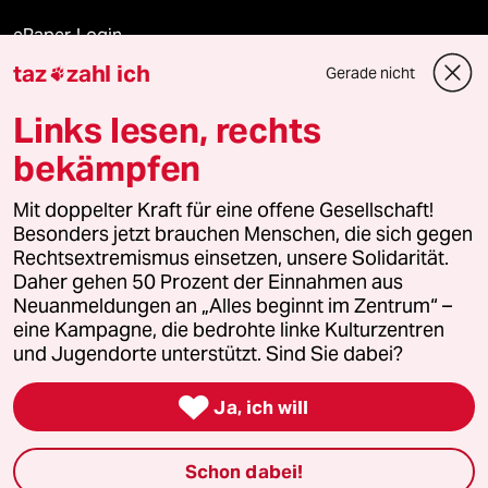
ePaper Login
taz
zahl ich
Gerade nicht

Downloads für Abonnierende
Links lesen, rechts
bekämpfen
© 2026 taz Verlags und Vertriebs GmbH
Mit doppelter Kraft für eine offene Gesellschaft!
Alle Rechte vorbehalten. Bei rechtlichen Fragen oder für Genehmigungen
wenden Sie sich bitte an
lizenzen@taz.de
Besonders jetzt brauchen Menschen, die sich gegen
Rechtsextremismus einsetzen, unsere Solidarität.
Daher gehen 50 Prozent der Einnahmen aus
Feedback
Redaktionsstatut
Kommune-Richtlinien
KI-
Neuanmeldungen an „Alles beginnt im Zentrum“ –
eine Kampagne, die bedrohte linke Kulturzentren
Leitlinie
Informant
Datenschutz
Impressum
AGB
und Jugendorte unterstützt. Sind Sie dabei?
Seitenwende
Einwilligungen widerrufen (Ads)

Ja, ich will
Schon dabei!