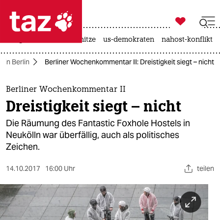

taz zahl ich
krieg in der ukraine
hitze
us-demokraten
nahost-konflikt

taz zahl ich
g in Berlin
Berliner Wochenkommentar II: Dreistigkeit siegt – nicht
taz zahl ich
themen
Berliner Wochenkommentar II
Dreistigkeit siegt – nicht
politik
Die Räumung des Fantastic Foxhole Hostels in
öko
Neukölln war überfällig, auch als politisches
Zeichen.
gesellschaft
14.10.2017
16:00 Uhr
teilen
kultur
sport