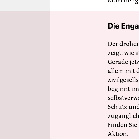
Mönchengla
Die Enga
Der drohe
zeigt, wie
Gerade jet
allem mit d
Zivilgesell
beginnt im
selbstverw
Schutz und 
zugänglich
Finden Sie
Aktion.