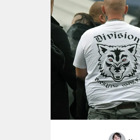
berlin
nord
wahrheit
verlag
verlag
veranstaltungen
shop
fragen & hilfe
unterstützen
abo
genossenschaft