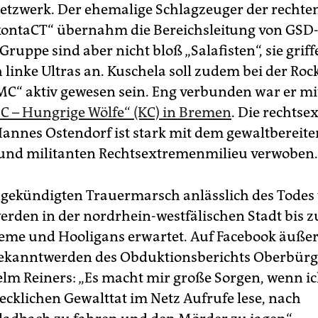
etzwerk. Der ehemalige Schlagzeuger der rechte
kontaCT“ übernahm die Bereichsleitung von GSD-
Gruppe sind aber nicht bloß „Salafisten“, sie grif
 linke Ultras an. Kuschela soll zudem bei der Ro
C“ aktiv gewesen sein. Eng verbunden war er mi
 C – Hungrige Wölfe“ (KC) in Bremen
. Die rechtse
nnes Ostendorf ist stark mit dem gewaltbereite
und militanten Rechtsextremenmilieu verwoben.
gekündigten Trauermarsch anlässlich des Todes
erden in der nordrhein-westfälischen Stadt bis z
eme und Hooligans erwartet. Auf Facebook äußer
Bekanntwerden des Obduktionsberichts Oberbürg
lm Reiners: „Es macht mir große Sorgen, wenn i
recklichen Gewalttat im Netz Aufrufe lese, nach