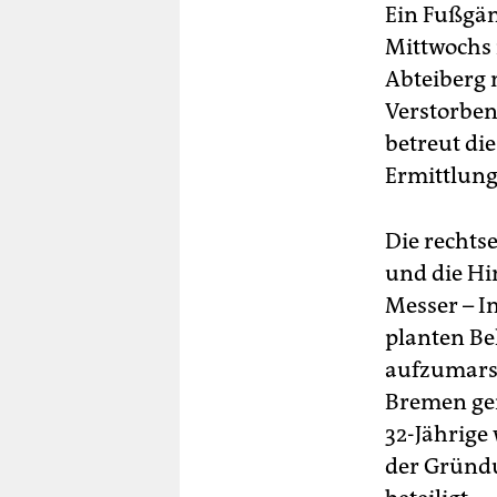
Ein Fußgän
Mittwochs
Abteiberg 
Verstorben
betreut di
Ermittlun
Die rechts
und die Hi
Messer – I
planten Be
aufzumarsc
Bremen gem
32-Jährige
der Grün