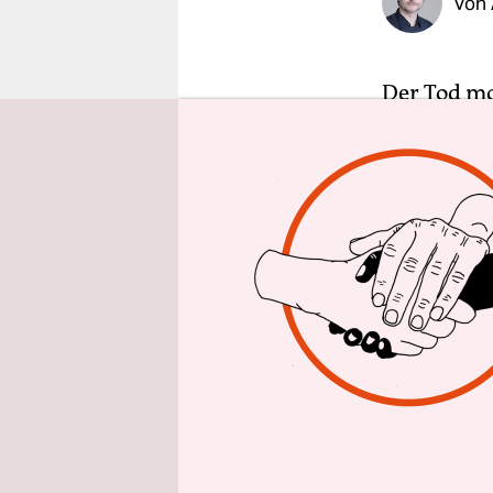
Von
epaper login
Der Tod mo
ein Passan
mit Stichv
Rettungskr
„Die Mobil
Pressespre
vor, aber 
des Marsche