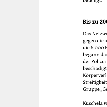
beteiligt.
Bis zu 2
Das Netzwe
gegen die 
die 6.000 
begann dam
der Polize
beschädigt.
Körperverl
Streitigke
Gruppe „G
Kuschela w