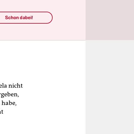
Schon dabei!
ela nicht
rgeben,
 habe,
ht