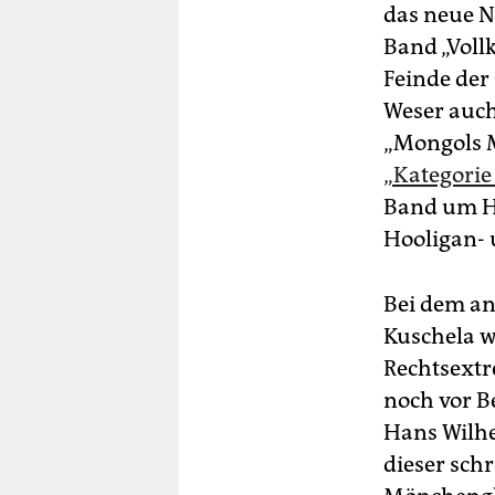
das neue N
Band „Voll
Feinde der 
Weser auch
„Mongols M
„Kategorie
Band um Ha
Hooligan- 
Bei dem an
Kuschela w
Rechtsextr
noch vor 
Hans Wilhe
dieser sch