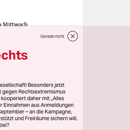
m Mittwoch
Kuschela
Gerade nicht
e
echts
agt eine
sch läge
chführung
esellschaft! Besonders jetzt
rt gegen Rechtsextremismus
az.
z kooperiert daher mit „Alles
ller Einnahmen aus Anmeldungen
. September – an die Kampagne,
rstützt und Freiräume sichern will,
bei?