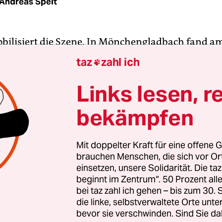
Andreas Speit
bilisiert die Szene. In Mönchengladbach fand a
t den rechtsextremen Hooligananführer Marcel 
taz
zahl ich

erletzungen auf dem Boden in einer Blutlache. Di
äfte konnten nur noch den Tod feststellen.
Links lesen, r
bekämpfen
isierung aus diesem Spektrum ist uns bekannt“, s
cherin der Polizei. Die Anmeldung für einen Mar
die Kooperationsgespräche stünden aus. Die Dur
Mit doppelter Kraft für eine offene G
brauchen Menschen, die sich vor O
s sei noch nicht sicher, sagt die Sprecherin der t
einsetzen, unsere Solidarität. Die ta
beginnt im Zentrum“. 50 Prozent a
bei taz zahl ich gehen – bis zum 30
die linke, selbstverwaltete Orte unte
bevor sie verschwinden. Sind Sie da