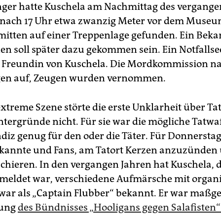
ger hatte Kuschela am Nachmittag des vergang
 nach 17 Uhr etwa zwanzig Meter vor dem Muse
mitten auf einer Treppenlage gefunden. Ein Beka
en soll später dazu gekommen sein. Ein Notfallse
e Freundin von Kuschela. Die Mordkommission 
gen auf, Zeugen wurden vernommen.
extreme Szene störte die erste Unklarheit über Ta
ntergründe nicht. Für sie war die mögliche Tatwaf
ndiz genug für den oder die Täter. Für Donnerst
kannte und Fans, am Tatort Kerzen anzuzünden
hieren. In den vergangen Jahren hat Kuschela, d
eldet war, verschiedene Aufmärsche mit organis
 war als „Captain Flubber“ bekannt. Er war maßge
dung
des Bündnisses „Hooligans gegen Salafisten