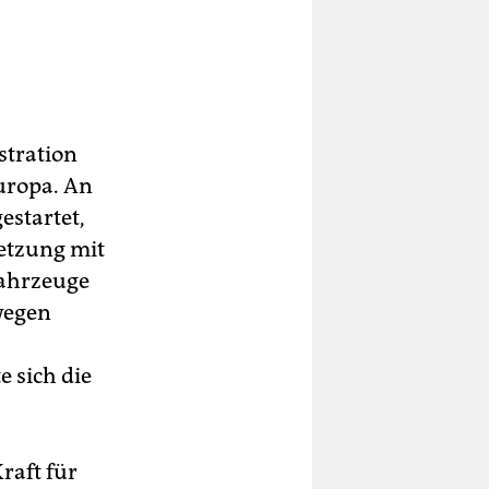
stration
uropa. An
startet,
etzung mit
fahrzeuge
 wegen
 sich die
raft für