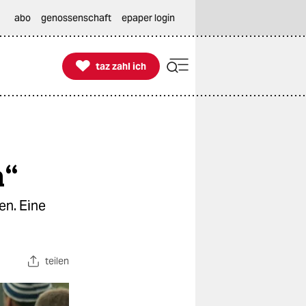
abo
genossenschaft
epaper login

taz zahl ich
taz zahl ich
n“
en. Eine
teilen