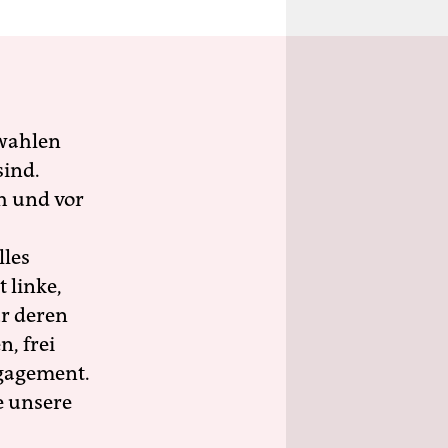
wahlen
sind.
h und vor
lles
 linke,
ür deren
n, frei
ngagement.
e unsere