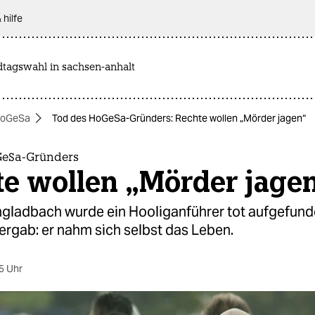
 hilfe
dtagswahl in sachsen-anhalt
oGeSa
Tod des HoGeSa-Gründers: Rechte wollen „Mörder jagen“
GeSa-Gründers
te wollen „Mörder jage
gladbach wurde ein Hooliganführer tot aufgefund
ergab: er nahm sich selbst das Leben.
5 Uhr