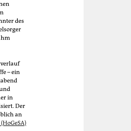
enen
um
nnter des
elsorger
nahm
tverlauf
fe – ein
agabend
 und
er in
iert. Der
blich an
“ (HoGeSA)