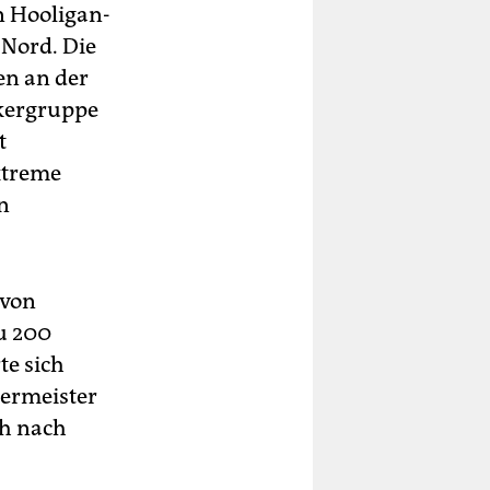
n Hooligan-
Nord. Die
fen an der
ckergruppe
t
xtreme
n
 von
u 200
te sich
ermeister
ch nach