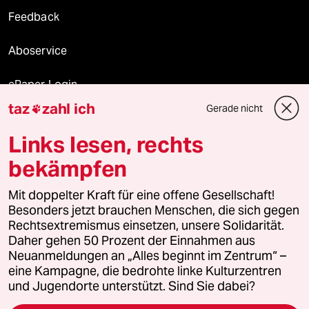
Feedback
Aboservice
ePaper Login
taz
zahl ich
Gerade nicht

Downloads für Abonnierende
Links lesen, rechts
bekämpfen
© 2026 taz Verlags und Vertriebs GmbH
Alle Rechte vorbehalten. Bei rechtlichen Fragen oder für Genehmigungen
Mit doppelter Kraft für eine offene Gesellschaft!
wenden Sie sich bitte an
lizenzen@taz.de
Besonders jetzt brauchen Menschen, die sich gegen
Rechtsextremismus einsetzen, unsere Solidarität.
Daher gehen 50 Prozent der Einnahmen aus
Feedback
Redaktionsstatut
Kommune-Richtlinien
KI-
Neuanmeldungen an „Alles beginnt im Zentrum“ –
eine Kampagne, die bedrohte linke Kulturzentren
Leitlinie
Informant
Datenschutz
Impressum
AGB
und Jugendorte unterstützt. Sind Sie dabei?