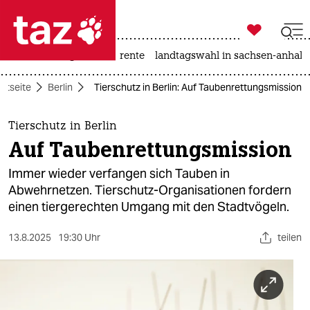

taz zahl ich
hitze
niedrigwasser
rente
landtagswahl in sachsen-anhalt

taz zahl ich
artseite
Berlin
Tierschutz in Berlin: Auf Taubenrettungsmission
taz zahl ich
themen
Tierschutz in Berlin
Auf Taubenrettungsmission
politik
Immer wieder verfangen sich Tauben in
öko
Abwehrnetzen. Tierschutz-Organisationen fordern
einen tiergerechten Umgang mit den Stadtvögeln.
gesellschaft
13.8.2025
19:30 Uhr
teilen
kultur
sport