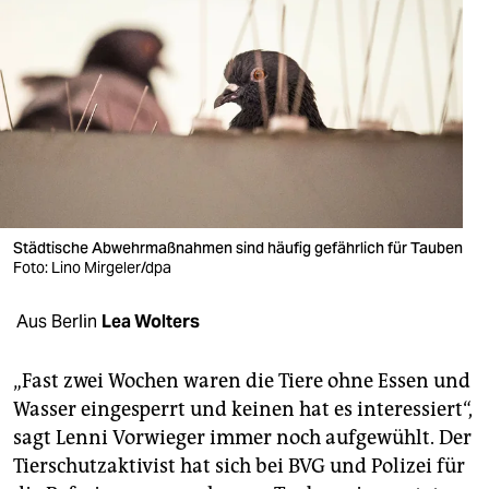
berlin
nord
wahrheit
verlag
verlag
veranstaltungen
Städtische Abwehrmaßnahmen sind häufig gefährlich für Tauben
Foto: Lino Mirgeler/dpa
shop
fragen & hilfe
Aus Berlin
Lea Wolters
unterstützen
„Fast zwei Wochen waren die Tiere ohne Essen und
abo
Wasser eingesperrt und keinen hat es interessiert“,
sagt Lenni Vorwieger immer noch aufgewühlt. Der
genossenschaft
Tierschutzaktivist hat sich bei BVG und Polizei für