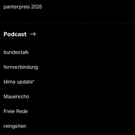
panterpreis 2026
Podcast
bundestalk
fernverbindung
klima update°
Mauerecho
Freie Rede
reingehen