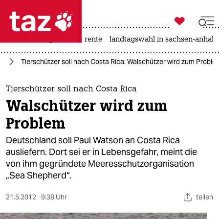

taz zahl ich
hitze
niedrigwasser
rente
landtagswahl in sachsen-anhalt

taz zahl ich
ie
Tierschützer soll nach Costa Rica: Walschützer wird zum Proble
taz zahl ich
themen
Tierschützer soll nach Costa Rica
Walschützer wird zum
politik
Problem
öko
Deutschland soll Paul Watson an Costa Rica
ausliefern. Dort sei er in Lebensgefahr, meint die
gesellschaft
von ihm gegründete Meeresschutzorganisation
„Sea Shepherd“.
kultur
sport
21.5.2012
9:38 Uhr
teilen