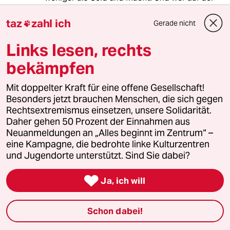
Einhaltung der Gesetze, vor allem wenn sie sich
für Tiere und gegen Tierwualprodukte wenden,
taz
zahl ich
Gerade nicht

besteht, der ist für solche Regierungen gern
der "Terrorist", der ihre schmutzigen Geschäfte
Links lesen, rechts
stört.
bekämpfen
Erstaunlich genug: Deutschland macht sich
Mit doppelter Kraft für eine offene Gesellschaft!
zum Helfershelfer solcher kriminellen
Besonders jetzt brauchen Menschen, die sich gegen
Regierungen, und deutsche Zeitungsleser sind
Rechtsextremismus einsetzen, unsere Solidarität.
blöd genug, auf die durchsichtige Masche
Daher gehen 50 Prozent der Einnahmen aus
dieser konstruierten Vorwürfe von vor 10
Neuanmeldungen an „Alles beginnt im Zentrum“ –
Jahren, noch dazu ohne dass ein Mensch zu
eine Kampagne, die bedrohte linke Kulturzentren
Schaden kam, hereinzufallen.
und Jugendorte unterstützt. Sind Sie dabei?
Am besten wegschauen, wenn jemand Gesetze

bricht, Tiere quält oder gar Menschen, nicht?
Ja, ich will
Das haben die braven Deutschen in der
Nazizeit auch gekonnt. Und offenbar finden
Schon dabei!
sie's immer noch gut.