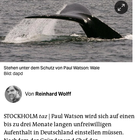
berlin
nord
wahrheit
verlag
verlag
veranstaltungen
Stehen unter dem Schutz von Paul Watson: Wale
Bild: dapd
shop
fragen & hilfe
Von
Reinhard Wolff
unterstützen
STOCKHOLM
taz
|
Paul Watson wird sich auf einen
abo
bis zu drei Monate langen unfreiwilligen
genossenschaft
Aufenthalt in Deutschland einstellen müssen.