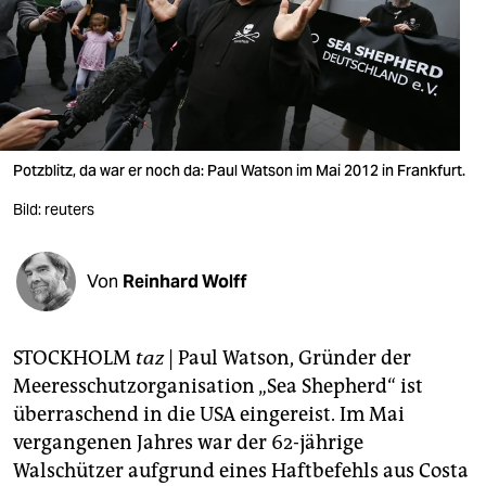
berlin
nord
wahrheit
verlag
Potzblitz, da war er noch da: Paul Watson im Mai 2012 in Frankfurt.
verlag
Bild: reuters
veranstaltungen
shop
Von
Reinhard Wolff
fragen & hilfe
STOCKHOLM
taz
|
Paul Watson, Gründer der
unterstützen
Meeresschutzorganisation „Sea Shepherd“ ist
abo
überraschend in die USA eingereist. Im Mai
vergangenen Jahres war der 62-jährige
genossenschaft
Walschützer aufgrund eines Haftbefehls aus Costa