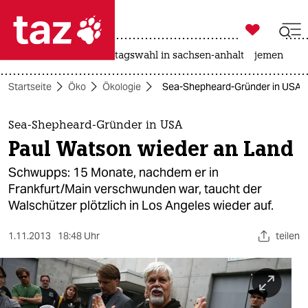

taz zahl ich
drohnen
rente
landtagswahl in sachsen-anhalt
jemen

taz zahl ich
Startseite
Öko
Ökologie
Sea-Shepheard-Gründer in USA: 
taz zahl ich
themen
Sea-Shepheard-Gründer in USA
Paul Watson wieder an Land
politik
Schwupps: 15 Monate, nachdem er in
öko
Frankfurt/Main verschwunden war, taucht der
Walschützer plötzlich in Los Angeles wieder auf.
gesellschaft
1.11.2013
18:48 Uhr
teilen
kultur
sport