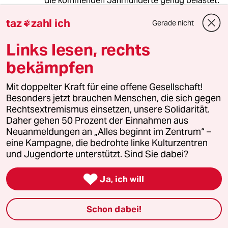
die kommenden Jahrhunderte genug belastet.
Es wird eh sehr, sehr schwer die Tiere
taz
zahl ich
zu retten. Norwegen und Japan haben beim
Gerade nicht

Walfang einzulenken, um
Links lesen, rechts
wenn sie die Wale die sie schießen nicht in
dreifacher Quantität
bekämpfen
nachzüchten! Der Fischfang in Europa darf nur
mit Zuchtauflagen
Mit doppelter Kraft für eine offene Gesellschaft!
und Meerestabuzonen für Fischtrawler und
Besonders jetzt brauchen Menschen, die sich gegen
Frachter noch gestattet sein!
Rechtsextremismus einsetzen, unsere Solidarität.
Sehr bewundernswerter Mann! Es könnte ruhig
Daher gehen 50 Prozent der Einnahmen aus
noch ein paar mehr
Neuanmeldungen an „Alles beginnt im Zentrum“ –
tausend Leute von dieser Sorte auf den xMrd.-
eine Kampagne, die bedrohte linke Kulturzentren
Menschen-Planeten geben!
und Jugendorte unterstützt. Sind Sie dabei?

meistkommentiert
Ja, ich will
Schon dabei!
1
Krise der Demokratie
AfD-Wählen als Triebabfuhr