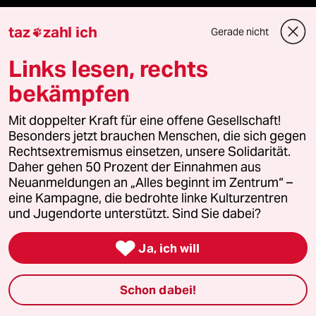
Le Monde diplomatique
taz
zahl ich
Gerade nicht

Links lesen, rechts
taz Archiv
bekämpfen
Mit doppelter Kraft für eine offene Gesellschaft!
Mehr taz Angebote
Besonders jetzt brauchen Menschen, die sich gegen
Rechtsextremismus einsetzen, unsere Solidarität.
Daher gehen 50 Prozent der Einnahmen aus
Reisen
Neuanmeldungen an „Alles beginnt im Zentrum“ –
eine Kampagne, die bedrohte linke Kulturzentren
Kantine
und Jugendorte unterstützt. Sind Sie dabei?
Shop

Ja, ich will
Anzeigen
Schon dabei!