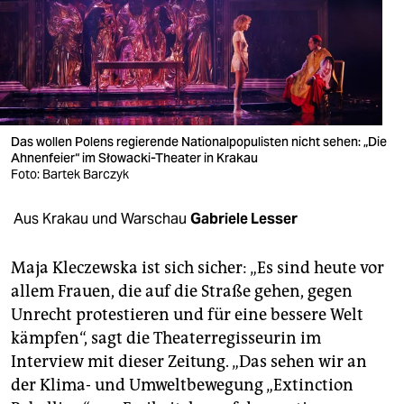
berlin
nord
wahrheit
verlag
Das wollen Polens regierende Nationalpopulisten nicht sehen: „Die
verlag
Ahnenfeier“ im Słowacki-Theater in Krakau
Foto: Bartek Barczyk
veranstaltungen
Aus Krakau und Warschau
Gabriele Lesser
shop
fragen & hilfe
Maja Kleczewska ist sich sicher: „Es sind heute vor
allem Frauen, die auf die Straße ­gehen, gegen
unterstützen
Unrecht protestieren und für eine bessere Welt
abo
kämpfen“, sagt die Theaterregisseurin im
Interview mit dieser Zeitung. „Das sehen wir an
genossenschaft
der Klima- und Umweltbewegung „Extinction