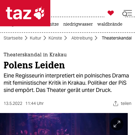

taz zahl ich
krieg in der ukraine
hitze
niedrigwasser
waldbrände

taz zahl ich
Startseite
Kultur
Künste
Abtreibung
Theaterskandal i
taz zahl ich
themen
Theaterskandal in Krakau
Polens Leiden
politik
Eine Regisseurin interpretiert ein polnisches Drama
öko
mit feministischer Kritik in Krakau. Politiker der PiS
sind empört. Das Theater gerät unter Druck.
gesellschaft
13.5.2022
11:44 Uhr
teilen
kultur
sport