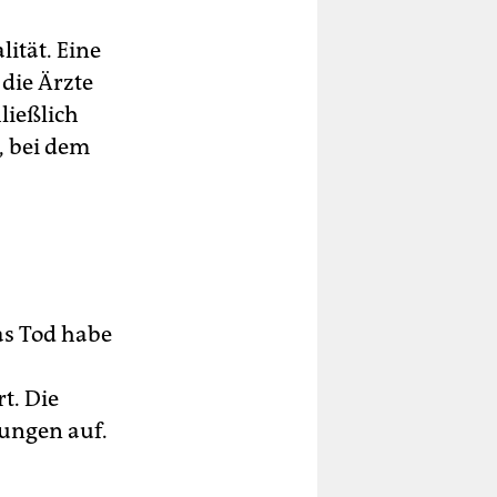
lität. Eine
 die Ärzte
ließlich
n, bei dem
las Tod habe
t. Die
lungen auf.