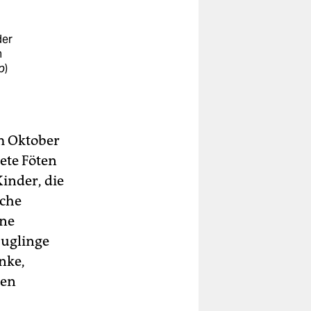
der
h
p
)
 Oktober
ete Föten
inder, die
iche
ene
äuglinge
nke,
gen