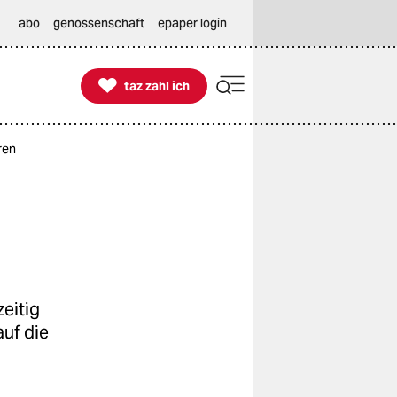
abo
genossenschaft
epaper login

taz zahl ich
taz zahl ich
ren
eitig
uf die