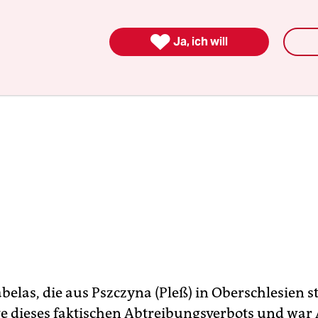

Ja, ich will
belas, die aus Pszczy­na (Pleß) in Oberschlesien 
lge dieses faktischen Abtreibungsverbots und war 