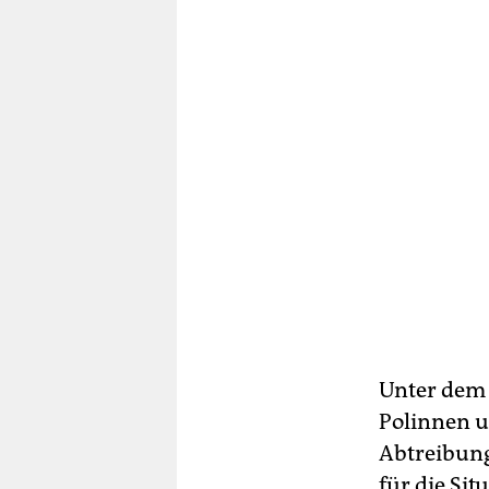
Unter dem 
Po­lin­nen 
Abtreibungs
für die Sit