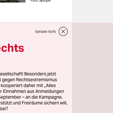
Foto: ap/dpa
nntag vor
Gerade nicht
zen für
echts
en hätten.
ielten
ie „Keine
esellschaft! Besonders jetzt
r
rt gegen Rechtsextremismus
weiflung
z kooperiert daher mit „Alles
, den
ller Einnahmen aus Anmeldungen
. September – an die Kampagne,
che
rstützt und Freiräume sichern will,
sch
bei?