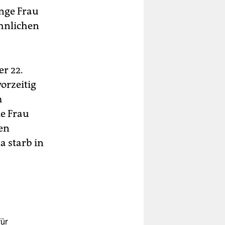
unge Frau
ähnlichen
r 22.
orzeitig
m
ie Frau
nen
a starb in
ür