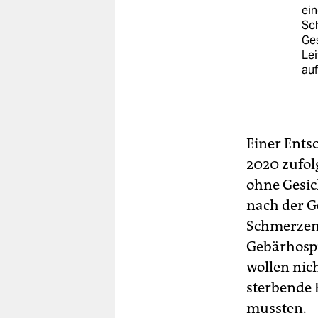
ein
Sc
Ges
Lei
auf
Einer Ents
2020 zufol
ohne Gesic
nach der G
Schmerzen 
Gebärhospi
wollen nich
sterbende 
mussten.