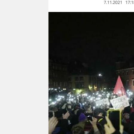
berlin
7.11.2021
17:1
nord
wahrheit
verlag
verlag
veranstaltungen
shop
fragen & hilfe
unterstützen
abo
genossenschaft