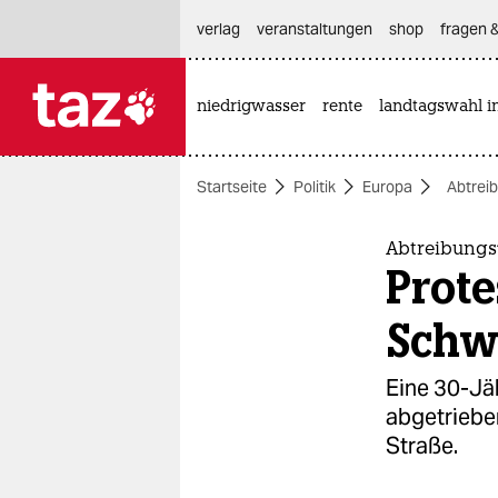
hautnavigation anspringen
hauptinhalt anspringen
footer anspringen
verlag
veranstaltungen
shop
fragen &
niedrigwasser
rente
landtagswahl i

taz zahl ich
taz zahl ich
Startseite
Politik
Europa
Abtrei
themen
politik
Abtreibungs
Prote
öko
Schw
gesellschaft
Eine 30-Jäh
kultur
abgetriebe
Straße.
sport