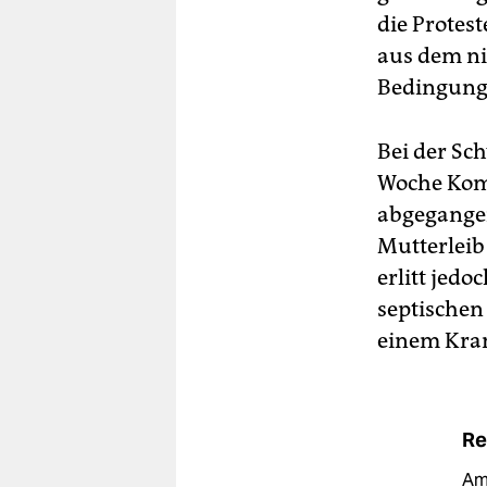
die Protes
aus dem ni
Bedingung
Bei der Sc
Woche Komp
abgegangen
Mutterleib
erlitt jed
septischen 
einem Kra
Re
Am