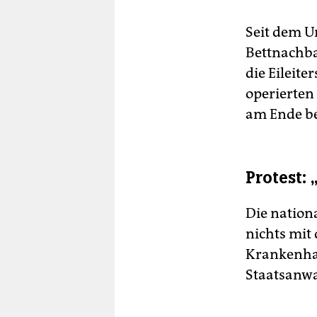
Seit dem Ur
Bettnachbar
die Eileit
operierten 
am Ende be
Protest:
Die nationa
nichts mit
Krankenhau
Staatsanwa