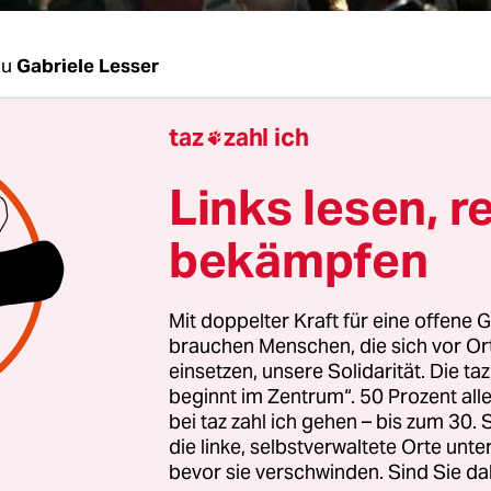
au
Gabriele Lesser
taz
zahl ich
Menschen versammelten sich am Samstag und So

sungsgericht in Warschau. Sie zündeten Grabker
Links lesen, r
 die noch leben könnte, wenn die Ärzte ihr geholf
hierten sie schweigend bis zum Königsschloss, h
bekämpfen
Verstorbenen hoch und Plakate mit Aufschriften w
hr“ oder „Das hätte auch ich sein können!“. Die
Mit doppelter Kraft für eine offene G
ion endete mit einer Schweigeminute“ und eine
brauchen Menschen, die sich vor O
nden „Minute des Schreiens“. Sie drückt die Verz
einsetzen, unsere Solidarität. Die ta
chts des völlig sinnlosen Todes einer jungen Frau
beginnt im Zentrum“. 50 Prozent a
bei taz zahl ich gehen – bis zum 30
in Polen zu verantworten haben. Das rigide
polnis
die linke, selbstverwaltete Orte unte
gsrecht
macht Schwangerschaftsabbrüche prakti
bevor sie verschwinden. Sind Sie da
.