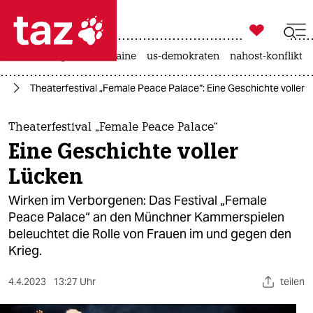

taz zahl ich
hitze
krieg in der ukraine
us-demokraten
nahost-konflikt

taz zahl ich
te
Theaterfestival „Female Peace Palace“: Eine Geschichte voller 
taz zahl ich
themen
Theaterfestival „Female Peace Palace“
Eine Geschichte voller
politik
Lücken
öko
Wirken im Verborgenen: Das Festival „Female
Peace Palace“ an den Münchner Kammerspielen
gesellschaft
beleuchtet die Rolle von Frauen im und gegen den
Krieg.
kultur
sport
4.4.2023
13:27 Uhr
teilen