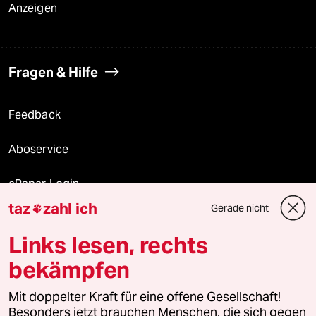
Anzeigen
Fragen & Hilfe
Feedback
Aboservice
ePaper Login
taz
zahl ich
Gerade nicht

Downloads für Abonnierende
Links lesen, rechts
bekämpfen
© 2026 taz Verlags und Vertriebs GmbH
Alle Rechte vorbehalten. Bei rechtlichen Fragen oder für Genehmigungen
Mit doppelter Kraft für eine offene Gesellschaft!
wenden Sie sich bitte an
lizenzen@taz.de
Besonders jetzt brauchen Menschen, die sich gegen