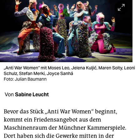
berlin
nord
wahrheit
verlag
verlag
veranstaltungen
„Anti War Women“ mit Moses Leo, Jelena Kuljić, Maren Solty, Leoni
Schulz, Stefan Merki, Joyce Sanhá
shop
Foto: Julian Baumann
fragen & hilfe
Von
Sabine Leucht
unterstützen
Bevor das Stück „Anti War Women“ beginnt,
abo
kommt ein Friedensangebot aus dem
Maschinenraum der Münchner Kammerspiele.
genossenschaft
Dort haben sich die Gewerke mitten in der