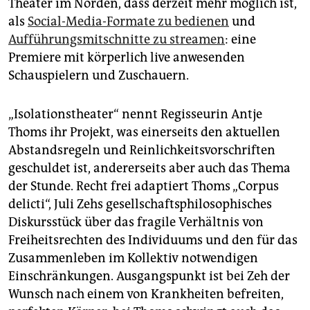
epaper login
Theater im Norden, dass derzeit mehr möglich ist,
als
Social-Media-Formate zu bedienen
und
Aufführungsmitschnitte zu streamen
: eine
Premiere mit körperlich live anwesenden
Schauspielern und Zuschauern.
„Isolationstheater“ nennt Regisseurin Antje
Thoms ihr Projekt, was einerseits den aktuellen
Abstandsregeln und Reinlichkeitsvorschriften
geschuldet ist, andererseits aber auch das Thema
der Stunde. Recht frei adaptiert Thoms „Corpus
delicti“, Juli Zehs gesellschaftsphilosophisches
Diskursstück über das fragile Verhältnis von
Freiheitsrechten des Individuums und den für das
Zusammenleben im Kollektiv notwendigen
Einschränkungen. Ausgangspunkt ist bei Zeh der
Wunsch nach einem von Krankheiten befreiten,