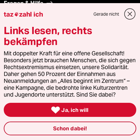
Fragen & Hilfe
taz
zahl ich
Gerade nicht

Feedback
Links lesen, rechts
Aboservice
bekämpfen
ePaper Login
Mit doppelter Kraft für eine offene Gesellschaft!
Besonders jetzt brauchen Menschen, die sich gegen
Rechtsextremismus einsetzen, unsere Solidarität.
Downloads für Abonnierende
Daher gehen 50 Prozent der Einnahmen aus
Neuanmeldungen an „Alles beginnt im Zentrum“ –
eine Kampagne, die bedrohte linke Kulturzentren
und Jugendorte unterstützt. Sind Sie dabei?
© 2026 taz Verlags und Vertriebs GmbH
Alle Rechte vorbehalten. Bei rechtlichen Fragen oder für Genehmigungen
wenden Sie sich bitte an
lizenzen@taz.de

Ja, ich will
Feedback
Redaktionsstatut
Kommune-Richtlinien
KI-
Schon dabei!