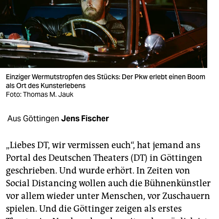
berlin
nord
wahrheit
verlag
Einziger Wermutstropfen des Stücks: Der Pkw erlebt einen Boom
verlag
als Ort des Kunsterlebens
Foto: Thomas M. Jauk
veranstaltungen
Aus Göttingen
Jens Fischer
shop
fragen & hilfe
„Liebes DT, wir vermissen euch“, hat jemand ans
Portal des Deutschen Theaters (DT) in Göttingen
unterstützen
geschrieben. Und wurde erhört. In Zeiten von
abo
Social Distancing wollen auch die Bühnenkünstler
vor allem wieder unter Menschen, vor Zuschauern
genossenschaft
spielen. Und die Göttinger zeigen als erstes