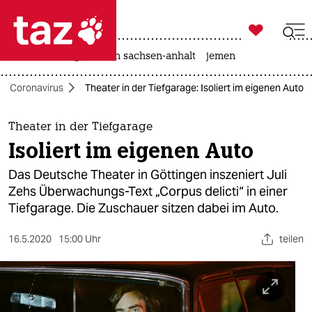

taz zahl ich
rente
landtagswahl in sachsen-anhalt
jemen

taz zahl ich
Coronavirus
Theater in der Tiefgarage: Isoliert im eigenen Auto
taz zahl ich
themen
Theater in der Tiefgarage
Isoliert im eigenen Auto
politik
Das Deutsche Theater in Göttingen inszeniert Juli
öko
Zehs Überwachungs-Text „Corpus delicti“ in einer
Tiefgarage. Die Zuschauer sitzen dabei im Auto.
gesellschaft
16.5.2020
15:00 Uhr
teilen
kultur
sport