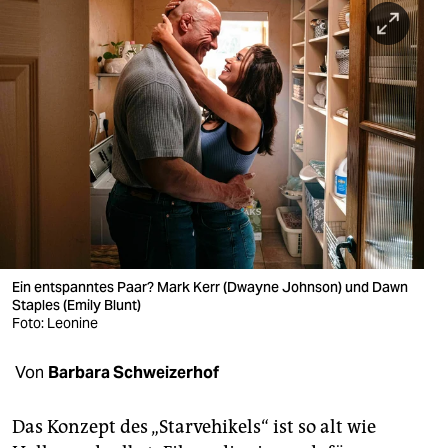
berlin
nord
wahrheit
verlag
verlag
veranstaltungen
shop
Ein entspanntes Paar? Mark Kerr (Dwayne Johnson) und Dawn
fragen & hilfe
Staples (Emily Blunt)
Foto: Leonine
unterstützen
Von
Barbara Schweizerhof
abo
genossenschaft
Das Konzept des „Starvehikels“ ist so alt wie