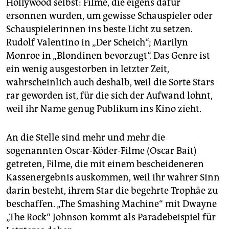
epaper login
Hollywood selbst: Filme, die eigens dafür
ersonnen wurden, um gewisse Schauspieler oder
Schauspielerinnen ins beste Licht zu setzen.
Rudolf Valentino in „Der Scheich“; Marilyn
Monroe in „Blondinen bevorzugt“. Das Genre ist
ein wenig ausgestorben in letzter Zeit,
wahrscheinlich auch deshalb, weil die Sorte Stars
rar geworden ist, für die sich der Aufwand lohnt,
weil ihr Name genug Publi­kum ins Kino zieht.
An die Stelle sind mehr und mehr die
sogenannten ­Oscar-Köder-Filme (Oscar Bait)
getreten, Filme, die mit einem bescheideneren
Kassenergebnis auskommen, weil ihr wahrer Sinn
darin besteht, ihrem Star die begehrte Trophäe zu
beschaffen. „The Smashing ­Machine“ mit Dwayne
„The Rock“ ­Johnson kommt als Parade­beispiel für