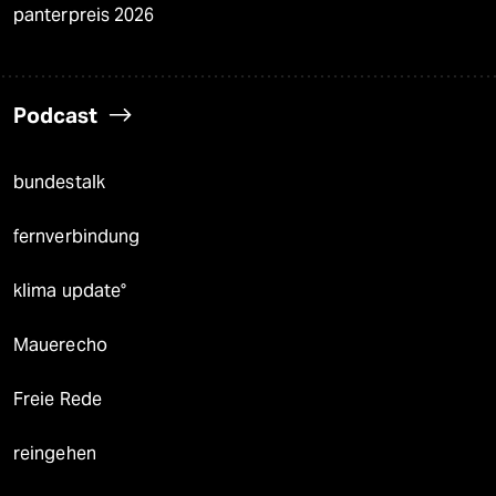
panterpreis 2026
Podcast
bundestalk
fernverbindung
klima update°
Mauerecho
Freie Rede
reingehen