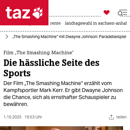

taz zahl ich
hitze
niedrigwasser
rente
landtagswahl in sachsen-anhalt

taz zahl ich
ig
„The Smashing Machine“ mit Dwayne Johnson: Paradebeispiel fü
taz zahl ich
themen
Film „The Smashing Machine“
Die hässliche Seite des
politik
Sports
öko
Der Film „The Smashing Machine“ erzählt vom
Kampfsportler Mark Kerr. Er gibt Dwayne Johnson
gesellschaft
die Chance, sich als ernsthafter Schauspieler zu
bewähren.
kultur
sport
1.10.2025
19:53 Uhr
teilen