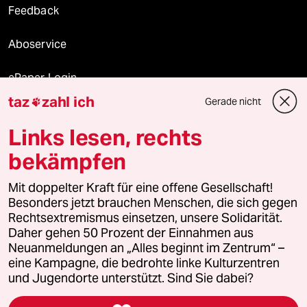
Feedback
Aboservice
ePaper Login
taz
zahl ich
Gerade nicht

Downloads für Abonnierende
Links lesen, rechts
bekämpfen
© 2026 taz Verlags und Vertriebs GmbH
Alle Rechte vorbehalten. Bei rechtlichen Fragen oder für Genehmigungen
Mit doppelter Kraft für eine offene Gesellschaft!
wenden Sie sich bitte an
lizenzen@taz.de
Besonders jetzt brauchen Menschen, die sich gegen
Rechtsextremismus einsetzen, unsere Solidarität.
Daher gehen 50 Prozent der Einnahmen aus
Feedback
Redaktionsstatut
Kommune-Richtlinien
KI-
Neuanmeldungen an „Alles beginnt im Zentrum“ –
eine Kampagne, die bedrohte linke Kulturzentren
Leitlinie
Informant
Datenschutz
Impressum
AGB
und Jugendorte unterstützt. Sind Sie dabei?
Seitenwende
Einwilligungen widerrufen (Ads)