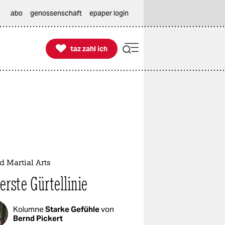
abo
genossenschaft
epaper login

taz zahl ich
taz zahl ich
 Martial Arts
erste Gürtellinie
Kolumne
Starke Gefühle
von
Bernd Pickert