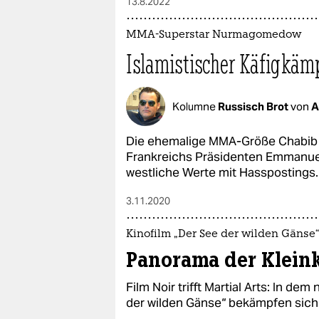
13.8.2022
MMA-Superstar Nurmagomedow
Islamistischer Käfigkäm
Kolumne
Russisch Brot
von
A
Die ehemalige MMA-Größe Chabi
Frankreichs Präsidenten Emmanue
westliche Werte mit Hasspostings.
3.11.2020
Kinofilm „Der See der wilden Gänse“
Panorama der Kleink
Film Noir trifft Martial Arts: In de
der wilden Gänse“ bekämpfen sich 