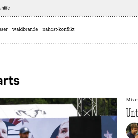
 hilfe
sser
waldbrände
nahost-konflikt
arts
Mixed
Unt