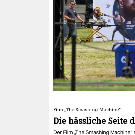
berlin
nord
wahrheit
verlag
verlag
veranstaltungen
shop
fragen & hilfe
unterstützen
Film „The Smashing Machine“
abo
Die hässliche Seite 
genossenschaft
Der Film „The Smashing Machine“ e