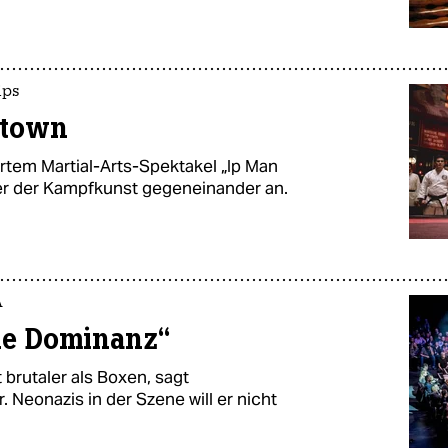
ips
atown
ertem Martial-Arts-Spektakel „Ip Man
ster der Kampfkunst gegeneinander an.
A
he Dominanz“
t brutaler als Boxen, sagt
 Neonazis in der Szene will er nicht