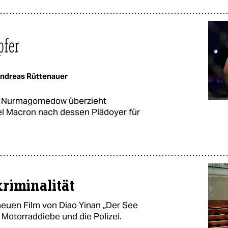
pfer
ndreas Rüttenauer
b Nurmagomedow überzieht
l Macron nach dessen Plädoyer für
riminalität
m neuen Film von Diao Yinan „Der See
Motorraddiebe und die Polizei.